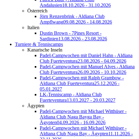
Andalusien
18.10.2026 - 31.10.2026
Österreich
Jörn Renzenbrink - Aldiana Club
Ampflwang
09.08.2026 - 14.08.2026
Italien
Dustin Brown - 7Pines Resort -
Sardinien
13.08.2026 - 23.08.2026
Turniere & Tenniscamps
Kanarische Inseln
Padel-Campwochen mit Daniel Hahn - Aldiana
Club Fuerteventura
23.08.2026 - 04.09.2026
Padel-Campwochen mit Manuel Alves - Aldiana
Club Fuerteventura
26.09.2026 - 10.10.2026
Padel-Campwochen mit Ralph Grambow -
Aldiana Club Fuerteventura
25.12.2026 -
05.01.2027
LK-Tenniscamp - Aldiana Club
Fuerteventura
13.03.2027 - 20.03.2027
Ägypten
Padel-Campwochen mit Michael Witthüser -
Aldiana Club Naga Bayga Bay -
Ägypten
04.09.2026 - 16.09.2026
Padel-Campwochen mit Michael Witthüser -
Aldiana Club Naga Bay - Ägypten
11.11.2026 -