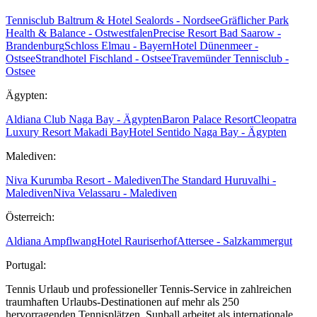
Tennisclub Baltrum & Hotel Sealords - Nordsee
Gräflicher Park
Health & Balance - Ostwestfalen
Precise Resort Bad Saarow -
Brandenburg
Schloss Elmau - Bayern
Hotel Dünenmeer -
Ostsee
Strandhotel Fischland - Ostsee
Travemünder Tennisclub -
Ostsee
Ägypten:
Aldiana Club Naga Bay - Ägypten
Baron Palace Resort
Cleopatra
Luxury Resort Makadi Bay
Hotel Sentido Naga Bay - Ägypten
Malediven:
Niva Kurumba Resort - Malediven
The Standard Huruvalhi -
Malediven
Niva Velassaru - Malediven
Österreich:
Aldiana Ampflwang
Hotel Rauriserhof
Attersee - Salzkammergut
Portugal:
Tennis Urlaub und professioneller Tennis-Service in zahlreichen
traumhaften Urlaubs-Destinationen auf mehr als 250
hervorragenden Tennisplätzen. Sunball arbeitet als internationale