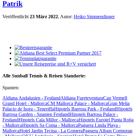
Patrik
Veröffentlicht
23 März 2022
, Autor:
Heiko Simmendinger
Alle Sunball Tennis & Reisen Standorte:
Spanien:
Aldiana Andalusien - Festland
Aldiana Fuerteventura
Cap Vermell
Grand Hotel - Mallorca
CM Mallorca Palace - Mallorca
Gran Melia
Palacio de Isora - Teneriffa
Hipotels Barrosa Park - Festland
Hipotels
Barrosa Garden - Spanien Festland
Hipotels Barrosa Palace -
Festland
Hipotels Cala Millor - Mallorca
Hipotels Eurotel Punta Rotja
- Mallorca
Hipotels Sa Coma - Mallorca
Paguera Linda Playa -
Mallorca
Hotel Jardin Tecina - La Gomera
Paguera Allsun Cormoran