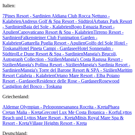
Italien:
7Pines Resort - Sardinien
Aldiana Club Rocca Nettuno -
Kalabrien
Andreus Golf & Spa Resort - Südtirol
Arbatax Park Resort
- Sardinien
Baia del Sole - Kalabrien
Bogo Egnazia Resort -
Apulien
Capovaticano Resort & Spa - Kalabrien
Tirreno Resort -
Sardinien
Falkensteiner Club Funimation Garden -
Kalabrien
Gattarella Puglia Resort - Apulien
Golfo del Sole Hotel -
Toskana
Hotel Pineta Campi - Gardasee
Hotel Sonnenalm -
Südtirol
Le Dune Resort & Spa - Sardinien
Mangia's Brucoli,
Autograph Collection - Sizilien
Mangia's Costa Ragusa Resort -
Sizilien
Mangia's Pollina Resort - Sizilien
Mangia's Sardinia Resort -
Sardinien
Mangia's Torre del Barone Resort & SPA - Sizilien
Maritim
Resort Calabria - Kalabrien
Ortano Mare Resort - Elba
Poiano
Resort - Gardasee
Residence delle Rose - Gardasee
Rosewood
Castiglion del Bosco - Toskana
Griechenland:
Aldemar Olympian - Peloponnes
ananea Rocrita - Kreta
Phaea
Cretan Malia - Kreta
Grecotel Lux Me Costa Botanica - Korfu
Lyttos
Beach und Lyttos Mare Resort - Kreta
Mitsis Royal Mare Spa &
Resort - Kreta
Village Heights Resort - Kreta
Deutschland: