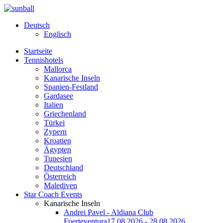
Deutsch
Englisch
Startseite
Tennishotels
Mallorca
Kanarische Inseln
Spanien-Festland
Gardasee
Italien
Griechenland
Türkei
Zypern
Kroatien
Ägypten
Tunesien
Deutschland
Österreich
Malediven
Star Coach Events
Kanarische Inseln
Andrei Pavel - Aldiana Club
Fuerteventura
17.08.2026 - 28.08.2026