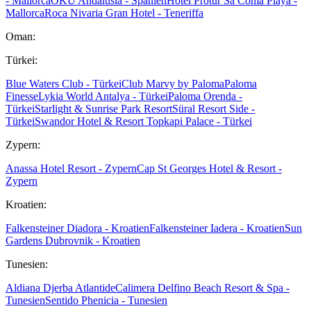
- Mallorca
OKU Andalusia - Spanien
Hotel Protur Sa Coma Playa -
Mallorca
Roca Nivaria Gran Hotel - Teneriffa
Oman:
Türkei:
Blue Waters Club - Türkei
Club Marvy by Paloma
Paloma
Finesse
Lykia World Antalya - Türkei
Paloma Orenda -
Türkei
Starlight & Sunrise Park Resort
Süral Resort Side -
Türkei
Swandor Hotel & Resort Topkapi Palace - Türkei
Zypern:
Anassa Hotel Resort - Zypern
Cap St Georges Hotel & Resort -
Zypern
Kroatien:
Falkensteiner Diadora - Kroatien
Falkensteiner Iadera - Kroatien
Sun
Gardens Dubrovnik - Kroatien
Tunesien:
Aldiana Djerba Atlantide
Calimera Delfino Beach Resort & Spa -
Tunesien
Sentido Phenicia - Tunesien