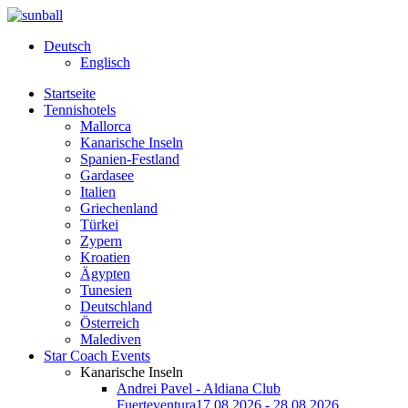
Deutsch
Englisch
Startseite
Tennishotels
Mallorca
Kanarische Inseln
Spanien-Festland
Gardasee
Italien
Griechenland
Türkei
Zypern
Kroatien
Ägypten
Tunesien
Deutschland
Österreich
Malediven
Star Coach Events
Kanarische Inseln
Andrei Pavel - Aldiana Club
Fuerteventura
17.08.2026 - 28.08.2026