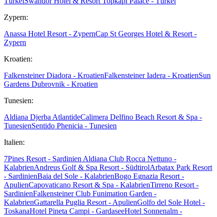
Türkei
Swandor Hotel & Resort Topkapi Palace - Türkei
Zypern:
Anassa Hotel Resort - Zypern
Cap St Georges Hotel & Resort -
Zypern
Kroatien:
Falkensteiner Diadora - Kroatien
Falkensteiner Iadera - Kroatien
Sun
Gardens Dubrovnik - Kroatien
Tunesien:
Aldiana Djerba Atlantide
Calimera Delfino Beach Resort & Spa -
Tunesien
Sentido Phenicia - Tunesien
Italien:
7Pines Resort - Sardinien
Aldiana Club Rocca Nettuno -
Kalabrien
Andreus Golf & Spa Resort - Südtirol
Arbatax Park Resort
- Sardinien
Baia del Sole - Kalabrien
Bogo Egnazia Resort -
Apulien
Capovaticano Resort & Spa - Kalabrien
Tirreno Resort -
Sardinien
Falkensteiner Club Funimation Garden -
Kalabrien
Gattarella Puglia Resort - Apulien
Golfo del Sole Hotel -
Toskana
Hotel Pineta Campi - Gardasee
Hotel Sonnenalm -