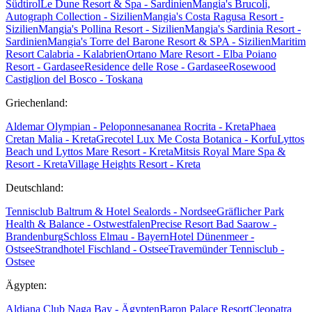
Südtirol
Le Dune Resort & Spa - Sardinien
Mangia's Brucoli,
Autograph Collection - Sizilien
Mangia's Costa Ragusa Resort -
Sizilien
Mangia's Pollina Resort - Sizilien
Mangia's Sardinia Resort -
Sardinien
Mangia's Torre del Barone Resort & SPA - Sizilien
Maritim
Resort Calabria - Kalabrien
Ortano Mare Resort - Elba
Poiano
Resort - Gardasee
Residence delle Rose - Gardasee
Rosewood
Castiglion del Bosco - Toskana
Griechenland:
Aldemar Olympian - Peloponnes
ananea Rocrita - Kreta
Phaea
Cretan Malia - Kreta
Grecotel Lux Me Costa Botanica - Korfu
Lyttos
Beach und Lyttos Mare Resort - Kreta
Mitsis Royal Mare Spa &
Resort - Kreta
Village Heights Resort - Kreta
Deutschland:
Tennisclub Baltrum & Hotel Sealords - Nordsee
Gräflicher Park
Health & Balance - Ostwestfalen
Precise Resort Bad Saarow -
Brandenburg
Schloss Elmau - Bayern
Hotel Dünenmeer -
Ostsee
Strandhotel Fischland - Ostsee
Travemünder Tennisclub -
Ostsee
Ägypten:
Aldiana Club Naga Bay - Ägypten
Baron Palace Resort
Cleopatra