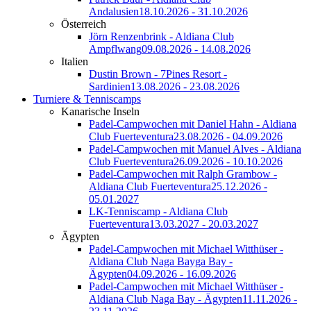
Andalusien
18.10.2026 - 31.10.2026
Österreich
Jörn Renzenbrink - Aldiana Club
Ampflwang
09.08.2026 - 14.08.2026
Italien
Dustin Brown - 7Pines Resort -
Sardinien
13.08.2026 - 23.08.2026
Turniere & Tenniscamps
Kanarische Inseln
Padel-Campwochen mit Daniel Hahn - Aldiana
Club Fuerteventura
23.08.2026 - 04.09.2026
Padel-Campwochen mit Manuel Alves - Aldiana
Club Fuerteventura
26.09.2026 - 10.10.2026
Padel-Campwochen mit Ralph Grambow -
Aldiana Club Fuerteventura
25.12.2026 -
05.01.2027
LK-Tenniscamp - Aldiana Club
Fuerteventura
13.03.2027 - 20.03.2027
Ägypten
Padel-Campwochen mit Michael Witthüser -
Aldiana Club Naga Bayga Bay -
Ägypten
04.09.2026 - 16.09.2026
Padel-Campwochen mit Michael Witthüser -
Aldiana Club Naga Bay - Ägypten
11.11.2026 -