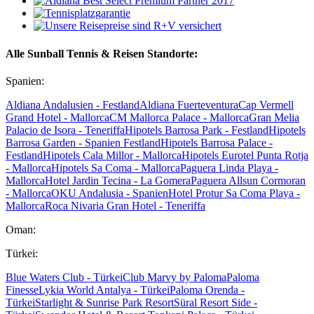
Alle Sunball Tennis & Reisen Standorte:
Spanien:
Aldiana Andalusien - Festland
Aldiana Fuerteventura
Cap Vermell
Grand Hotel - Mallorca
CM Mallorca Palace - Mallorca
Gran Melia
Palacio de Isora - Teneriffa
Hipotels Barrosa Park - Festland
Hipotels
Barrosa Garden - Spanien Festland
Hipotels Barrosa Palace -
Festland
Hipotels Cala Millor - Mallorca
Hipotels Eurotel Punta Rotja
- Mallorca
Hipotels Sa Coma - Mallorca
Paguera Linda Playa -
Mallorca
Hotel Jardin Tecina - La Gomera
Paguera Allsun Cormoran
- Mallorca
OKU Andalusia - Spanien
Hotel Protur Sa Coma Playa -
Mallorca
Roca Nivaria Gran Hotel - Teneriffa
Oman:
Türkei:
Blue Waters Club - Türkei
Club Marvy by Paloma
Paloma
Finesse
Lykia World Antalya - Türkei
Paloma Orenda -
Türkei
Starlight & Sunrise Park Resort
Süral Resort Side -