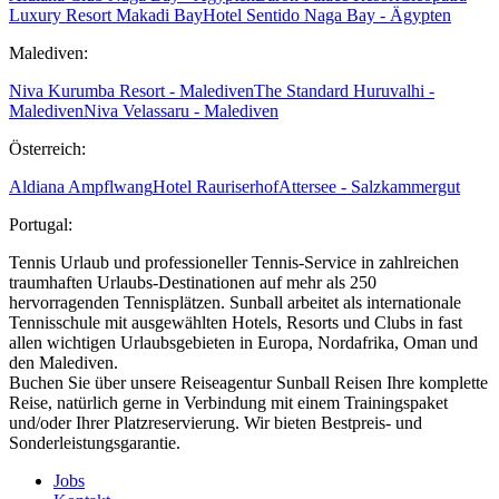
Luxury Resort Makadi Bay
Hotel Sentido Naga Bay - Ägypten
Malediven:
Niva Kurumba Resort - Malediven
The Standard Huruvalhi -
Malediven
Niva Velassaru - Malediven
Österreich:
Aldiana Ampflwang
Hotel Rauriserhof
Attersee - Salzkammergut
Portugal:
Tennis Urlaub und professioneller Tennis-Service in zahlreichen
traumhaften Urlaubs-Destinationen auf mehr als 250
hervorragenden Tennisplätzen. Sunball arbeitet als internationale
Tennisschule mit ausgewählten Hotels, Resorts und Clubs in fast
allen wichtigen Urlaubsgebieten in Europa, Nordafrika, Oman und
den Malediven.
Buchen Sie über unsere Reiseagentur Sunball Reisen Ihre komplette
Reise, natürlich gerne in Verbindung mit einem Trainingspaket
und/oder Ihrer Platzreservierung. Wir bieten Bestpreis- und
Sonderleistungsgarantie.
Jobs