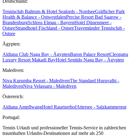
Deutschland:
Tennisclub Baltrum & Hotel Sealords - Nordsee
Gräflicher Park
Health & Balance - Ostwestfalen
Precise Resort Bad Saarow -
Brandenburg
Schloss Elmau - Bayern
Hotel Dünenmeer -
Ostsee
Strandhotel Fischland - Ostsee
Travemünder Tennisclub -
Ostsee
Ägypten:
Aldiana Club Naga Bay - Ägypten
Baron Palace Resort
Cleopatra
Luxury Resort Makadi Bay
Hotel Sentido Naga Bay - Ägypten
Malediven:
Niva Kurumba Resort - Malediven
The Standard Huruvalhi -
Malediven
Niva Velassaru - Malediven
Österreich:
Aldiana Ampflwang
Hotel Rauriserhof
Attersee - Salzkammergut
Portugal:
Tennis Urlaub und professioneller Tennis-Service in zahlreichen
traumhaften Urlaubs-Destinationen auf mehr als 250