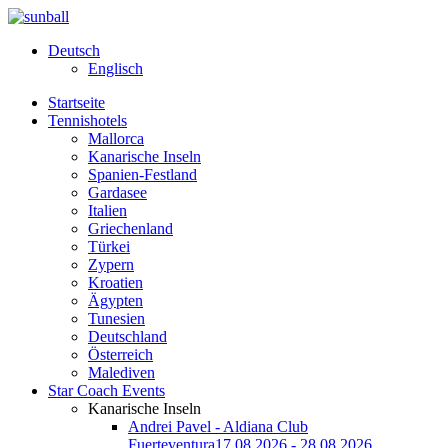
Deutsch
Englisch
Startseite
Tennishotels
Mallorca
Kanarische Inseln
Spanien-Festland
Gardasee
Italien
Griechenland
Türkei
Zypern
Kroatien
Ägypten
Tunesien
Deutschland
Österreich
Malediven
Star Coach Events
Kanarische Inseln
Andrei Pavel - Aldiana Club
Fuerteventura
17.08.2026 - 28.08.2026