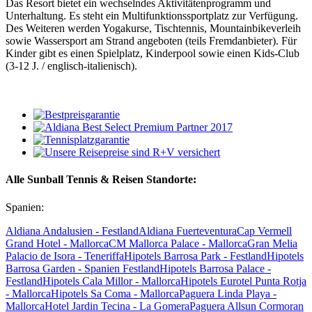
Das Resort bietet ein wechselndes Aktivitätenprogramm und
Unterhaltung. Es steht ein Multifunktionssportplatz zur Verfügung.
Des Weiteren werden Yogakurse, Tischtennis, Mountainbikeverleih
sowie Wassersport am Strand angeboten (teils Fremdanbieter). Für
Kinder gibt es einen Spielplatz, Kinderpool sowie einen Kids-Club
(3-12 J. / englisch-italienisch).
Alle Sunball Tennis & Reisen Standorte:
Spanien:
Aldiana Andalusien - Festland
Aldiana Fuerteventura
Cap Vermell
Grand Hotel - Mallorca
CM Mallorca Palace - Mallorca
Gran Melia
Palacio de Isora - Teneriffa
Hipotels Barrosa Park - Festland
Hipotels
Barrosa Garden - Spanien Festland
Hipotels Barrosa Palace -
Festland
Hipotels Cala Millor - Mallorca
Hipotels Eurotel Punta Rotja
- Mallorca
Hipotels Sa Coma - Mallorca
Paguera Linda Playa -
Mallorca
Hotel Jardin Tecina - La Gomera
Paguera Allsun Cormoran