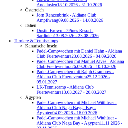
Andalusien
18.10.2026 - 31.10.2026
Österreich
Jörn Renzenbrink - Aldiana Club
Ampflwang
09.08.2026 - 14.08.2026
Italien
Dustin Brown - 7Pines Resort -
Sardinien
13.08.2026 - 23.08.2026
Turniere & Tenniscamps
Kanarische Inseln
Padel-Campwochen mit Daniel Hahn - Aldiana
Club Fuerteventura
23.08.2026 - 04.09.2026
Padel-Campwochen mit Manuel Alves - Aldiana
Club Fuerteventura
26.09.2026 - 10.10.2026
Padel-Campwochen mit Ralph Grambow -
Aldiana Club Fuerteventura
25.12.2026 -
05.01.2027
LK-Tenniscamp - Aldiana Club
Fuerteventura
13.03.2027 - 20.03.2027
Ägypten
Padel-Campwochen mit Michael Witthüser -
Aldiana Club Naga Bayga Bay -
Ägypten
04.09.2026 - 16.09.2026
Padel-Campwochen mit Michael Witthüser -
Aldiana Club Naga Bay - Ägypten
11.11.2026 -