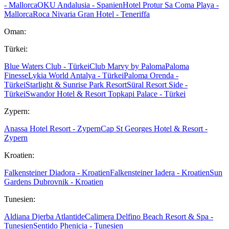
- Mallorca
OKU Andalusia - Spanien
Hotel Protur Sa Coma Playa -
Mallorca
Roca Nivaria Gran Hotel - Teneriffa
Oman:
Türkei:
Blue Waters Club - Türkei
Club Marvy by Paloma
Paloma
Finesse
Lykia World Antalya - Türkei
Paloma Orenda -
Türkei
Starlight & Sunrise Park Resort
Süral Resort Side -
Türkei
Swandor Hotel & Resort Topkapi Palace - Türkei
Zypern:
Anassa Hotel Resort - Zypern
Cap St Georges Hotel & Resort -
Zypern
Kroatien:
Falkensteiner Diadora - Kroatien
Falkensteiner Iadera - Kroatien
Sun
Gardens Dubrovnik - Kroatien
Tunesien:
Aldiana Djerba Atlantide
Calimera Delfino Beach Resort & Spa -
Tunesien
Sentido Phenicia - Tunesien