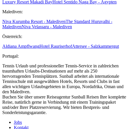
Luxury Resort Makadi Bay
Hotel Sentido Naga Bay - Ägypten
Malediven:
Niva Kurumba Resort - Malediven
The Standard Huruvalhi -
Malediven
Niva Velassaru - Malediven
Österreich:
Aldiana Ampflwang
Hotel Rauriserhof
Attersee - Salzkammergut
Portugal:
Tennis Urlaub und professioneller Tennis-Service in zahlreichen
traumhaften Urlaubs-Destinationen auf mehr als 250
hervorragenden Tennisplätzen. Sunball arbeitet als internationale
Tennisschule mit ausgewählten Hotels, Resorts und Clubs in fast
allen wichtigen Urlaubsgebieten in Europa, Nordafrika, Oman und
den Malediven.
Buchen Sie über unsere Reiseagentur Sunball Reisen Ihre komplette
Reise, natürlich gerne in Verbindung mit einem Trainingspaket
und/oder Ihrer Platzreservierung. Wir bieten Bestpreis- und
Sonderleistungsgarantie.
Jobs
Kontakt