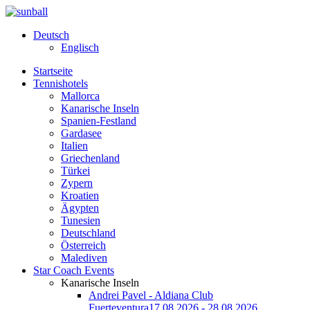
Deutsch
Englisch
Startseite
Tennishotels
Mallorca
Kanarische Inseln
Spanien-Festland
Gardasee
Italien
Griechenland
Türkei
Zypern
Kroatien
Ägypten
Tunesien
Deutschland
Österreich
Malediven
Star Coach Events
Kanarische Inseln
Andrei Pavel - Aldiana Club
Fuerteventura
17.08.2026 - 28.08.2026