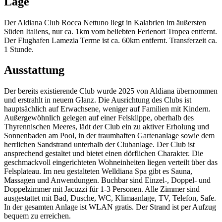
Lage
Der Aldiana Club Rocca Nettuno liegt in Kalabrien im äußersten
Süden Italiens, nur ca. 1km vom beliebten Ferienort Tropea entfernt.
Der Flughafen Lamezia Terme ist ca. 60km entfernt. Transferzeit ca.
1 Stunde.
Ausstattung
Der bereits existierende Club wurde 2025 von Aldiana übernommen
und erstrahlt in neuem Glanz. Die Ausrichtung des Clubs ist
hauptsächlich auf Erwachsene, weniger auf Familien mit Kindern.
Außergewöhnlich gelegen auf einer Felsklippe, oberhalb des
Thyrennischen Meeres, lädt der Club ein zu aktiver Erholung und
Sonnenbaden am Pool, in der traumhaften Gartenanlage sowie dem
herrlichen Sandstrand unterhalb der Clubanlage. Der Club ist
ansprechend gestaltet und bietet einen dörflichen Charakter. Die
geschmackvoll eingerichteten Wohneinheiten liegen verteilt über das
Felsplateau. Im neu gestalteten Welldiana Spa gibt es Sauna,
Massagen und Anwendungen. Buchbar sind Einzel-, Doppel- und
Doppelzimmer mit Jacuzzi für 1-3 Personen. Alle Zimmer sind
ausgestattet mit Bad, Dusche, WC, Klimaanlage, TV, Telefon, Safe.
In der gesamten Anlage ist WLAN gratis. Der Strand ist per Aufzug
bequem zu erreichen.