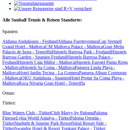
Alle Sunball Tennis & Reisen Standorte:
Spanien:
Aldiana Andalusien - Festland
Aldiana Fuerteventura
Cap Vermell
Grand Hotel - Mallorca
CM Mallorca Palace - Mallorca
Gran Melia
Palacio de Isora - Teneriffa
Hipotels Barrosa Park - Festland
Hipotels
Barrosa Garden - Spanien Festland
Hipotels Barrosa Palace -
Festland
Hipotels Cala Millor - Mallorca
Hipotels Eurotel Punta Rotja
- Mallorca
Hipotels Sa Coma - Mallorca
Paguera Linda Playa -
Mallorca
Hotel Jardin Tecina - La Gomera
Paguera Allsun Cormoran
- Mallorca
OKU Andalusia - Spanien
Hotel Protur Sa Coma Playa -
Mallorca
Roca Nivaria Gran Hotel - Teneriffa
Oman:
Türkei:
Blue Waters Club - Türkei
Club Marvy by Paloma
Paloma
Finesse
Lykia World Antalya - Türkei
Paloma Orenda -
Türkei
Starlight & Sunrise Park Resort
Süral Resort Side -
Türkei
Swandor Hotel & Resort Topkapi Palace - Türkei