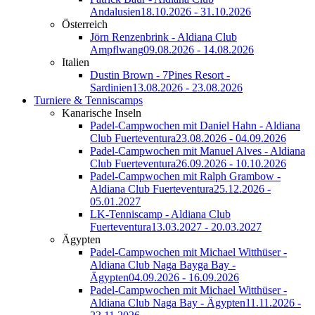
Andalusien
18.10.2026 - 31.10.2026
Österreich
Jörn Renzenbrink - Aldiana Club
Ampflwang
09.08.2026 - 14.08.2026
Italien
Dustin Brown - 7Pines Resort -
Sardinien
13.08.2026 - 23.08.2026
Turniere & Tenniscamps
Kanarische Inseln
Padel-Campwochen mit Daniel Hahn - Aldiana
Club Fuerteventura
23.08.2026 - 04.09.2026
Padel-Campwochen mit Manuel Alves - Aldiana
Club Fuerteventura
26.09.2026 - 10.10.2026
Padel-Campwochen mit Ralph Grambow -
Aldiana Club Fuerteventura
25.12.2026 -
05.01.2027
LK-Tenniscamp - Aldiana Club
Fuerteventura
13.03.2027 - 20.03.2027
Ägypten
Padel-Campwochen mit Michael Witthüser -
Aldiana Club Naga Bayga Bay -
Ägypten
04.09.2026 - 16.09.2026
Padel-Campwochen mit Michael Witthüser -
Aldiana Club Naga Bay - Ägypten
11.11.2026 -