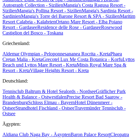
Autograph Collection - Sizilien
Mangia's Costa Ragusa Resort -
Sizilien
Mangia's Pollina Resort - Sizilien
Mangia's Sardinia Resort -
Sardinien
Mangia's Torre del Barone Resort & SPA - Sizilien
Maritim
Resort Calabria - Kalabrien
Ortano Mare Resort - Elba
Poiano
Resort - Gardasee
Residence delle Rose - Gardasee
Rosewood
Castiglion del Bosco - Toskana
Griechenland:
Aldemar Olympian - Peloponnes
ananea Rocrita - Kreta
Phaea
Cretan Malia - Kreta
Grecotel Lux Me Costa Botanica - Korfu
Lyttos
Beach und Lyttos Mare Resort - Kreta
Mitsis Royal Mare Spa &
Resort - Kreta
Village Heights Resort - Kreta
Deutschland:
Tennisclub Baltrum & Hotel Sealords - Nordsee
Gräflicher Park
Health & Balance - Ostwestfalen
Precise Resort Bad Saarow -
Brandenburg
Schloss Elmau - Bayern
Hotel Dünenmeer -
Ostsee
Strandhotel Fischland - Ostsee
Travemünder Tennisclub -
Ostsee
Ägypten:
Aldiana Club Naga Bay - Ägypten
Baron Palace Resort
Cleopatra