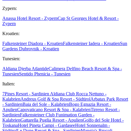
Zypern:
Anassa Hotel Resort - Zypern
Cap St Georges Hotel & Resort -
Zypern
Kroatien:
Falkensteiner Diadora - Kroatien
Falkensteiner Iadera - Kroatien
Sun
Gardens Dubrovnik - Kroatien
Tunesien:
Aldiana Djerba Atlantide
Calimera Delfino Beach Resort & Spa -
Tunesien
Sentido Phenicia - Tunesien
Italien:
7Pines Resort - Sardinien
Aldiana Club Rocca Nettuno -
Kalabrien
Andreus Golf & Spa Resort - Südtirol
Arbatax Park Resort
- Sardinien
Baia del Sole - Kalabrien
Bogo Egnazia Resort -
Apulien
Capovaticano Resort & Spa - Kalabrien
Tirreno Resort -
Sardinien
Falkensteiner Club Funimation Garden -
Kalabrien
Gattarella Puglia Resort - Apulien
Golfo del Sole Hotel -
Toskana
Hotel Pineta Campi - Gardasee
Hotel Sonnenalm -
Südtirol
Le Dune Resort & Spa - Sardinien
Mangia's Brucoli,