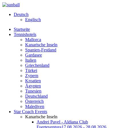
Deutsch
Englisch
Startseite
Tennishotels
Mallorca
Kanarische Inseln
Spanien-Festland
Gardasee
Italien
Griechenland
Türkei
Zypern
Kroatien
Ägypten
Tunesien
Deutschland
Österreich
Malediven
Star Coach Events
Kanarische Inseln
Andrei Pavel - Aldiana Club
Fuerteventura
17.08.2026 - 28.08.2026