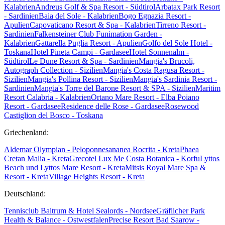
Kalabrien
Andreus Golf & Spa Resort - Südtirol
Arbatax Park Resort
- Sardinien
Baia del Sole - Kalabrien
Bogo Egnazia Resort -
Apulien
Capovaticano Resort & Spa - Kalabrien
Tirreno Resort -
Sardinien
Falkensteiner Club Funimation Garden -
Kalabrien
Gattarella Puglia Resort - Apulien
Golfo del Sole Hotel -
Toskana
Hotel Pineta Campi - Gardasee
Hotel Sonnenalm -
Südtirol
Le Dune Resort & Spa - Sardinien
Mangia's Brucoli,
Autograph Collection - Sizilien
Mangia's Costa Ragusa Resort -
Sizilien
Mangia's Pollina Resort - Sizilien
Mangia's Sardinia Resort -
Sardinien
Mangia's Torre del Barone Resort & SPA - Sizilien
Maritim
Resort Calabria - Kalabrien
Ortano Mare Resort - Elba
Poiano
Resort - Gardasee
Residence delle Rose - Gardasee
Rosewood
Castiglion del Bosco - Toskana
Griechenland:
Aldemar Olympian - Peloponnes
ananea Rocrita - Kreta
Phaea
Cretan Malia - Kreta
Grecotel Lux Me Costa Botanica - Korfu
Lyttos
Beach und Lyttos Mare Resort - Kreta
Mitsis Royal Mare Spa &
Resort - Kreta
Village Heights Resort - Kreta
Deutschland:
Tennisclub Baltrum & Hotel Sealords - Nordsee
Gräflicher Park
Health & Balance - Ostwestfalen
Precise Resort Bad Saarow -