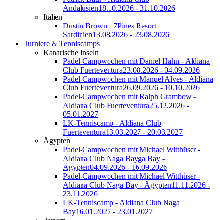
Andalusien
18.10.2026 - 31.10.2026
Italien
Dustin Brown - 7Pines Resort -
Sardinien
13.08.2026 - 23.08.2026
Turniere & Tenniscamps
Kanarische Inseln
Padel-Campwochen mit Daniel Hahn - Aldiana
Club Fuerteventura
23.08.2026 - 04.09.2026
Padel-Campwochen mit Manuel Alves - Aldiana
Club Fuerteventura
26.09.2026 - 10.10.2026
Padel-Campwochen mit Ralph Grambow -
Aldiana Club Fuerteventura
25.12.2026 -
05.01.2027
LK-Tenniscamp - Aldiana Club
Fuerteventura
13.03.2027 - 20.03.2027
Ägypten
Padel-Campwochen mit Michael Witthüser -
Aldiana Club Naga Bayga Bay -
Ägypten
04.09.2026 - 16.09.2026
Padel-Campwochen mit Michael Witthüser -
Aldiana Club Naga Bay - Ägypten
11.11.2026 -
23.11.2026
LK-Tenniscamp - Aldiana Club Naga
Bay
16.01.2027 - 23.01.2027