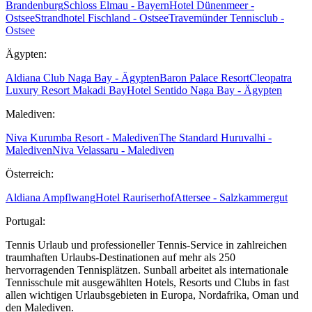
Brandenburg
Schloss Elmau - Bayern
Hotel Dünenmeer -
Ostsee
Strandhotel Fischland - Ostsee
Travemünder Tennisclub -
Ostsee
Ägypten:
Aldiana Club Naga Bay - Ägypten
Baron Palace Resort
Cleopatra
Luxury Resort Makadi Bay
Hotel Sentido Naga Bay - Ägypten
Malediven:
Niva Kurumba Resort - Malediven
The Standard Huruvalhi -
Malediven
Niva Velassaru - Malediven
Österreich:
Aldiana Ampflwang
Hotel Rauriserhof
Attersee - Salzkammergut
Portugal:
Tennis Urlaub und professioneller Tennis-Service in zahlreichen
traumhaften Urlaubs-Destinationen auf mehr als 250
hervorragenden Tennisplätzen. Sunball arbeitet als internationale
Tennisschule mit ausgewählten Hotels, Resorts und Clubs in fast
allen wichtigen Urlaubsgebieten in Europa, Nordafrika, Oman und
den Malediven.