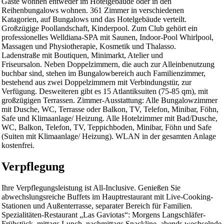
Gäste wohnen entweder im Hotelgebäude oder in den
Reihenbungalows wohnen. 361 Zimmer in verschiedenen
Katagorien, auf Bungalows und das Hotelgebäude verteilt.
Großzügige Poollandschaft, Kinderpool. Zum Club gehört ein
professionelles Welldiana-SPA mit Saunen, Indoor-Pool Whirlpool,
Massagen und Physiotherapie, Kosmetik und Thalasso.
Ladenstraße mit Boutiquen, Minimarkt, Atelier und
Friseursalon. Neben Doppelzimmern, die auch zur Alleinbenutzung
buchbar sind, stehen im Bungalowbereich auch Familienzimmer,
bestehend aus zwei Doppelzimmern mit Verbindungstür, zur
Verfügung. Desweiteren gibt es 15 Atlantiksuiten (75-85 qm), mit
großzügigen Terrassen. Zimmer-Ausstattung: Alle Bungalowzimmer
mit Dusche, WC, Terrasse oder Balkon, TV, Telefon, Minibar, Föhn,
Safe und Klimaanlage/ Heizung. Alle Hotelzimmer mit Bad/Dusche,
WC, Balkon, Telefon, TV, Teppichboden, Minibar, Föhn und Safe
(Suiten mit Klimaanlage/ Heizung). WLAN in der gesamten Anlage
kostenfrei.
Verpflegung
Ihre Verpflegungsleistung ist All-Inclusive. Genießen Sie
abwechslungsreiche Buffets im Hauptrestaurant mit Live-Cooking-
Stationen und Außenterrasse, separater Bereich für Familien.
Spezialitäten-Restaurant „Las Gaviotas“: Morgens Langschläfer-
Frühstück, mittags Lunch, nachmittags Snackline, abends wechselnde