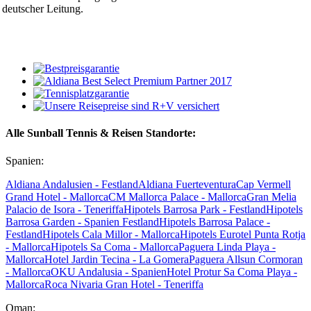
deutscher Leitung.
Alle Sunball Tennis & Reisen Standorte:
Spanien:
Aldiana Andalusien - Festland
Aldiana Fuerteventura
Cap Vermell
Grand Hotel - Mallorca
CM Mallorca Palace - Mallorca
Gran Melia
Palacio de Isora - Teneriffa
Hipotels Barrosa Park - Festland
Hipotels
Barrosa Garden - Spanien Festland
Hipotels Barrosa Palace -
Festland
Hipotels Cala Millor - Mallorca
Hipotels Eurotel Punta Rotja
- Mallorca
Hipotels Sa Coma - Mallorca
Paguera Linda Playa -
Mallorca
Hotel Jardin Tecina - La Gomera
Paguera Allsun Cormoran
- Mallorca
OKU Andalusia - Spanien
Hotel Protur Sa Coma Playa -
Mallorca
Roca Nivaria Gran Hotel - Teneriffa
Oman: