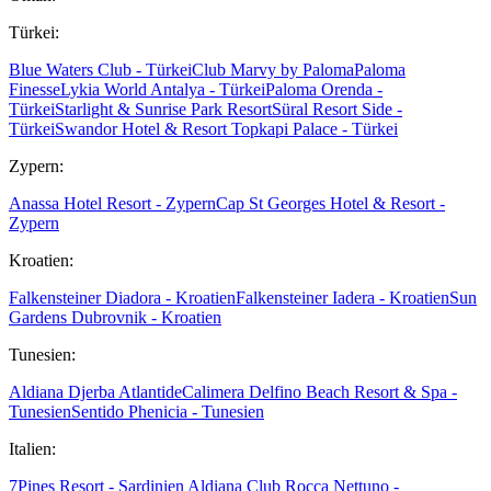
Türkei:
Blue Waters Club - Türkei
Club Marvy by Paloma
Paloma
Finesse
Lykia World Antalya - Türkei
Paloma Orenda -
Türkei
Starlight & Sunrise Park Resort
Süral Resort Side -
Türkei
Swandor Hotel & Resort Topkapi Palace - Türkei
Zypern:
Anassa Hotel Resort - Zypern
Cap St Georges Hotel & Resort -
Zypern
Kroatien:
Falkensteiner Diadora - Kroatien
Falkensteiner Iadera - Kroatien
Sun
Gardens Dubrovnik - Kroatien
Tunesien:
Aldiana Djerba Atlantide
Calimera Delfino Beach Resort & Spa -
Tunesien
Sentido Phenicia - Tunesien
Italien:
7Pines Resort - Sardinien
Aldiana Club Rocca Nettuno -