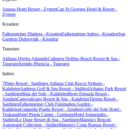
Anassa Hotel Resort - Zypern
Cap St Georges Hotel & Resort -
Zypern
Kroatien:
Falkensteiner Diadora - Kroatien
Falkensteiner Iadera - Kroatien
Sun
Gardens Dubrovnik - Kroatien
Tunesien:
Aldiana Djerba Atlantide
Calimera Delfino Beach Resort & Spa -
Tunesien
Sentido Phenicia - Tunesien
Italien:
7Pines Resort - Sardinien
Aldiana Club Rocca Nettuno -
Kalabrien
Andreus Golf & Spa Resort - Südtirol
Arbatax Park Resort
- Sardinien
Baia del Sole - Kalabrien
Bogo Egnazia Resort -
Apulien
Capovaticano Resort & Spa - Kalabrien
Tirreno Resort -
Sardinien
Falkensteiner Club Funimation Garden -
Kalabrien
Gattarella Puglia Resort - Apulien
Golfo del Sole Hotel -
Toskana
Hotel Pineta Campi - Gardasee
Hotel Sonnenalm -
Südtirol
Le Dune Resort & Spa - Sardinien
Mangia's Brucoli,
Autograph Collection - Sizilien
Mangia's Costa Ragusa Resort -