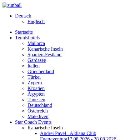
Deutsch
Englisch
Startseite
Tennishotels
Mallorca
Kanarische Inseln
Spanien-Festland
Gardasee
Italien
Griechenland
Türkei
Zypern
Kroatien
Ägypten
Tunesien
Deutschland
Österreich
Malediven
Star Coach Events
Kanarische Inseln
Andrei Pavel - Aldiana Club
Fuerteventura
17.08.2026 - 28.08.2026