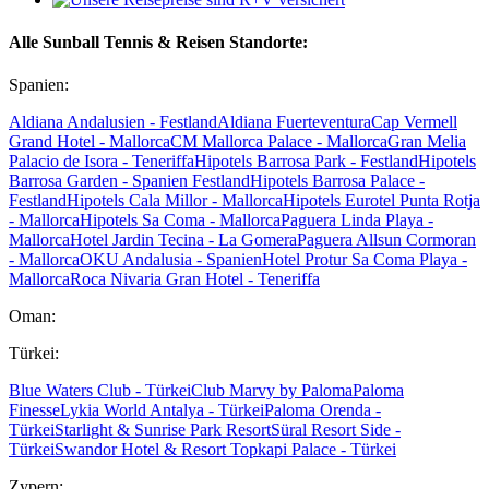
Alle Sunball Tennis & Reisen Standorte:
Spanien:
Aldiana Andalusien - Festland
Aldiana Fuerteventura
Cap Vermell
Grand Hotel - Mallorca
CM Mallorca Palace - Mallorca
Gran Melia
Palacio de Isora - Teneriffa
Hipotels Barrosa Park - Festland
Hipotels
Barrosa Garden - Spanien Festland
Hipotels Barrosa Palace -
Festland
Hipotels Cala Millor - Mallorca
Hipotels Eurotel Punta Rotja
- Mallorca
Hipotels Sa Coma - Mallorca
Paguera Linda Playa -
Mallorca
Hotel Jardin Tecina - La Gomera
Paguera Allsun Cormoran
- Mallorca
OKU Andalusia - Spanien
Hotel Protur Sa Coma Playa -
Mallorca
Roca Nivaria Gran Hotel - Teneriffa
Oman:
Türkei:
Blue Waters Club - Türkei
Club Marvy by Paloma
Paloma
Finesse
Lykia World Antalya - Türkei
Paloma Orenda -
Türkei
Starlight & Sunrise Park Resort
Süral Resort Side -
Türkei
Swandor Hotel & Resort Topkapi Palace - Türkei
Zypern: