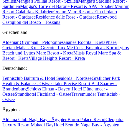
Sizilien
Mangia's Pollina Resort - Sizilien
Mangia's Sardinia Resort -
Sardinien
Mangia's Torre del Barone Resort & SPA - Sizilien
Maritim
Resort Calabria - Kalabrien
Ortano Mare Resort - Elba
Poiano
Resort - Gardasee
Residence delle Rose - Gardasee
Rosewood
Castiglion del Bosco - Toskana
Griechenland:
Aldemar Olympian - Peloponnes
ananea Rocrita - Kreta
Phaea
Cretan Malia - Kreta
Grecotel Lux Me Costa Botanica - Korfu
Lyttos
Beach und Lyttos Mare Resort - Kreta
Mitsis Royal Mare Spa &
Resort - Kreta
Village Heights Resort - Kreta
Deutschland:
Tennisclub Baltrum & Hotel Sealords - Nordsee
Gräflicher Park
Health & Balance - Ostwestfalen
Precise Resort Bad Saarow -
Brandenburg
Schloss Elmau - Bayern
Hotel Dünenmeer -
Ostsee
Strandhotel Fischland - Ostsee
Travemünder Tennisclub -
Ostsee
Ägypten:
Aldiana Club Naga Bay - Ägypten
Baron Palace Resort
Cleopatra
Luxury Resort Makadi Bay
Hotel Sentido Naga Bay - Ägypten