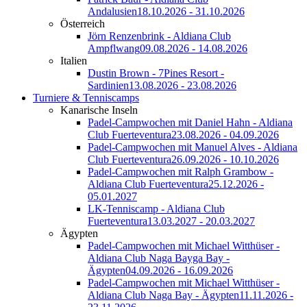
Andalusien
18.10.2026 - 31.10.2026
Österreich
Jörn Renzenbrink - Aldiana Club
Ampflwang
09.08.2026 - 14.08.2026
Italien
Dustin Brown - 7Pines Resort -
Sardinien
13.08.2026 - 23.08.2026
Turniere & Tenniscamps
Kanarische Inseln
Padel-Campwochen mit Daniel Hahn - Aldiana
Club Fuerteventura
23.08.2026 - 04.09.2026
Padel-Campwochen mit Manuel Alves - Aldiana
Club Fuerteventura
26.09.2026 - 10.10.2026
Padel-Campwochen mit Ralph Grambow -
Aldiana Club Fuerteventura
25.12.2026 -
05.01.2027
LK-Tenniscamp - Aldiana Club
Fuerteventura
13.03.2027 - 20.03.2027
Ägypten
Padel-Campwochen mit Michael Witthüser -
Aldiana Club Naga Bayga Bay -
Ägypten
04.09.2026 - 16.09.2026
Padel-Campwochen mit Michael Witthüser -
Aldiana Club Naga Bay - Ägypten
11.11.2026 -