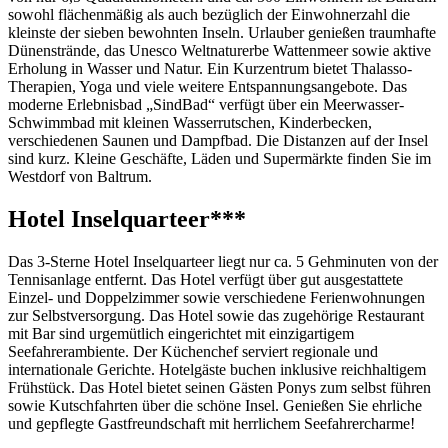
sowohl flächenmäßig als auch bezüglich der Einwohnerzahl die
kleinste der sieben bewohnten Inseln. Urlauber genießen traumhafte
Dünenstrände, das Unesco Weltnaturerbe Wattenmeer sowie aktive
Erholung in Wasser und Natur. Ein Kurzentrum bietet Thalasso-
Therapien, Yoga und viele weitere Entspannungsangebote. Das
moderne Erlebnisbad „SindBad“ verfügt über ein Meerwasser-
Schwimmbad mit kleinen Wasserrutschen, Kinderbecken,
verschiedenen Saunen und Dampfbad. Die Distanzen auf der Insel
sind kurz. Kleine Geschäfte, Läden und Supermärkte finden Sie im
Westdorf von Baltrum.
Hotel Inselquarteer***
Das 3-Sterne Hotel Inselquarteer liegt nur ca. 5 Gehminuten von der
Tennisanlage entfernt. Das Hotel verfügt über gut ausgestattete
Einzel- und Doppelzimmer sowie verschiedene Ferienwohnungen
zur Selbstversorgung. Das Hotel sowie das zugehörige Restaurant
mit Bar sind urgemütlich eingerichtet mit einzigartigem
Seefahrerambiente. Der Küchenchef serviert regionale und
internationale Gerichte. Hotelgäste buchen inklusive reichhaltigem
Frühstück. Das Hotel bietet seinen Gästen Ponys zum selbst führen
sowie Kutschfahrten über die schöne Insel. Genießen Sie ehrliche
und gepflegte Gastfreundschaft mit herrlichem Seefahrercharme!