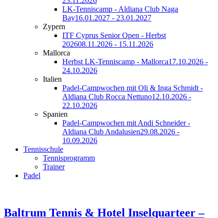
23.11.2026
LK-Tenniscamp - Aldiana Club Naga
Bay
16.01.2027 - 23.01.2027
Zypern
ITF Cyprus Senior Open - Herbst
2026
08.11.2026 - 15.11.2026
Mallorca
Herbst LK-Tenniscamp - Mallorca
17.10.2026 -
24.10.2026
Italien
Padel-Campwochen mit Oli & Inga Schmidt -
Aldiana Club Rocca Nettuno
12.10.2026 -
22.10.2026
Spanien
Padel-Campwochen mit Andi Schneider -
Aldiana Club Andalusien
29.08.2026 -
10.09.2026
Tennisschule
Tennisprogramm
Trainer
Padel
Baltrum Tennis & Hotel Inselquarteer –