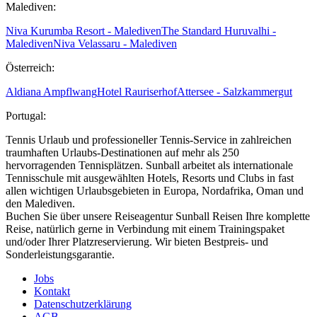
Malediven:
Niva Kurumba Resort - Malediven
The Standard Huruvalhi -
Malediven
Niva Velassaru - Malediven
Österreich:
Aldiana Ampflwang
Hotel Rauriserhof
Attersee - Salzkammergut
Portugal:
Tennis Urlaub und professioneller Tennis-Service in zahlreichen
traumhaften Urlaubs-Destinationen auf mehr als 250
hervorragenden Tennisplätzen. Sunball arbeitet als internationale
Tennisschule mit ausgewählten Hotels, Resorts und Clubs in fast
allen wichtigen Urlaubsgebieten in Europa, Nordafrika, Oman und
den Malediven.
Buchen Sie über unsere Reiseagentur Sunball Reisen Ihre komplette
Reise, natürlich gerne in Verbindung mit einem Trainingspaket
und/oder Ihrer Platzreservierung. Wir bieten Bestpreis- und
Sonderleistungsgarantie.
Jobs
Kontakt
Datenschutzerklärung
AGB