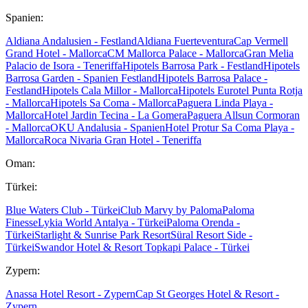
Spanien:
Aldiana Andalusien - Festland
Aldiana Fuerteventura
Cap Vermell
Grand Hotel - Mallorca
CM Mallorca Palace - Mallorca
Gran Melia
Palacio de Isora - Teneriffa
Hipotels Barrosa Park - Festland
Hipotels
Barrosa Garden - Spanien Festland
Hipotels Barrosa Palace -
Festland
Hipotels Cala Millor - Mallorca
Hipotels Eurotel Punta Rotja
- Mallorca
Hipotels Sa Coma - Mallorca
Paguera Linda Playa -
Mallorca
Hotel Jardin Tecina - La Gomera
Paguera Allsun Cormoran
- Mallorca
OKU Andalusia - Spanien
Hotel Protur Sa Coma Playa -
Mallorca
Roca Nivaria Gran Hotel - Teneriffa
Oman:
Türkei:
Blue Waters Club - Türkei
Club Marvy by Paloma
Paloma
Finesse
Lykia World Antalya - Türkei
Paloma Orenda -
Türkei
Starlight & Sunrise Park Resort
Süral Resort Side -
Türkei
Swandor Hotel & Resort Topkapi Palace - Türkei
Zypern:
Anassa Hotel Resort - Zypern
Cap St Georges Hotel & Resort -
Zypern