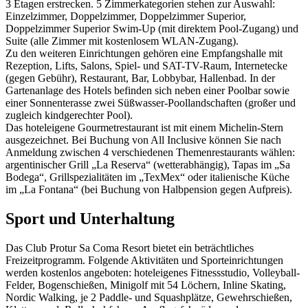
3 Etagen erstrecken. 5 Zimmerkategorien stehen zur Auswahl:
Einzelzimmer, Doppelzimmer, Doppelzimmer Superior,
Doppelzimmer Superior Swim-Up (mit direktem Pool-Zugang) und
Suite (alle Zimmer mit kostenlosem WLAN-Zugang).
Zu den weiteren Einrichtungen gehören eine Empfangshalle mit
Rezeption, Lifts, Salons, Spiel- und SAT-TV-Raum, Internetecke
(gegen Gebühr), Restaurant, Bar, Lobbybar, Hallenbad. In der
Gartenanlage des Hotels befinden sich neben einer Poolbar sowie
einer Sonnenterasse zwei Süßwasser-Poollandschaften (großer und
zugleich kindgerechter Pool).
Das hoteleigene Gourmetrestaurant ist mit einem Michelin-Stern
ausgezeichnet. Bei Buchung von All Inclusive können Sie nach
Anmeldung zwischen 4 verschiedenen Themenrestaurants wählen:
argentinischer Grill „La Reserva“ (wetterabhängig), Tapas im „Sa
Bodega“, Grillspezialitäten im „TexMex“ oder italienische Küche
im „La Fontana“ (bei Buchung von Halbpension gegen Aufpreis).
Sport und Unterhaltung
Das Club Protur Sa Coma Resort bietet ein beträchtliches
Freizeitprogramm. Folgende Aktivitäten und Sporteinrichtungen
werden kostenlos angeboten: hoteleigenes Fitnessstudio, Volleyball-
Felder, Bogenschießen, Minigolf mit 54 Löchern, Inline Skating,
Nordic Walking, je 2 Paddle- und Squashplätze, Gewehrschießen,