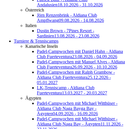
Andalusien
18.10.2026 - 31.10.2026
Österreich
Jörn Renzenbrink - Aldiana Club
Ampflwang
09.08.2026 - 14.08.2026
Italien
Dustin Brown - 7Pines Resort -
Sardinien
13.08.2026 - 23.08.2026
Turniere & Tenniscamps
Kanarische Inseln
Padel-Campwochen mit Daniel Hahn - Aldiana
Club Fuerteventura
23.08.2026 - 04.09.2026
Padel-Campwochen mit Manuel Alves - Aldiana
Club Fuerteventura
26.09.2026 - 10.10.2026
Padel-Campwochen mit Ralph Grambow -
Aldiana Club Fuerteventura
25.12.2026 -
05.01.2027
LK-Tenniscamp - Aldiana Club
Fuerteventura
13.03.2027 - 20.03.2027
Ägypten
Padel-Campwochen mit Michael Witthüser -
Aldiana Club Naga Bayga Bay -
Ägypten
04.09.2026 - 16.09.2026
Padel-Campwochen mit Michael Witthüser -
Aldiana Club Naga Bay - Ägypten
11.11.2026 -