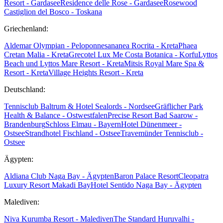
Resort - Gardasee
Residence delle Rose - Gardasee
Rosewood
Castiglion del Bosco - Toskana
Griechenland:
Aldemar Olympian - Peloponnes
ananea Rocrita - Kreta
Phaea
Cretan Malia - Kreta
Grecotel Lux Me Costa Botanica - Korfu
Lyttos
Beach und Lyttos Mare Resort - Kreta
Mitsis Royal Mare Spa &
Resort - Kreta
Village Heights Resort - Kreta
Deutschland:
Tennisclub Baltrum & Hotel Sealords - Nordsee
Gräflicher Park
Health & Balance - Ostwestfalen
Precise Resort Bad Saarow -
Brandenburg
Schloss Elmau - Bayern
Hotel Dünenmeer -
Ostsee
Strandhotel Fischland - Ostsee
Travemünder Tennisclub -
Ostsee
Ägypten:
Aldiana Club Naga Bay - Ägypten
Baron Palace Resort
Cleopatra
Luxury Resort Makadi Bay
Hotel Sentido Naga Bay - Ägypten
Malediven:
Niva Kurumba Resort - Malediven
The Standard Huruvalhi -