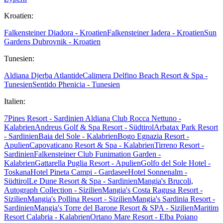
Kroatien:
Falkensteiner Diadora - Kroatien
Falkensteiner Iadera - Kroatien
Sun
Gardens Dubrovnik - Kroatien
Tunesien:
Aldiana Djerba Atlantide
Calimera Delfino Beach Resort & Spa -
Tunesien
Sentido Phenicia - Tunesien
Italien:
7Pines Resort - Sardinien
Aldiana Club Rocca Nettuno -
Kalabrien
Andreus Golf & Spa Resort - Südtirol
Arbatax Park Resort
- Sardinien
Baia del Sole - Kalabrien
Bogo Egnazia Resort -
Apulien
Capovaticano Resort & Spa - Kalabrien
Tirreno Resort -
Sardinien
Falkensteiner Club Funimation Garden -
Kalabrien
Gattarella Puglia Resort - Apulien
Golfo del Sole Hotel -
Toskana
Hotel Pineta Campi - Gardasee
Hotel Sonnenalm -
Südtirol
Le Dune Resort & Spa - Sardinien
Mangia's Brucoli,
Autograph Collection - Sizilien
Mangia's Costa Ragusa Resort -
Sizilien
Mangia's Pollina Resort - Sizilien
Mangia's Sardinia Resort -
Sardinien
Mangia's Torre del Barone Resort & SPA - Sizilien
Maritim
Resort Calabria - Kalabrien
Ortano Mare Resort - Elba
Poiano