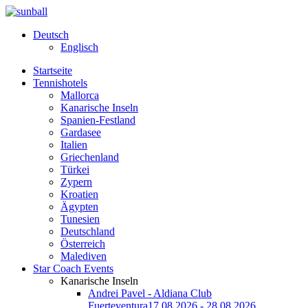
Deutsch
Englisch
Startseite
Tennishotels
Mallorca
Kanarische Inseln
Spanien-Festland
Gardasee
Italien
Griechenland
Türkei
Zypern
Kroatien
Ägypten
Tunesien
Deutschland
Österreich
Malediven
Star Coach Events
Kanarische Inseln
Andrei Pavel - Aldiana Club
Fuerteventura
17.08.2026 - 28.08.2026