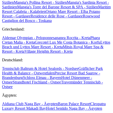
Sizilien
Mangia's Pollina Resort - Sizilien
Mangia's Sardinia Resort -
Sardinien
Mangia's Torre del Barone Resort & SPA - Sizilien
Maritim
Resort Calabria - Kalabrien
Ortano Mare Resort - Elba
Poiano
Resort - Gardasee
Residence delle Rose - Gardasee
Rosewood
Castiglion del Bosco - Toskana
Griechenland:
Aldemar Olympian - Peloponnes
ananea Rocrita - Kreta
Phaea
Cretan Malia - Kreta
Grecotel Lux Me Costa Botanica - Korfu
Lyttos
Beach und Lyttos Mare Resort - Kreta
Mitsis Royal Mare Spa &
Resort - Kreta
Village Heights Resort - Kreta
Deutschland:
Tennisclub Baltrum & Hotel Sealords - Nordsee
Gräflicher Park
Health & Balance - Ostwestfalen
Precise Resort Bad Saarow -
Brandenburg
Schloss Elmau - Bayern
Hotel Dünenmeer -
Ostsee
Strandhotel Fischland - Ostsee
Travemünder Tennisclub -
Ostsee
Ägypten:
Aldiana Club Naga Bay - Ägypten
Baron Palace Resort
Cleopatra
Luxury Resort Makadi Bay
Hotel Sentido Naga Bay - Ägypten