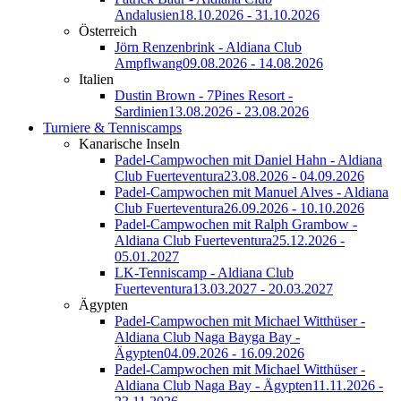
Andalusien
18.10.2026 - 31.10.2026
Österreich
Jörn Renzenbrink - Aldiana Club
Ampflwang
09.08.2026 - 14.08.2026
Italien
Dustin Brown - 7Pines Resort -
Sardinien
13.08.2026 - 23.08.2026
Turniere & Tenniscamps
Kanarische Inseln
Padel-Campwochen mit Daniel Hahn - Aldiana
Club Fuerteventura
23.08.2026 - 04.09.2026
Padel-Campwochen mit Manuel Alves - Aldiana
Club Fuerteventura
26.09.2026 - 10.10.2026
Padel-Campwochen mit Ralph Grambow -
Aldiana Club Fuerteventura
25.12.2026 -
05.01.2027
LK-Tenniscamp - Aldiana Club
Fuerteventura
13.03.2027 - 20.03.2027
Ägypten
Padel-Campwochen mit Michael Witthüser -
Aldiana Club Naga Bayga Bay -
Ägypten
04.09.2026 - 16.09.2026
Padel-Campwochen mit Michael Witthüser -
Aldiana Club Naga Bay - Ägypten
11.11.2026 -