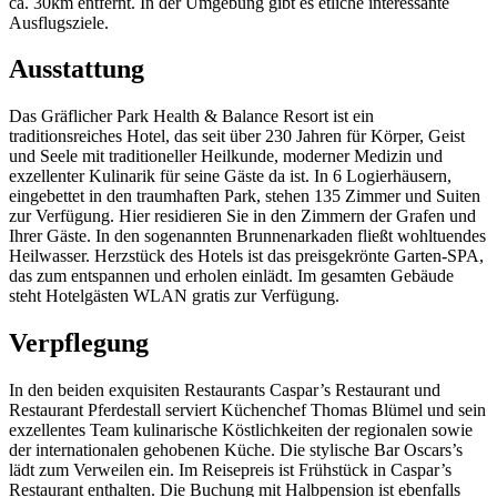
ca. 30km entfernt. In der Umgebung gibt es etliche interessante
Ausflugsziele.
Ausstattung
Das Gräflicher Park Health & Balance Resort ist ein
traditionsreiches Hotel, das seit über 230 Jahren für Körper, Geist
und Seele mit traditioneller Heilkunde, moderner Medizin und
exzellenter Kulinarik für seine Gäste da ist. In 6 Logierhäusern,
eingebettet in den traumhaften Park, stehen 135 Zimmer und Suiten
zur Verfügung. Hier residieren Sie in den Zimmern der Grafen und
Ihrer Gäste. In den sogenannten Brunnenarkaden fließt wohltuendes
Heilwasser. Herzstück des Hotels ist das preisgekrönte Garten-SPA,
das zum entspannen und erholen einlädt. Im gesamten Gebäude
steht Hotelgästen WLAN gratis zur Verfügung.
Verpflegung
In den beiden exquisiten Restaurants Caspar’s Restaurant und
Restaurant Pferdestall serviert Küchenchef Thomas Blümel und sein
exzellentes Team kulinarische Köstlichkeiten der regionalen sowie
der internationalen gehobenen Küche. Die stylische Bar Oscars’s
lädt zum Verweilen ein. Im Reisepreis ist Frühstück in Caspar’s
Restaurant enthalten. Die Buchung mit Halbpension ist ebenfalls