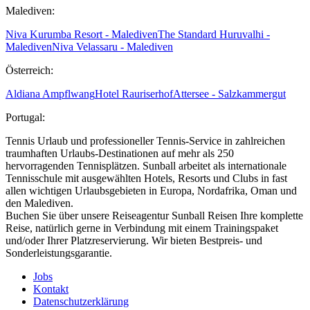
Malediven:
Niva Kurumba Resort - Malediven
The Standard Huruvalhi -
Malediven
Niva Velassaru - Malediven
Österreich:
Aldiana Ampflwang
Hotel Rauriserhof
Attersee - Salzkammergut
Portugal:
Tennis Urlaub und professioneller Tennis-Service in zahlreichen
traumhaften Urlaubs-Destinationen auf mehr als 250
hervorragenden Tennisplätzen. Sunball arbeitet als internationale
Tennisschule mit ausgewählten Hotels, Resorts und Clubs in fast
allen wichtigen Urlaubsgebieten in Europa, Nordafrika, Oman und
den Malediven.
Buchen Sie über unsere Reiseagentur Sunball Reisen Ihre komplette
Reise, natürlich gerne in Verbindung mit einem Trainingspaket
und/oder Ihrer Platzreservierung. Wir bieten Bestpreis- und
Sonderleistungsgarantie.
Jobs
Kontakt
Datenschutzerklärung