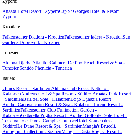
Zypern:
Anassa Hotel Resort - Zypern
Cap St Georges Hotel & Resort -
Zypern
Kroatien:
Falkensteiner Diadora - Kroatien
Falkensteiner Iadera - Kroatien
Sun
Gardens Dubrovnik - Kroatien
Tunesien:
Aldiana Djerba Atlantide
Calimera Delfino Beach Resort & Spa -
Tunesien
Sentido Phenicia - Tunesien
Italien:
7Pines Resort - Sardinien
Aldiana Club Rocca Nettuno -
Kalabrien
Andreus Golf & Spa Resort - Südtirol
Arbatax Park Resort
- Sardinien
Baia del Sole - Kalabrien
Bogo Egnazia Resort -
Apulien
Capovaticano Resort & Spa - Kalabrien
Tirreno Resort -
Sardinien
Falkensteiner Club Funimation Garden -
Kalabrien
Gattarella Puglia Resort - Apulien
Golfo del Sole Hotel -
Toskana
Hotel Pineta Campi - Gardasee
Hotel Sonnenalm -
Südtirol
Le Dune Resort & Spa - Sardinien
Mangia's Brucoli,
Autograph Collection - Sizilien
Mangia's Costa Ragusa Resort -