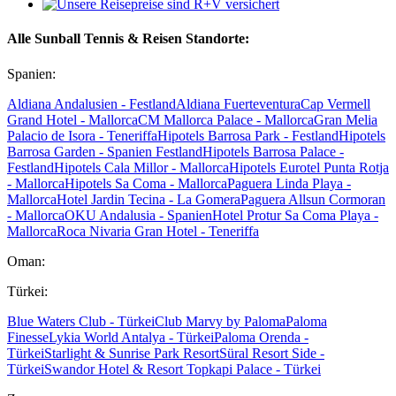
Alle Sunball Tennis & Reisen Standorte:
Spanien:
Aldiana Andalusien - Festland
Aldiana Fuerteventura
Cap Vermell
Grand Hotel - Mallorca
CM Mallorca Palace - Mallorca
Gran Melia
Palacio de Isora - Teneriffa
Hipotels Barrosa Park - Festland
Hipotels
Barrosa Garden - Spanien Festland
Hipotels Barrosa Palace -
Festland
Hipotels Cala Millor - Mallorca
Hipotels Eurotel Punta Rotja
- Mallorca
Hipotels Sa Coma - Mallorca
Paguera Linda Playa -
Mallorca
Hotel Jardin Tecina - La Gomera
Paguera Allsun Cormoran
- Mallorca
OKU Andalusia - Spanien
Hotel Protur Sa Coma Playa -
Mallorca
Roca Nivaria Gran Hotel - Teneriffa
Oman:
Türkei:
Blue Waters Club - Türkei
Club Marvy by Paloma
Paloma
Finesse
Lykia World Antalya - Türkei
Paloma Orenda -
Türkei
Starlight & Sunrise Park Resort
Süral Resort Side -
Türkei
Swandor Hotel & Resort Topkapi Palace - Türkei