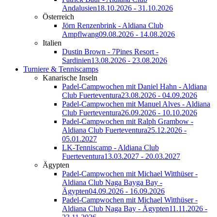
Andalusien
18.10.2026 - 31.10.2026
Österreich
Jörn Renzenbrink - Aldiana Club
Ampflwang
09.08.2026 - 14.08.2026
Italien
Dustin Brown - 7Pines Resort -
Sardinien
13.08.2026 - 23.08.2026
Turniere & Tenniscamps
Kanarische Inseln
Padel-Campwochen mit Daniel Hahn - Aldiana
Club Fuerteventura
23.08.2026 - 04.09.2026
Padel-Campwochen mit Manuel Alves - Aldiana
Club Fuerteventura
26.09.2026 - 10.10.2026
Padel-Campwochen mit Ralph Grambow -
Aldiana Club Fuerteventura
25.12.2026 -
05.01.2027
LK-Tenniscamp - Aldiana Club
Fuerteventura
13.03.2027 - 20.03.2027
Ägypten
Padel-Campwochen mit Michael Witthüser -
Aldiana Club Naga Bayga Bay -
Ägypten
04.09.2026 - 16.09.2026
Padel-Campwochen mit Michael Witthüser -
Aldiana Club Naga Bay - Ägypten
11.11.2026 -