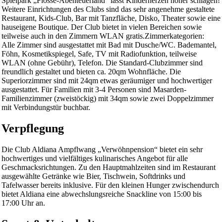
Spielpark „Flosse-Abenteuerland“ lässt Kinderherzen höher schlagen!
Weitere Einrichtungen des Clubs sind das sehr angenehme gestaltete
Restaurant, Kids-Club, Bar mit Tanzfläche, Disko, Theater sowie eine
hauseigene Boutique. Der Club bietet in vielen Bereichen sowie
teilweise auch in den Zimmern WLAN gratis.Zimmerkategorien:
Alle Zimmer sind ausgestattet mit Bad mit Dusche/WC. Bademantel,
Föhn, Kosmetikspiegel, Safe, TV mit Radiofunktion, teilweise
WLAN (ohne Gebühr), Telefon. Die Standard-Clubzimmer sind
freundlich gestaltet und bieten ca. 20qm Wohnfläche. Die
Superiorzimmer sind mit 24qm etwas geräumiger und hochwertiger
ausgestattet. Für Familien mit 3-4 Personen sind Masarden-
Familienzimmer (zweistöckig) mit 34qm sowie zwei Doppelzimmer
mit Verbindungstür buchbar.
Verpflegung
Die Club Aldiana Ampflwang „Verwöhnpension“ bietet ein sehr
hochwertiges und vielfältiges kulinarisches Angebot für alle
Geschmacksrichtungen. Zu den Hauptmahlzeiten sind im Restaurant
ausgewählte Getränke wie Bier, Tischwein, Softdrinks und
Tafelwasser bereits inklusive. Für den kleinen Hunger zwischendurch
bietet Aldiana eine abwechslungsreiche Snackline von 15:00 bis
17:00 Uhr an.