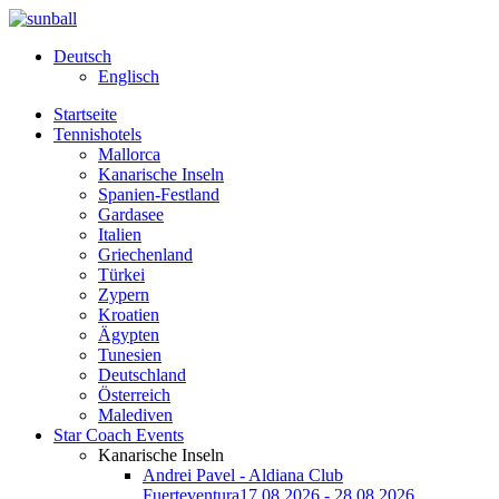
Deutsch
Englisch
Startseite
Tennishotels
Mallorca
Kanarische Inseln
Spanien-Festland
Gardasee
Italien
Griechenland
Türkei
Zypern
Kroatien
Ägypten
Tunesien
Deutschland
Österreich
Malediven
Star Coach Events
Kanarische Inseln
Andrei Pavel - Aldiana Club
Fuerteventura
17.08.2026 - 28.08.2026