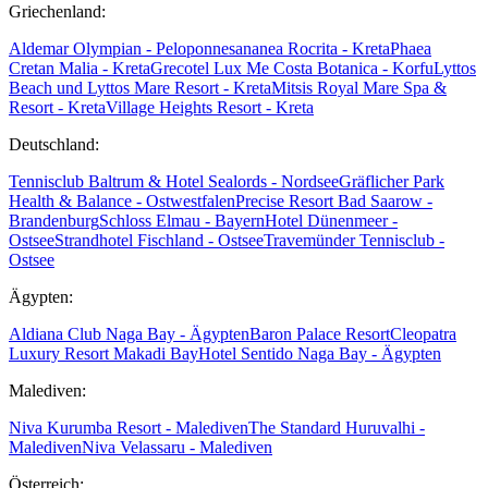
Griechenland:
Aldemar Olympian - Peloponnes
ananea Rocrita - Kreta
Phaea
Cretan Malia - Kreta
Grecotel Lux Me Costa Botanica - Korfu
Lyttos
Beach und Lyttos Mare Resort - Kreta
Mitsis Royal Mare Spa &
Resort - Kreta
Village Heights Resort - Kreta
Deutschland:
Tennisclub Baltrum & Hotel Sealords - Nordsee
Gräflicher Park
Health & Balance - Ostwestfalen
Precise Resort Bad Saarow -
Brandenburg
Schloss Elmau - Bayern
Hotel Dünenmeer -
Ostsee
Strandhotel Fischland - Ostsee
Travemünder Tennisclub -
Ostsee
Ägypten:
Aldiana Club Naga Bay - Ägypten
Baron Palace Resort
Cleopatra
Luxury Resort Makadi Bay
Hotel Sentido Naga Bay - Ägypten
Malediven:
Niva Kurumba Resort - Malediven
The Standard Huruvalhi -
Malediven
Niva Velassaru - Malediven
Österreich: