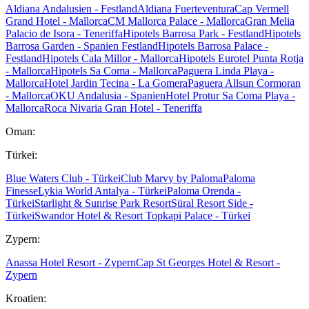
Aldiana Andalusien - Festland
Aldiana Fuerteventura
Cap Vermell
Grand Hotel - Mallorca
CM Mallorca Palace - Mallorca
Gran Melia
Palacio de Isora - Teneriffa
Hipotels Barrosa Park - Festland
Hipotels
Barrosa Garden - Spanien Festland
Hipotels Barrosa Palace -
Festland
Hipotels Cala Millor - Mallorca
Hipotels Eurotel Punta Rotja
- Mallorca
Hipotels Sa Coma - Mallorca
Paguera Linda Playa -
Mallorca
Hotel Jardin Tecina - La Gomera
Paguera Allsun Cormoran
- Mallorca
OKU Andalusia - Spanien
Hotel Protur Sa Coma Playa -
Mallorca
Roca Nivaria Gran Hotel - Teneriffa
Oman:
Türkei:
Blue Waters Club - Türkei
Club Marvy by Paloma
Paloma
Finesse
Lykia World Antalya - Türkei
Paloma Orenda -
Türkei
Starlight & Sunrise Park Resort
Süral Resort Side -
Türkei
Swandor Hotel & Resort Topkapi Palace - Türkei
Zypern:
Anassa Hotel Resort - Zypern
Cap St Georges Hotel & Resort -
Zypern
Kroatien: