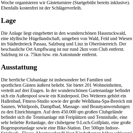
Woche organisieren wir Gästeturniere (Startgebühr bereits inklusive).
Ebenfalls kostenfrei ist der Schlägerverleih.
Lage
Die Anlage liegt eingebettet in den wunderschönen Hausruckwald,
eine idyllische Hügellandschaft, umgeben von Wald, Feld und Wiesen
im Städtedreieck Passau, Salzburg und Linz in Oberösterreich. Der
beschauliche Ort Ampflwang ist nur rund 2km vom Club entfernt.
Salzburg ist ca. 75km bzw. ein Autostunde entfernt.
Ausstattung
Die herrliche Clubanlage ist insbesondere bei Familien und
sportlichen Gästen äußerst beliebt. Sie bietet 201 Wohneinheiten,
verteilt auf drei Etagen. In der wunderschönen Gartenanlage befindet
sich ein Außenpool sowie ein Kinderpool. Des Weiteren gehört ein
Hallenbad, Fitness-Studio sowie der große Welldiana-Spa-Bereich mit
Saunen, Whirlpools, Dampfbad, Massage- und Beautyanwendungen
zu den Einrichtungen. Auf dem 450.000 qm großen Clubgelände
befindet sich die Tennisanlage mit Freiplätzen und Tennishalle, eine
sehr beliebte Reitanlage, der clubeigene 9-Loch-Golfplatz, eine große
Bogensportanlage sowie eine Bike-Station. Der 500qm Indoor-