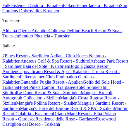
Falkensteiner Diadora - Kroatien
Falkensteiner Iadera - Kroatien
Sun
Gardens Dubrovnik - Kroatien
Tunesien:
Aldiana Djerba Atlantide
Calimera Delfino Beach Resort & Spa -
Tunesien
Sentido Phenicia - Tunesien
Italien:
7Pines Resort - Sardinien
Aldiana Club Rocca Nettuno -
Kalabrien
Andreus Golf & Spa Resort - Südtirol
Arbatax Park Resort
- Sardinien
Baia del Sole - Kalabrien
Bogo Egnazia Resort -
Apulien
Capovaticano Resort & Spa - Kalabrien
Tirreno Resort -
Sardinien
Falkensteiner Club Funimation Garden -
Kalabrien
Gattarella Puglia Resort - Apulien
Golfo del Sole Hotel -
Toskana
Hotel Pineta Campi - Gardasee
Hotel Sonnenalm -
Südtirol
Le Dune Resort & Spa - Sardinien
Mangia's Brucoli,
Autograph Collection - Sizilien
Mangia's Costa Ragusa Resort -
Sizilien
Mangia's Pollina Resort - Sizilien
Mangia's Sardinia Resort -
Sardinien
Mangia's Torre del Barone Resort & SPA - Sizilien
Maritim
Resort Calabria - Kalabrien
Ortano Mare Resort - Elba
Poiano
Resort - Gardasee
Residence delle Rose - Gardasee
Rosewood
Castiglion del Bosco - Toskana