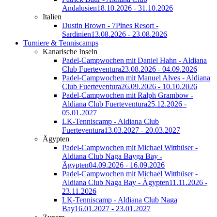
Andalusien
18.10.2026 - 31.10.2026
Italien
Dustin Brown - 7Pines Resort -
Sardinien
13.08.2026 - 23.08.2026
Turniere & Tenniscamps
Kanarische Inseln
Padel-Campwochen mit Daniel Hahn - Aldiana
Club Fuerteventura
23.08.2026 - 04.09.2026
Padel-Campwochen mit Manuel Alves - Aldiana
Club Fuerteventura
26.09.2026 - 10.10.2026
Padel-Campwochen mit Ralph Grambow -
Aldiana Club Fuerteventura
25.12.2026 -
05.01.2027
LK-Tenniscamp - Aldiana Club
Fuerteventura
13.03.2027 - 20.03.2027
Ägypten
Padel-Campwochen mit Michael Witthüser -
Aldiana Club Naga Bayga Bay -
Ägypten
04.09.2026 - 16.09.2026
Padel-Campwochen mit Michael Witthüser -
Aldiana Club Naga Bay - Ägypten
11.11.2026 -
23.11.2026
LK-Tenniscamp - Aldiana Club Naga
Bay
16.01.2027 - 23.01.2027