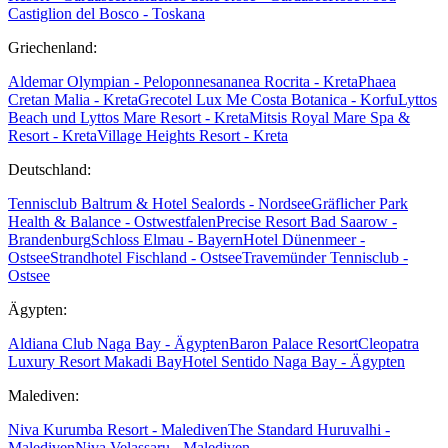
Castiglion del Bosco - Toskana
Griechenland:
Aldemar Olympian - Peloponnes
ananea Rocrita - Kreta
Phaea
Cretan Malia - Kreta
Grecotel Lux Me Costa Botanica - Korfu
Lyttos
Beach und Lyttos Mare Resort - Kreta
Mitsis Royal Mare Spa &
Resort - Kreta
Village Heights Resort - Kreta
Deutschland:
Tennisclub Baltrum & Hotel Sealords - Nordsee
Gräflicher Park
Health & Balance - Ostwestfalen
Precise Resort Bad Saarow -
Brandenburg
Schloss Elmau - Bayern
Hotel Dünenmeer -
Ostsee
Strandhotel Fischland - Ostsee
Travemünder Tennisclub -
Ostsee
Ägypten:
Aldiana Club Naga Bay - Ägypten
Baron Palace Resort
Cleopatra
Luxury Resort Makadi Bay
Hotel Sentido Naga Bay - Ägypten
Malediven:
Niva Kurumba Resort - Malediven
The Standard Huruvalhi -
Malediven
Niva Velassaru - Malediven