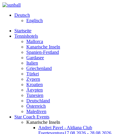
Deutsch
Englisch
Startseite
Tennishotels
Mallorca
Kanarische Inseln
Spanien-Festland
Gardasee
Italien
Griechenland
Türkei
Zypern
Kroatien
Ägypten
Tunesien
Deutschland
Österreich
Malediven
Star Coach Events
Kanarische Inseln
Andrei Pavel - Aldiana Club
Fuerteventura
17.08.2026 - 28.08.2026