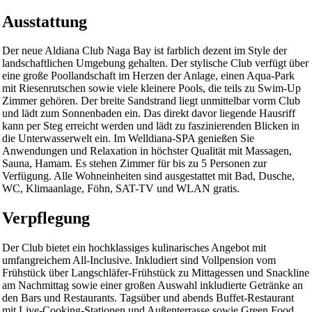
Ausstattung
Der neue Aldiana Club Naga Bay ist farblich dezent im Style der
landschaftlichen Umgebung gehalten. Der stylische Club verfügt über
eine große Poollandschaft im Herzen der Anlage, einen Aqua-Park
mit Riesenrutschen sowie viele kleinere Pools, die teils zu Swim-Up
Zimmer gehören. Der breite Sandstrand liegt unmittelbar vorm Club
und lädt zum Sonnenbaden ein. Das direkt davor liegende Hausriff
kann per Steg erreicht werden und lädt zu faszinierenden Blicken in
die Unterwasserwelt ein. Im Welldiana-SPA genießen Sie
Anwendungen und Relaxation in höchster Qualität mit Massagen,
Sauna, Hamam. Es stehen Zimmer für bis zu 5 Personen zur
Verfügung. Alle Wohneinheiten sind ausgestattet mit Bad, Dusche,
WC, Klimaanlage, Föhn, SAT-TV und WLAN gratis.
Verpflegung
Der Club bietet ein hochklassiges kulinarisches Angebot mit
umfangreichem All-Inclusive. Inkludiert sind Vollpension vom
Frühstück über Langschläfer-Frühstück zu Mittagessen und Snackline
am Nachmittag sowie einer großen Auswahl inkludierte Getränke an
den Bars und Restaurants. Tagsüber und abends Buffet-Restaurant
mit Live-Cooking-Stationen und Außenterrasse sowie Green Food