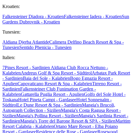
Kroatien:
Falkensteiner Diadora - Kroatien
Falkensteiner Iadera - Kroatien
Sun
Gardens Dubrovnik - Kroatien
Tunesien:
Aldiana Djerba Atlantide
Calimera Delfino Beach Resort & Spa -
Tunesien
Sentido Phenicia - Tunesien
Italien:
7Pines Resort - Sardinien
Aldiana Club Rocca Nettuno -
Kalabrien
Andreus Golf & Spa Resort - Südtirol
Arbatax Park Resort
- Sardinien
Baia del Sole - Kalabrien
Bogo Egnazia Resort -
Apulien
Capovaticano Resort & Spa - Kalabrien
Tirreno Resort -
Sardinien
Falkensteiner Club Funimation Garden -
Kalabrien
Gattarella Puglia Resort - Apulien
Golfo del Sole Hotel -
Toskana
Hotel Pineta Campi - Gardasee
Hotel Sonnenalm -
Südtirol
Le Dune Resort & Spa - Sardinien
Mangia's Brucoli,
Autograph Collection - Sizilien
Mangia's Costa Ragusa Resort -
Sizilien
Mangia's Pollina Resort - Sizilien
Mangia's Sardinia Resort -
Sardinien
Mangia's Torre del Barone Resort & SPA - Sizilien
Maritim
Resort Calabria - Kalabrien
Ortano Mare Resort - Elba
Poiano
Resort - Gardasee
Residence delle Rose - Gardasee
Rosewood