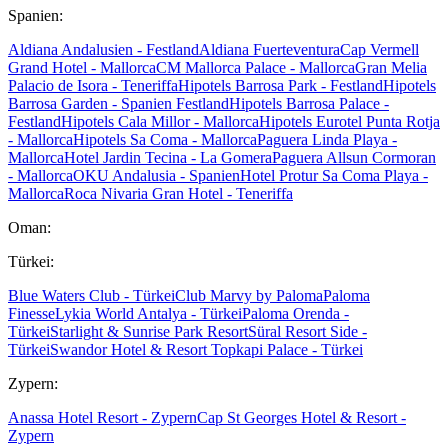
Spanien:
Aldiana Andalusien - Festland
Aldiana Fuerteventura
Cap Vermell
Grand Hotel - Mallorca
CM Mallorca Palace - Mallorca
Gran Melia
Palacio de Isora - Teneriffa
Hipotels Barrosa Park - Festland
Hipotels
Barrosa Garden - Spanien Festland
Hipotels Barrosa Palace -
Festland
Hipotels Cala Millor - Mallorca
Hipotels Eurotel Punta Rotja
- Mallorca
Hipotels Sa Coma - Mallorca
Paguera Linda Playa -
Mallorca
Hotel Jardin Tecina - La Gomera
Paguera Allsun Cormoran
- Mallorca
OKU Andalusia - Spanien
Hotel Protur Sa Coma Playa -
Mallorca
Roca Nivaria Gran Hotel - Teneriffa
Oman:
Türkei:
Blue Waters Club - Türkei
Club Marvy by Paloma
Paloma
Finesse
Lykia World Antalya - Türkei
Paloma Orenda -
Türkei
Starlight & Sunrise Park Resort
Süral Resort Side -
Türkei
Swandor Hotel & Resort Topkapi Palace - Türkei
Zypern:
Anassa Hotel Resort - Zypern
Cap St Georges Hotel & Resort -
Zypern