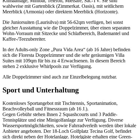
Klimaanlage, Minibar, Telefon, Mietsafe, Sat.-TV. Sie sind
wahlweise mit Gartenblick (Zimmerkat. Oasis), mit seitlichem
Meerblick (Armonia) oder direktem Meerblick (Horizonte).
Die Juniorsuiten (Laurisilva) mit 56-62qm verfügen, bei sonst
gleicher Ausstattung wie die Doppelzimmer, über einen separaten
Wohn-Vorraum mit Sitzecke und Schlafbereich, Bademantel und
Kaffee-/Teezubereiter.
In der Adults-only Zone „Pura Vida Area“ (ab 16 Jahre) befinden
sich die Floresta Doppelzimmer und die sehr geräumigen Villa
Suites mit 109qm für bis zu 4 Erwachsenen. In diesem Bereich
stehen 2 exklusive Whirlpools zur Verfügung.
Alle Doppelzimmer sind auch zur Einzelbelegung nutzbar.
Sport und Unterhaltung
Kostenloses Sportangebot mit Tischtennis, Sportanimation,
Beachvolleyball und Fitnessraum (ab 16 J.).
Gegen Gebühr stehen Ihnen 2 Squashcourts und 3 Paddle-
Tennisplätze und eine Minigolfanlage zur Verfügung. Diverse
Wassersportmöglichkeiten, sowie Fahrradverleih werden über lokale
Anbieter angeboten. Der 18-Loch Golfplatz Tecina Golf, befindet
sich direkt neben der Hotelanlage. Hotelgäste erhalten eine Green-