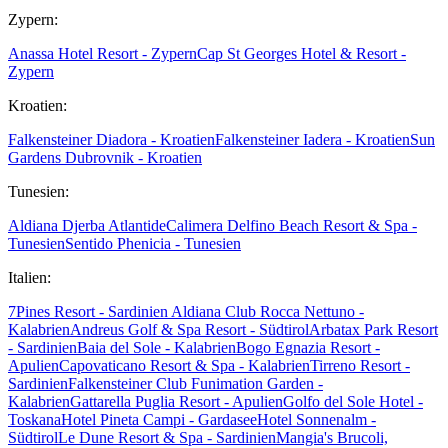
Zypern:
Anassa Hotel Resort - Zypern
Cap St Georges Hotel & Resort -
Zypern
Kroatien:
Falkensteiner Diadora - Kroatien
Falkensteiner Iadera - Kroatien
Sun
Gardens Dubrovnik - Kroatien
Tunesien:
Aldiana Djerba Atlantide
Calimera Delfino Beach Resort & Spa -
Tunesien
Sentido Phenicia - Tunesien
Italien:
7Pines Resort - Sardinien
Aldiana Club Rocca Nettuno -
Kalabrien
Andreus Golf & Spa Resort - Südtirol
Arbatax Park Resort
- Sardinien
Baia del Sole - Kalabrien
Bogo Egnazia Resort -
Apulien
Capovaticano Resort & Spa - Kalabrien
Tirreno Resort -
Sardinien
Falkensteiner Club Funimation Garden -
Kalabrien
Gattarella Puglia Resort - Apulien
Golfo del Sole Hotel -
Toskana
Hotel Pineta Campi - Gardasee
Hotel Sonnenalm -
Südtirol
Le Dune Resort & Spa - Sardinien
Mangia's Brucoli,