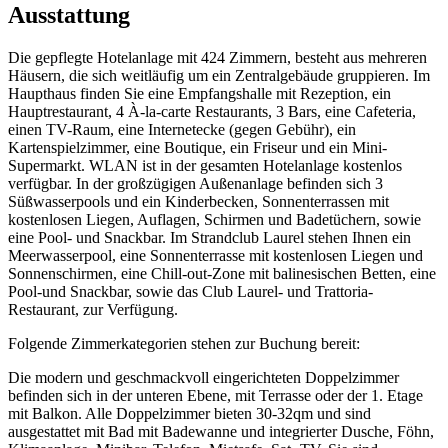
Ausstattung
Die gepflegte Hotelanlage mit 424 Zimmern, besteht aus mehreren
Häusern, die sich weitläufig um ein Zentralgebäude gruppieren. Im
Haupthaus finden Sie eine Empfangshalle mit Rezeption, ein
Hauptrestaurant, 4 À-la-carte Restaurants, 3 Bars, eine Cafeteria,
einen TV-Raum, eine Internetecke (gegen Gebühr), ein
Kartenspielzimmer, eine Boutique, ein Friseur und ein Mini-
Supermarkt. WLAN ist in der gesamten Hotelanlage kostenlos
verfügbar. In der großzügigen Außenanlage befinden sich 3
Süßwasserpools und ein Kinderbecken, Sonnenterrassen mit
kostenlosen Liegen, Auflagen, Schirmen und Badetüchern, sowie
eine Pool- und Snackbar. Im Strandclub Laurel stehen Ihnen ein
Meerwasserpool, eine Sonnenterrasse mit kostenlosen Liegen und
Sonnenschirmen, eine Chill-out-Zone mit balinesischen Betten, eine
Pool-und Snackbar, sowie das Club Laurel- und Trattoria-
Restaurant, zur Verfügung.
Folgende Zimmerkategorien stehen zur Buchung bereit:
Die modern und geschmackvoll eingerichteten Doppelzimmer
befinden sich in der unteren Ebene, mit Terrasse oder der 1. Etage
mit Balkon. Alle Doppelzimmer bieten 30-32qm und sind
ausgestattet mit Bad mit Badewanne und integrierter Dusche, Föhn,