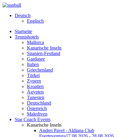
Deutsch
Englisch
Startseite
Tennishotels
Mallorca
Kanarische Inseln
Spanien-Festland
Gardasee
Italien
Griechenland
Türkei
Zypern
Kroatien
Ägypten
Tunesien
Deutschland
Österreich
Malediven
Star Coach Events
Kanarische Inseln
Andrei Pavel - Aldiana Club
Fuerteventura
17.08.2026 - 28.08.2026