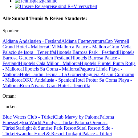
Alle Sunball Tennis & Reisen Standorte:
Spanien:
Aldiana Andalusien - Festland
Aldiana Fuerteventura
Cap Vermell
Grand Hotel - Mallorca
CM Mallorca Palace - Mallorca
Gran Melia
Palacio de Isora - Teneriffa
Hipotels Barrosa Park - Festland
Hipotels
Barrosa Garden - Spanien Festland
Hipotels Barrosa Palace -
Festland
Hipotels Cala Millor - Mallorca
Hipotels Eurotel Punta Rotja
- Mallorca
Hipotels Sa Coma - Mallorca
Paguera Linda Playa -
Mallorca
Hotel Jardin Tecina - La Gomera
Paguera Allsun Cormoran
- Mallorca
OKU Andalusia - Spanien
Hotel Protur Sa Coma Playa -
Mallorca
Roca Nivaria Gran Hotel - Teneriffa
Oman:
Türkei:
Blue Waters Club - Türkei
Club Marvy by Paloma
Paloma
Finesse
Lykia World Antalya - Türkei
Paloma Orenda -
Türkei
Starlight & Sunrise Park Resort
Süral Resort Side -
Türkei
Swandor Hotel & Resort Topkapi Palace - Türkei