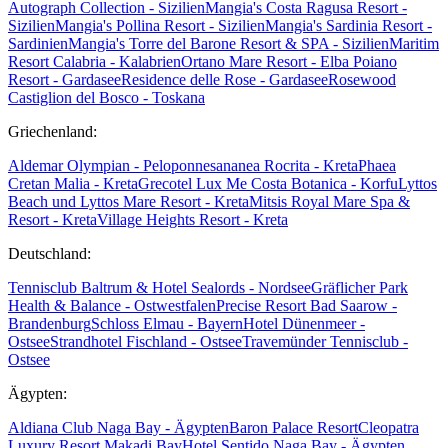
Autograph Collection - Sizilien
Mangia's Costa Ragusa Resort -
Sizilien
Mangia's Pollina Resort - Sizilien
Mangia's Sardinia Resort -
Sardinien
Mangia's Torre del Barone Resort & SPA - Sizilien
Maritim
Resort Calabria - Kalabrien
Ortano Mare Resort - Elba
Poiano
Resort - Gardasee
Residence delle Rose - Gardasee
Rosewood
Castiglion del Bosco - Toskana
Griechenland:
Aldemar Olympian - Peloponnes
ananea Rocrita - Kreta
Phaea
Cretan Malia - Kreta
Grecotel Lux Me Costa Botanica - Korfu
Lyttos
Beach und Lyttos Mare Resort - Kreta
Mitsis Royal Mare Spa &
Resort - Kreta
Village Heights Resort - Kreta
Deutschland:
Tennisclub Baltrum & Hotel Sealords - Nordsee
Gräflicher Park
Health & Balance - Ostwestfalen
Precise Resort Bad Saarow -
Brandenburg
Schloss Elmau - Bayern
Hotel Dünenmeer -
Ostsee
Strandhotel Fischland - Ostsee
Travemünder Tennisclub -
Ostsee
Ägypten:
Aldiana Club Naga Bay - Ägypten
Baron Palace Resort
Cleopatra
Luxury Resort Makadi Bay
Hotel Sentido Naga Bay - Ägypten