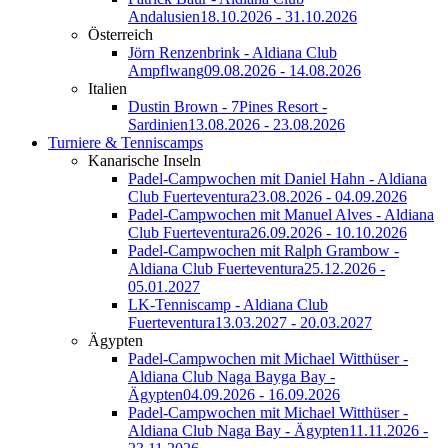
Andalusien
18.10.2026 - 31.10.2026
Österreich
Jörn Renzenbrink - Aldiana Club
Ampflwang
09.08.2026 - 14.08.2026
Italien
Dustin Brown - 7Pines Resort -
Sardinien
13.08.2026 - 23.08.2026
Turniere & Tenniscamps
Kanarische Inseln
Padel-Campwochen mit Daniel Hahn - Aldiana
Club Fuerteventura
23.08.2026 - 04.09.2026
Padel-Campwochen mit Manuel Alves - Aldiana
Club Fuerteventura
26.09.2026 - 10.10.2026
Padel-Campwochen mit Ralph Grambow -
Aldiana Club Fuerteventura
25.12.2026 -
05.01.2027
LK-Tenniscamp - Aldiana Club
Fuerteventura
13.03.2027 - 20.03.2027
Ägypten
Padel-Campwochen mit Michael Witthüser -
Aldiana Club Naga Bayga Bay -
Ägypten
04.09.2026 - 16.09.2026
Padel-Campwochen mit Michael Witthüser -
Aldiana Club Naga Bay - Ägypten
11.11.2026 -