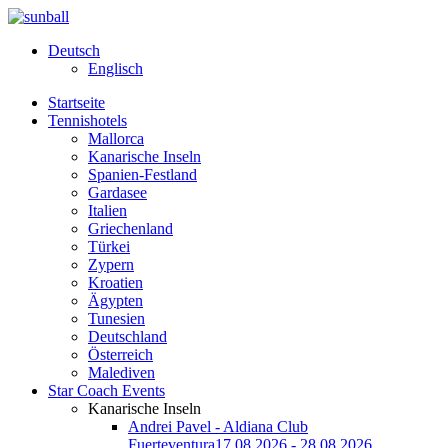
Deutsch
Englisch
Startseite
Tennishotels
Mallorca
Kanarische Inseln
Spanien-Festland
Gardasee
Italien
Griechenland
Türkei
Zypern
Kroatien
Ägypten
Tunesien
Deutschland
Österreich
Malediven
Star Coach Events
Kanarische Inseln
Andrei Pavel - Aldiana Club
Fuerteventura
17.08.2026 - 28.08.2026