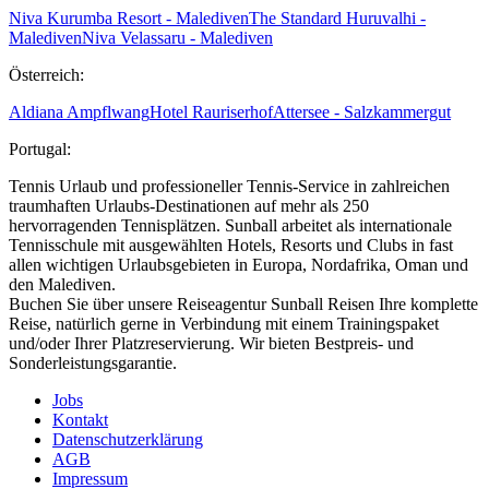
Niva Kurumba Resort - Malediven
The Standard Huruvalhi -
Malediven
Niva Velassaru - Malediven
Österreich:
Aldiana Ampflwang
Hotel Rauriserhof
Attersee - Salzkammergut
Portugal:
Tennis Urlaub und professioneller Tennis-Service in zahlreichen
traumhaften Urlaubs-Destinationen auf mehr als 250
hervorragenden Tennisplätzen. Sunball arbeitet als internationale
Tennisschule mit ausgewählten Hotels, Resorts und Clubs in fast
allen wichtigen Urlaubsgebieten in Europa, Nordafrika, Oman und
den Malediven.
Buchen Sie über unsere Reiseagentur Sunball Reisen Ihre komplette
Reise, natürlich gerne in Verbindung mit einem Trainingspaket
und/oder Ihrer Platzreservierung. Wir bieten Bestpreis- und
Sonderleistungsgarantie.
Jobs
Kontakt
Datenschutzerklärung
AGB
Impressum