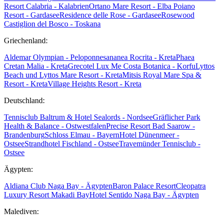
Resort Calabria - Kalabrien
Ortano Mare Resort - Elba
Poiano
Resort - Gardasee
Residence delle Rose - Gardasee
Rosewood
Castiglion del Bosco - Toskana
Griechenland:
Aldemar Olympian - Peloponnes
ananea Rocrita - Kreta
Phaea
Cretan Malia - Kreta
Grecotel Lux Me Costa Botanica - Korfu
Lyttos
Beach und Lyttos Mare Resort - Kreta
Mitsis Royal Mare Spa &
Resort - Kreta
Village Heights Resort - Kreta
Deutschland:
Tennisclub Baltrum & Hotel Sealords - Nordsee
Gräflicher Park
Health & Balance - Ostwestfalen
Precise Resort Bad Saarow -
Brandenburg
Schloss Elmau - Bayern
Hotel Dünenmeer -
Ostsee
Strandhotel Fischland - Ostsee
Travemünder Tennisclub -
Ostsee
Ägypten:
Aldiana Club Naga Bay - Ägypten
Baron Palace Resort
Cleopatra
Luxury Resort Makadi Bay
Hotel Sentido Naga Bay - Ägypten
Malediven: