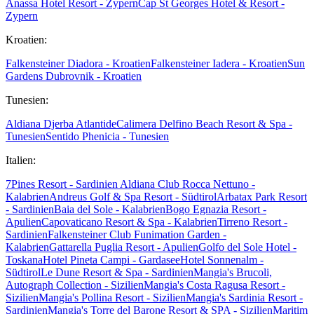
Anassa Hotel Resort - Zypern
Cap St Georges Hotel & Resort -
Zypern
Kroatien:
Falkensteiner Diadora - Kroatien
Falkensteiner Iadera - Kroatien
Sun
Gardens Dubrovnik - Kroatien
Tunesien:
Aldiana Djerba Atlantide
Calimera Delfino Beach Resort & Spa -
Tunesien
Sentido Phenicia - Tunesien
Italien:
7Pines Resort - Sardinien
Aldiana Club Rocca Nettuno -
Kalabrien
Andreus Golf & Spa Resort - Südtirol
Arbatax Park Resort
- Sardinien
Baia del Sole - Kalabrien
Bogo Egnazia Resort -
Apulien
Capovaticano Resort & Spa - Kalabrien
Tirreno Resort -
Sardinien
Falkensteiner Club Funimation Garden -
Kalabrien
Gattarella Puglia Resort - Apulien
Golfo del Sole Hotel -
Toskana
Hotel Pineta Campi - Gardasee
Hotel Sonnenalm -
Südtirol
Le Dune Resort & Spa - Sardinien
Mangia's Brucoli,
Autograph Collection - Sizilien
Mangia's Costa Ragusa Resort -
Sizilien
Mangia's Pollina Resort - Sizilien
Mangia's Sardinia Resort -
Sardinien
Mangia's Torre del Barone Resort & SPA - Sizilien
Maritim