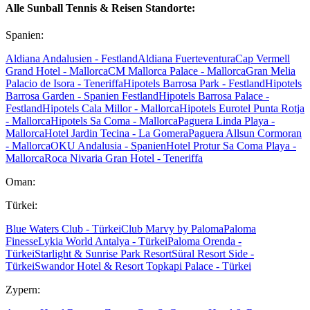
Alle Sunball Tennis & Reisen Standorte:
Spanien:
Aldiana Andalusien - Festland
Aldiana Fuerteventura
Cap Vermell
Grand Hotel - Mallorca
CM Mallorca Palace - Mallorca
Gran Melia
Palacio de Isora - Teneriffa
Hipotels Barrosa Park - Festland
Hipotels
Barrosa Garden - Spanien Festland
Hipotels Barrosa Palace -
Festland
Hipotels Cala Millor - Mallorca
Hipotels Eurotel Punta Rotja
- Mallorca
Hipotels Sa Coma - Mallorca
Paguera Linda Playa -
Mallorca
Hotel Jardin Tecina - La Gomera
Paguera Allsun Cormoran
- Mallorca
OKU Andalusia - Spanien
Hotel Protur Sa Coma Playa -
Mallorca
Roca Nivaria Gran Hotel - Teneriffa
Oman:
Türkei:
Blue Waters Club - Türkei
Club Marvy by Paloma
Paloma
Finesse
Lykia World Antalya - Türkei
Paloma Orenda -
Türkei
Starlight & Sunrise Park Resort
Süral Resort Side -
Türkei
Swandor Hotel & Resort Topkapi Palace - Türkei
Zypern: