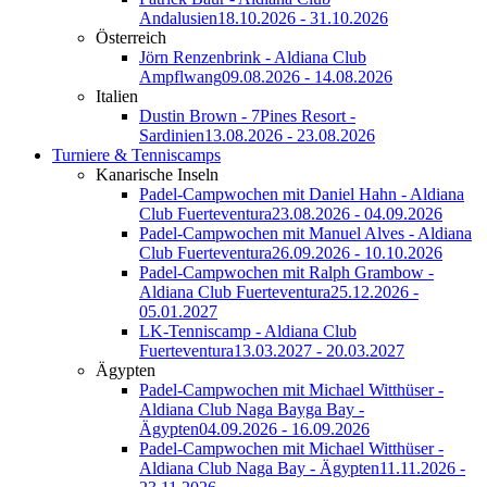
Andalusien
18.10.2026 - 31.10.2026
Österreich
Jörn Renzenbrink - Aldiana Club
Ampflwang
09.08.2026 - 14.08.2026
Italien
Dustin Brown - 7Pines Resort -
Sardinien
13.08.2026 - 23.08.2026
Turniere & Tenniscamps
Kanarische Inseln
Padel-Campwochen mit Daniel Hahn - Aldiana
Club Fuerteventura
23.08.2026 - 04.09.2026
Padel-Campwochen mit Manuel Alves - Aldiana
Club Fuerteventura
26.09.2026 - 10.10.2026
Padel-Campwochen mit Ralph Grambow -
Aldiana Club Fuerteventura
25.12.2026 -
05.01.2027
LK-Tenniscamp - Aldiana Club
Fuerteventura
13.03.2027 - 20.03.2027
Ägypten
Padel-Campwochen mit Michael Witthüser -
Aldiana Club Naga Bayga Bay -
Ägypten
04.09.2026 - 16.09.2026
Padel-Campwochen mit Michael Witthüser -
Aldiana Club Naga Bay - Ägypten
11.11.2026 -