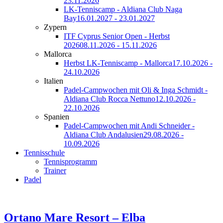
23.11.2026
LK-Tenniscamp - Aldiana Club Naga
Bay
16.01.2027 - 23.01.2027
Zypern
ITF Cyprus Senior Open - Herbst
2026
08.11.2026 - 15.11.2026
Mallorca
Herbst LK-Tenniscamp - Mallorca
17.10.2026 -
24.10.2026
Italien
Padel-Campwochen mit Oli & Inga Schmidt -
Aldiana Club Rocca Nettuno
12.10.2026 -
22.10.2026
Spanien
Padel-Campwochen mit Andi Schneider -
Aldiana Club Andalusien
29.08.2026 -
10.09.2026
Tennisschule
Tennisprogramm
Trainer
Padel
Ortano Mare Resort – Elba