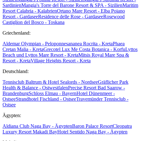
Sardinien
Mangia's Torre del Barone Resort & SPA - Sizilien
Maritim
Resort Calabria - Kalabrien
Ortano Mare Resort - Elba
Poiano
Resort - Gardasee
Residence delle Rose - Gardasee
Rosewood
Castiglion del Bosco - Toskana
Griechenland:
Aldemar Olympian - Peloponnes
ananea Rocrita - Kreta
Phaea
Cretan Malia - Kreta
Grecotel Lux Me Costa Botanica - Korfu
Lyttos
Beach und Lyttos Mare Resort - Kreta
Mitsis Royal Mare Spa &
Resort - Kreta
Village Heights Resort - Kreta
Deutschland:
Tennisclub Baltrum & Hotel Sealords - Nordsee
Gräflicher Park
Health & Balance - Ostwestfalen
Precise Resort Bad Saarow -
Brandenburg
Schloss Elmau - Bayern
Hotel Dünenmeer -
Ostsee
Strandhotel Fischland - Ostsee
Travemünder Tennisclub -
Ostsee
Ägypten:
Aldiana Club Naga Bay - Ägypten
Baron Palace Resort
Cleopatra
Luxury Resort Makadi Bay
Hotel Sentido Naga Bay - Ägypten