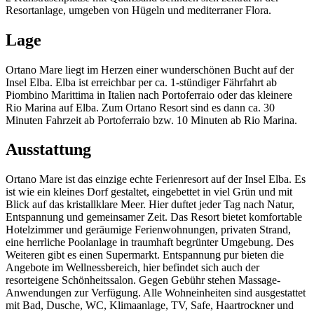
Resortanlage, umgeben von Hügeln und mediterraner Flora.
Lage
Ortano Mare liegt im Herzen einer wunderschönen Bucht auf der
Insel Elba. Elba ist erreichbar per ca. 1-stündiger Fährfahrt ab
Piombino Marittima in Italien nach Portoferraio oder das kleinere
Rio Marina auf Elba. Zum Ortano Resort sind es dann ca. 30
Minuten Fahrzeit ab Portoferraio bzw. 10 Minuten ab Rio Marina.
Ausstattung
Ortano Mare ist das einzige echte Ferienresort auf der Insel Elba. Es
ist wie ein kleines Dorf gestaltet, eingebettet in viel Grün und mit
Blick auf das kristallklare Meer. Hier duftet jeder Tag nach Natur,
Entspannung und gemeinsamer Zeit. Das Resort bietet komfortable
Hotelzimmer und geräumige Ferienwohnungen, privaten Strand,
eine herrliche Poolanlage in traumhaft begrünter Umgebung. Des
Weiteren gibt es einen Supermarkt. Entspannung pur bieten die
Angebote im Wellnessbereich, hier befindet sich auch der
resorteigene Schönheitssalon. Gegen Gebühr stehen Massage-
Anwendungen zur Verfügung. Alle Wohneinheiten sind ausgestattet
mit Bad, Dusche, WC, Klimaanlage, TV, Safe, Haartrockner und