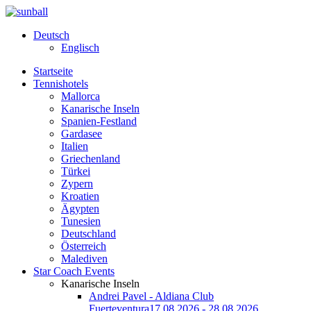
Deutsch
Englisch
Startseite
Tennishotels
Mallorca
Kanarische Inseln
Spanien-Festland
Gardasee
Italien
Griechenland
Türkei
Zypern
Kroatien
Ägypten
Tunesien
Deutschland
Österreich
Malediven
Star Coach Events
Kanarische Inseln
Andrei Pavel - Aldiana Club
Fuerteventura
17.08.2026 - 28.08.2026