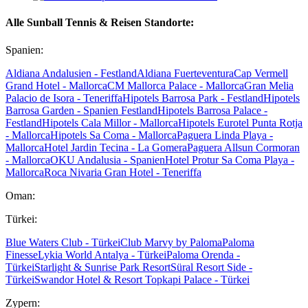
Alle Sunball Tennis & Reisen Standorte:
Spanien:
Aldiana Andalusien - Festland
Aldiana Fuerteventura
Cap Vermell
Grand Hotel - Mallorca
CM Mallorca Palace - Mallorca
Gran Melia
Palacio de Isora - Teneriffa
Hipotels Barrosa Park - Festland
Hipotels
Barrosa Garden - Spanien Festland
Hipotels Barrosa Palace -
Festland
Hipotels Cala Millor - Mallorca
Hipotels Eurotel Punta Rotja
- Mallorca
Hipotels Sa Coma - Mallorca
Paguera Linda Playa -
Mallorca
Hotel Jardin Tecina - La Gomera
Paguera Allsun Cormoran
- Mallorca
OKU Andalusia - Spanien
Hotel Protur Sa Coma Playa -
Mallorca
Roca Nivaria Gran Hotel - Teneriffa
Oman:
Türkei:
Blue Waters Club - Türkei
Club Marvy by Paloma
Paloma
Finesse
Lykia World Antalya - Türkei
Paloma Orenda -
Türkei
Starlight & Sunrise Park Resort
Süral Resort Side -
Türkei
Swandor Hotel & Resort Topkapi Palace - Türkei
Zypern: