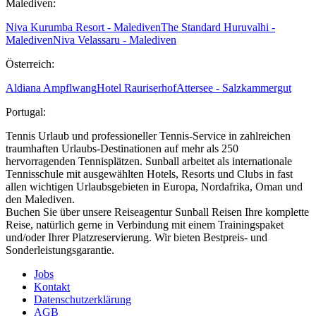
Malediven:
Niva Kurumba Resort - Malediven
The Standard Huruvalhi -
Malediven
Niva Velassaru - Malediven
Österreich:
Aldiana Ampflwang
Hotel Rauriserhof
Attersee - Salzkammergut
Portugal:
Tennis Urlaub und professioneller Tennis-Service in zahlreichen
traumhaften Urlaubs-Destinationen auf mehr als 250
hervorragenden Tennisplätzen. Sunball arbeitet als internationale
Tennisschule mit ausgewählten Hotels, Resorts und Clubs in fast
allen wichtigen Urlaubsgebieten in Europa, Nordafrika, Oman und
den Malediven.
Buchen Sie über unsere Reiseagentur Sunball Reisen Ihre komplette
Reise, natürlich gerne in Verbindung mit einem Trainingspaket
und/oder Ihrer Platzreservierung. Wir bieten Bestpreis- und
Sonderleistungsgarantie.
Jobs
Kontakt
Datenschutzerklärung
AGB