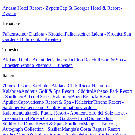
Anassa Hotel Resort - Zypern
Cap St Georges Hotel & Resort -
Zypern
Kroatien:
Falkensteiner Diadora - Kroatien
Falkensteiner Iadera - Kroatien
Sun
Gardens Dubrovnik - Kroatien
Tunesien:
Aldiana Djerba Atlantide
Calimera Delfino Beach Resort & Spa -
Tunesien
Sentido Phenicia - Tunesien
Italien:
7Pines Resort - Sardinien
Aldiana Club Rocca Nettuno -
Kalabrien
Andreus Golf & Spa Resort - Südtirol
Arbatax Park Resort
- Sardinien
Baia del Sole - Kalabrien
Bogo Egnazia Resort -
Apulien
Capovaticano Resort & Spa - Kalabrien
Tirreno Resort -
Sardinien
Falkensteiner Club Funimation Garden -
Kalabrien
Gattarella Puglia Resort - Apulien
Golfo del Sole Hotel -
Toskana
Hotel Pineta Campi - Gardasee
Hotel Sonnenalm -
Südtirol
Le Dune Resort & Spa - Sardinien
Mangia's Brucoli,
Autograph Collection - Sizilien
Mangia's Costa Ragusa Resort -
Sizilien
Mangia's Pollina Resort - Sizilien
Mangia's Sardinia Resort -