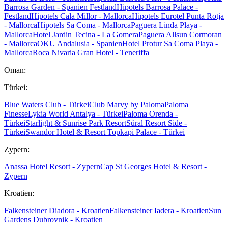
Barrosa Garden - Spanien Festland
Hipotels Barrosa Palace -
Festland
Hipotels Cala Millor - Mallorca
Hipotels Eurotel Punta Rotja
- Mallorca
Hipotels Sa Coma - Mallorca
Paguera Linda Playa -
Mallorca
Hotel Jardin Tecina - La Gomera
Paguera Allsun Cormoran
- Mallorca
OKU Andalusia - Spanien
Hotel Protur Sa Coma Playa -
Mallorca
Roca Nivaria Gran Hotel - Teneriffa
Oman:
Türkei:
Blue Waters Club - Türkei
Club Marvy by Paloma
Paloma
Finesse
Lykia World Antalya - Türkei
Paloma Orenda -
Türkei
Starlight & Sunrise Park Resort
Süral Resort Side -
Türkei
Swandor Hotel & Resort Topkapi Palace - Türkei
Zypern:
Anassa Hotel Resort - Zypern
Cap St Georges Hotel & Resort -
Zypern
Kroatien:
Falkensteiner Diadora - Kroatien
Falkensteiner Iadera - Kroatien
Sun
Gardens Dubrovnik - Kroatien