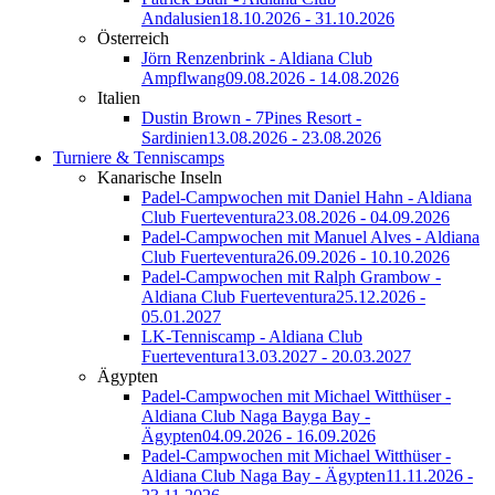
Andalusien
18.10.2026 - 31.10.2026
Österreich
Jörn Renzenbrink - Aldiana Club
Ampflwang
09.08.2026 - 14.08.2026
Italien
Dustin Brown - 7Pines Resort -
Sardinien
13.08.2026 - 23.08.2026
Turniere & Tenniscamps
Kanarische Inseln
Padel-Campwochen mit Daniel Hahn - Aldiana
Club Fuerteventura
23.08.2026 - 04.09.2026
Padel-Campwochen mit Manuel Alves - Aldiana
Club Fuerteventura
26.09.2026 - 10.10.2026
Padel-Campwochen mit Ralph Grambow -
Aldiana Club Fuerteventura
25.12.2026 -
05.01.2027
LK-Tenniscamp - Aldiana Club
Fuerteventura
13.03.2027 - 20.03.2027
Ägypten
Padel-Campwochen mit Michael Witthüser -
Aldiana Club Naga Bayga Bay -
Ägypten
04.09.2026 - 16.09.2026
Padel-Campwochen mit Michael Witthüser -
Aldiana Club Naga Bay - Ägypten
11.11.2026 -