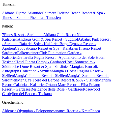
Tunesien:
Aldiana Djerba Atlantide
Calimera Delfino Beach Resort & Spa -
Tunesien
Sentido Phenicia - Tunesien
Italien:
7Pines Resort - Sardinien
Aldiana Club Rocca Nettuno -
Kalabrien
Andreus Golf & Spa Resort - Südtirol
Arbatax Park Resort
- Sardinien
Baia del Sole - Kalabrien
Bogo Egnazia Resort -
Apulien
Capovaticano Resort & Spa - Kalabrien
Tirreno Resort -
Sardinien
Falkensteiner Club Funimation Garden -
Kalabrien
Gattarella Puglia Resort - Apulien
Golfo del Sole Hotel -
Toskana
Hotel Pineta Campi - Gardasee
Hotel Sonnenalm -
Südtirol
Le Dune Resort & Spa - Sardinien
Mangia's Brucoli,
Autograph Collection - Sizilien
Mangia's Costa Ragusa Resort -
Sizilien
Mangia's Pollina Resort - Sizilien
Mangia's Sardinia Resort -
Sardinien
Mangia's Torre del Barone Resort & SPA - Sizilien
Maritim
Resort Calabria - Kalabrien
Ortano Mare Resort - Elba
Poiano
Resort - Gardasee
Residence delle Rose - Gardasee
Rosewood
Castiglion del Bosco - Toskana
Griechenland:
Aldemar Olympian - Peloponnes
ananea Rocrita - Kreta
Phaea