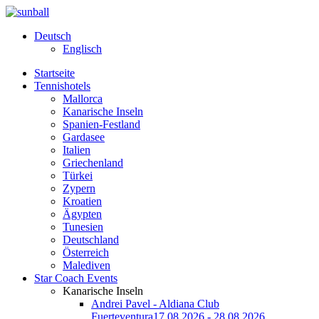
Deutsch
Englisch
Startseite
Tennishotels
Mallorca
Kanarische Inseln
Spanien-Festland
Gardasee
Italien
Griechenland
Türkei
Zypern
Kroatien
Ägypten
Tunesien
Deutschland
Österreich
Malediven
Star Coach Events
Kanarische Inseln
Andrei Pavel - Aldiana Club
Fuerteventura
17.08.2026 - 28.08.2026