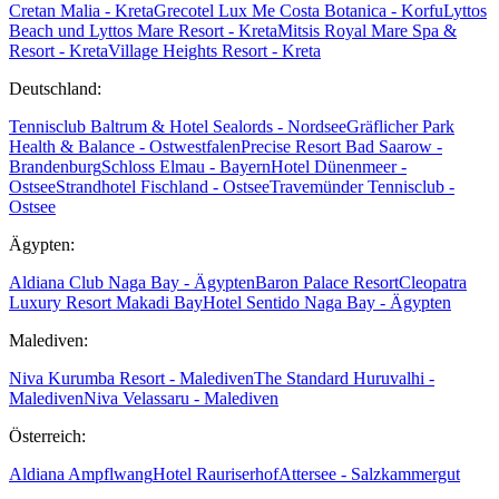
Cretan Malia - Kreta
Grecotel Lux Me Costa Botanica - Korfu
Lyttos
Beach und Lyttos Mare Resort - Kreta
Mitsis Royal Mare Spa &
Resort - Kreta
Village Heights Resort - Kreta
Deutschland:
Tennisclub Baltrum & Hotel Sealords - Nordsee
Gräflicher Park
Health & Balance - Ostwestfalen
Precise Resort Bad Saarow -
Brandenburg
Schloss Elmau - Bayern
Hotel Dünenmeer -
Ostsee
Strandhotel Fischland - Ostsee
Travemünder Tennisclub -
Ostsee
Ägypten:
Aldiana Club Naga Bay - Ägypten
Baron Palace Resort
Cleopatra
Luxury Resort Makadi Bay
Hotel Sentido Naga Bay - Ägypten
Malediven:
Niva Kurumba Resort - Malediven
The Standard Huruvalhi -
Malediven
Niva Velassaru - Malediven
Österreich:
Aldiana Ampflwang
Hotel Rauriserhof
Attersee - Salzkammergut