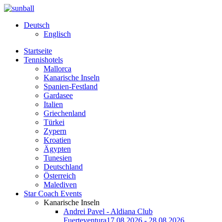
Deutsch
Englisch
Startseite
Tennishotels
Mallorca
Kanarische Inseln
Spanien-Festland
Gardasee
Italien
Griechenland
Türkei
Zypern
Kroatien
Ägypten
Tunesien
Deutschland
Österreich
Malediven
Star Coach Events
Kanarische Inseln
Andrei Pavel - Aldiana Club
Fuerteventura
17.08.2026 - 28.08.2026