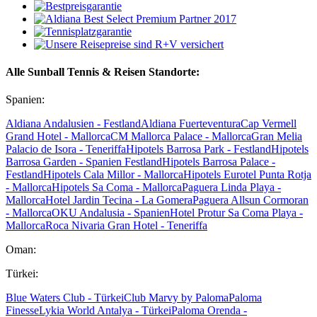
Alle Sunball Tennis & Reisen Standorte:
Spanien:
Aldiana Andalusien - Festland
Aldiana Fuerteventura
Cap Vermell
Grand Hotel - Mallorca
CM Mallorca Palace - Mallorca
Gran Melia
Palacio de Isora - Teneriffa
Hipotels Barrosa Park - Festland
Hipotels
Barrosa Garden - Spanien Festland
Hipotels Barrosa Palace -
Festland
Hipotels Cala Millor - Mallorca
Hipotels Eurotel Punta Rotja
- Mallorca
Hipotels Sa Coma - Mallorca
Paguera Linda Playa -
Mallorca
Hotel Jardin Tecina - La Gomera
Paguera Allsun Cormoran
- Mallorca
OKU Andalusia - Spanien
Hotel Protur Sa Coma Playa -
Mallorca
Roca Nivaria Gran Hotel - Teneriffa
Oman:
Türkei:
Blue Waters Club - Türkei
Club Marvy by Paloma
Paloma
Finesse
Lykia World Antalya - Türkei
Paloma Orenda -