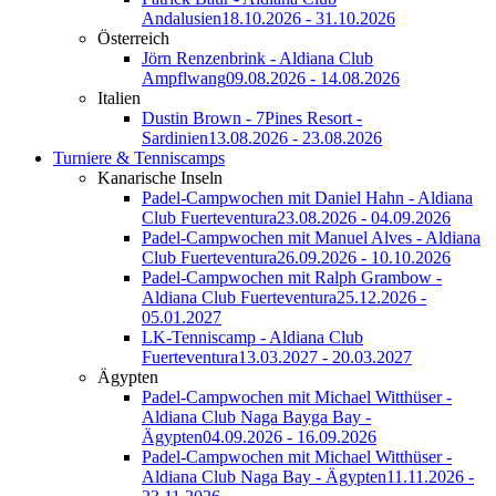
Andalusien
18.10.2026 - 31.10.2026
Österreich
Jörn Renzenbrink - Aldiana Club
Ampflwang
09.08.2026 - 14.08.2026
Italien
Dustin Brown - 7Pines Resort -
Sardinien
13.08.2026 - 23.08.2026
Turniere & Tenniscamps
Kanarische Inseln
Padel-Campwochen mit Daniel Hahn - Aldiana
Club Fuerteventura
23.08.2026 - 04.09.2026
Padel-Campwochen mit Manuel Alves - Aldiana
Club Fuerteventura
26.09.2026 - 10.10.2026
Padel-Campwochen mit Ralph Grambow -
Aldiana Club Fuerteventura
25.12.2026 -
05.01.2027
LK-Tenniscamp - Aldiana Club
Fuerteventura
13.03.2027 - 20.03.2027
Ägypten
Padel-Campwochen mit Michael Witthüser -
Aldiana Club Naga Bayga Bay -
Ägypten
04.09.2026 - 16.09.2026
Padel-Campwochen mit Michael Witthüser -
Aldiana Club Naga Bay - Ägypten
11.11.2026 -