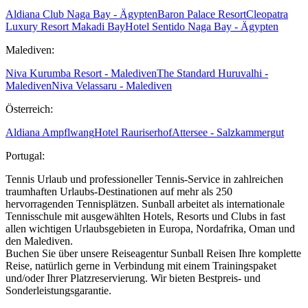
Aldiana Club Naga Bay - Ägypten
Baron Palace Resort
Cleopatra
Luxury Resort Makadi Bay
Hotel Sentido Naga Bay - Ägypten
Malediven:
Niva Kurumba Resort - Malediven
The Standard Huruvalhi -
Malediven
Niva Velassaru - Malediven
Österreich:
Aldiana Ampflwang
Hotel Rauriserhof
Attersee - Salzkammergut
Portugal:
Tennis Urlaub und professioneller Tennis-Service in zahlreichen
traumhaften Urlaubs-Destinationen auf mehr als 250
hervorragenden Tennisplätzen. Sunball arbeitet als internationale
Tennisschule mit ausgewählten Hotels, Resorts und Clubs in fast
allen wichtigen Urlaubsgebieten in Europa, Nordafrika, Oman und
den Malediven.
Buchen Sie über unsere Reiseagentur Sunball Reisen Ihre komplette
Reise, natürlich gerne in Verbindung mit einem Trainingspaket
und/oder Ihrer Platzreservierung. Wir bieten Bestpreis- und
Sonderleistungsgarantie.