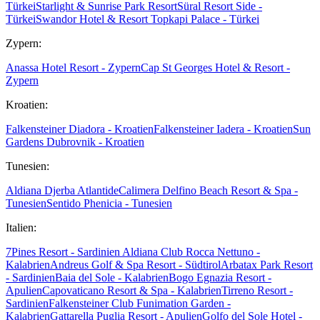
Türkei
Starlight & Sunrise Park Resort
Süral Resort Side -
Türkei
Swandor Hotel & Resort Topkapi Palace - Türkei
Zypern:
Anassa Hotel Resort - Zypern
Cap St Georges Hotel & Resort -
Zypern
Kroatien:
Falkensteiner Diadora - Kroatien
Falkensteiner Iadera - Kroatien
Sun
Gardens Dubrovnik - Kroatien
Tunesien:
Aldiana Djerba Atlantide
Calimera Delfino Beach Resort & Spa -
Tunesien
Sentido Phenicia - Tunesien
Italien:
7Pines Resort - Sardinien
Aldiana Club Rocca Nettuno -
Kalabrien
Andreus Golf & Spa Resort - Südtirol
Arbatax Park Resort
- Sardinien
Baia del Sole - Kalabrien
Bogo Egnazia Resort -
Apulien
Capovaticano Resort & Spa - Kalabrien
Tirreno Resort -
Sardinien
Falkensteiner Club Funimation Garden -
Kalabrien
Gattarella Puglia Resort - Apulien
Golfo del Sole Hotel -