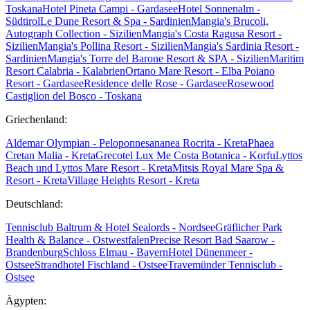
Toskana
Hotel Pineta Campi - Gardasee
Hotel Sonnenalm -
Südtirol
Le Dune Resort & Spa - Sardinien
Mangia's Brucoli,
Autograph Collection - Sizilien
Mangia's Costa Ragusa Resort -
Sizilien
Mangia's Pollina Resort - Sizilien
Mangia's Sardinia Resort -
Sardinien
Mangia's Torre del Barone Resort & SPA - Sizilien
Maritim
Resort Calabria - Kalabrien
Ortano Mare Resort - Elba
Poiano
Resort - Gardasee
Residence delle Rose - Gardasee
Rosewood
Castiglion del Bosco - Toskana
Griechenland:
Aldemar Olympian - Peloponnes
ananea Rocrita - Kreta
Phaea
Cretan Malia - Kreta
Grecotel Lux Me Costa Botanica - Korfu
Lyttos
Beach und Lyttos Mare Resort - Kreta
Mitsis Royal Mare Spa &
Resort - Kreta
Village Heights Resort - Kreta
Deutschland:
Tennisclub Baltrum & Hotel Sealords - Nordsee
Gräflicher Park
Health & Balance - Ostwestfalen
Precise Resort Bad Saarow -
Brandenburg
Schloss Elmau - Bayern
Hotel Dünenmeer -
Ostsee
Strandhotel Fischland - Ostsee
Travemünder Tennisclub -
Ostsee
Ägypten: