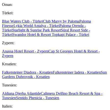
Oman:
Türkei:
Blue Waters Club - Türkei
Club Marvy by Paloma
Paloma
Finesse
Lykia World Antalya - Türkei
Paloma Orenda -
Türkei
Starlight & Sunrise Park Resort
Süral Resort Side -
Türkei
Swandor Hotel & Resort Topkapi Palace - Türkei
Zypern:
Anassa Hotel Resort - Zypern
Cap St Georges Hotel & Resort -
Zypern
Kroatien:
Falkensteiner Diadora - Kroatien
Falkensteiner Iadera - Kroatien
Sun
Gardens Dubrovnik - Kroatien
Tunesien:
Aldiana Djerba Atlantide
Calimera Delfino Beach Resort & Spa -
Tunesien
Sentido Phenicia - Tunesien
Italien: