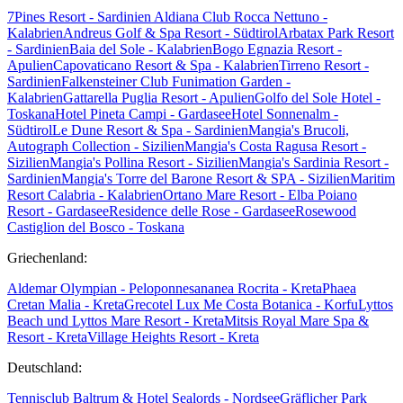
7Pines Resort - Sardinien
Aldiana Club Rocca Nettuno -
Kalabrien
Andreus Golf & Spa Resort - Südtirol
Arbatax Park Resort
- Sardinien
Baia del Sole - Kalabrien
Bogo Egnazia Resort -
Apulien
Capovaticano Resort & Spa - Kalabrien
Tirreno Resort -
Sardinien
Falkensteiner Club Funimation Garden -
Kalabrien
Gattarella Puglia Resort - Apulien
Golfo del Sole Hotel -
Toskana
Hotel Pineta Campi - Gardasee
Hotel Sonnenalm -
Südtirol
Le Dune Resort & Spa - Sardinien
Mangia's Brucoli,
Autograph Collection - Sizilien
Mangia's Costa Ragusa Resort -
Sizilien
Mangia's Pollina Resort - Sizilien
Mangia's Sardinia Resort -
Sardinien
Mangia's Torre del Barone Resort & SPA - Sizilien
Maritim
Resort Calabria - Kalabrien
Ortano Mare Resort - Elba
Poiano
Resort - Gardasee
Residence delle Rose - Gardasee
Rosewood
Castiglion del Bosco - Toskana
Griechenland:
Aldemar Olympian - Peloponnes
ananea Rocrita - Kreta
Phaea
Cretan Malia - Kreta
Grecotel Lux Me Costa Botanica - Korfu
Lyttos
Beach und Lyttos Mare Resort - Kreta
Mitsis Royal Mare Spa &
Resort - Kreta
Village Heights Resort - Kreta
Deutschland:
Tennisclub Baltrum & Hotel Sealords - Nordsee
Gräflicher Park