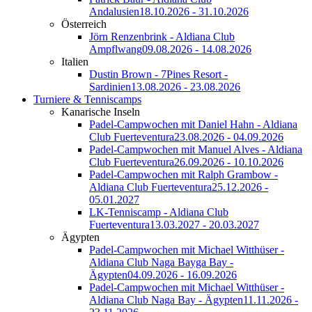
Andalusien
18.10.2026 - 31.10.2026
Österreich
Jörn Renzenbrink - Aldiana Club
Ampflwang
09.08.2026 - 14.08.2026
Italien
Dustin Brown - 7Pines Resort -
Sardinien
13.08.2026 - 23.08.2026
Turniere & Tenniscamps
Kanarische Inseln
Padel-Campwochen mit Daniel Hahn - Aldiana
Club Fuerteventura
23.08.2026 - 04.09.2026
Padel-Campwochen mit Manuel Alves - Aldiana
Club Fuerteventura
26.09.2026 - 10.10.2026
Padel-Campwochen mit Ralph Grambow -
Aldiana Club Fuerteventura
25.12.2026 -
05.01.2027
LK-Tenniscamp - Aldiana Club
Fuerteventura
13.03.2027 - 20.03.2027
Ägypten
Padel-Campwochen mit Michael Witthüser -
Aldiana Club Naga Bayga Bay -
Ägypten
04.09.2026 - 16.09.2026
Padel-Campwochen mit Michael Witthüser -
Aldiana Club Naga Bay - Ägypten
11.11.2026 -