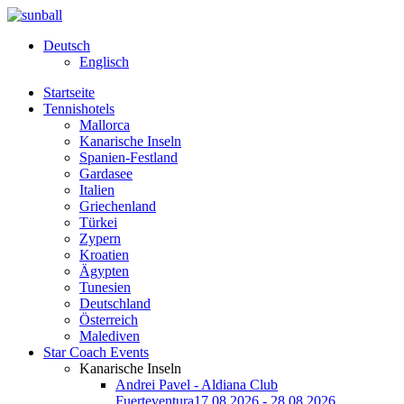
Deutsch
Englisch
Startseite
Tennishotels
Mallorca
Kanarische Inseln
Spanien-Festland
Gardasee
Italien
Griechenland
Türkei
Zypern
Kroatien
Ägypten
Tunesien
Deutschland
Österreich
Malediven
Star Coach Events
Kanarische Inseln
Andrei Pavel - Aldiana Club
Fuerteventura
17.08.2026 - 28.08.2026