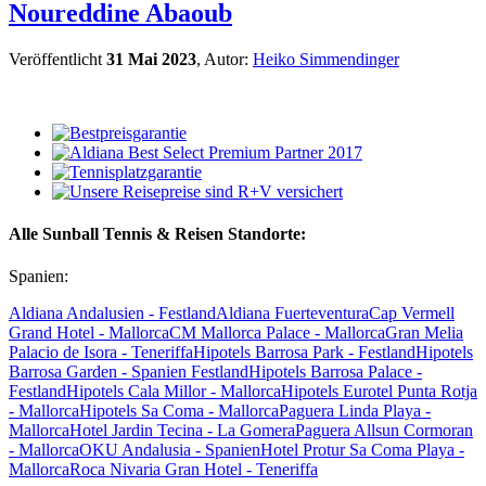
Noureddine Abaoub
Veröffentlicht
31 Mai 2023
, Autor:
Heiko Simmendinger
Alle Sunball Tennis & Reisen Standorte:
Spanien:
Aldiana Andalusien - Festland
Aldiana Fuerteventura
Cap Vermell
Grand Hotel - Mallorca
CM Mallorca Palace - Mallorca
Gran Melia
Palacio de Isora - Teneriffa
Hipotels Barrosa Park - Festland
Hipotels
Barrosa Garden - Spanien Festland
Hipotels Barrosa Palace -
Festland
Hipotels Cala Millor - Mallorca
Hipotels Eurotel Punta Rotja
- Mallorca
Hipotels Sa Coma - Mallorca
Paguera Linda Playa -
Mallorca
Hotel Jardin Tecina - La Gomera
Paguera Allsun Cormoran
- Mallorca
OKU Andalusia - Spanien
Hotel Protur Sa Coma Playa -
Mallorca
Roca Nivaria Gran Hotel - Teneriffa