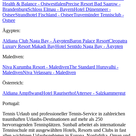
Health & Balance - Ostwestfalen
Precise Resort Bad Saarow -
Brandenburg
Schloss Elmau - Bayern
Hotel Dünenmeer -
Ostsee
Strandhotel Fischland - Ostsee
Travemünder Tennisclub -
Ostsee
Ägypten:
Aldiana Club Naga Bay - Ägypten
Baron Palace Resort
Cleopatra
Luxury Resort Makadi Bay
Hotel Sentido Naga Bay - Ägypten
Malediven:
Niva Kurumba Resort - Malediven
The Standard Huruvalhi -
Malediven
Niva Velassaru - Malediven
Österreich:
Aldiana Ampflwang
Hotel Rauriserhof
Attersee - Salzkammergut
Portugal:
Tennis Urlaub und professioneller Tennis-Service in zahlreichen
traumhaften Urlaubs-Destinationen auf mehr als 250
hervorragenden Tennisplätzen. Sunball arbeitet als internationale
Tennisschule mit ausgewählten Hotels, Resorts und Clubs in fast
allen wichtigen Urlaubsgebieten in Europa, Nordafrika, Oman und