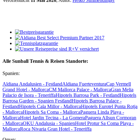
Veröffentlicht
11 Mai 2026
, Autor:
Heiko Simmendinger
Alle Sunball Tennis & Reisen Standorte:
Spanien:
Aldiana Andalusien - Festland
Aldiana Fuerteventura
Cap Vermell
Grand Hotel - Mallorca
CM Mallorca Palace - Mallorca
Gran Melia
Palacio de Isora - Teneriffa
Hipotels Barrosa Park - Festland
Hipotels
Barrosa Garden - Spanien Festland
Hipotels Barrosa Palace -
Festland
Hipotels Cala Millor - Mallorca
Hipotels Eurotel Punta Rotja
- Mallorca
Hipotels Sa Coma - Mallorca
Paguera Linda Playa -
Mallorca
Hotel Jardin Tecina - La Gomera
Paguera Allsun Cormoran
- Mallorca
OKU Andalusia - Spanien
Hotel Protur Sa Coma Playa -
Mallorca
Roca Nivaria Gran Hotel - Teneriffa
Oman: