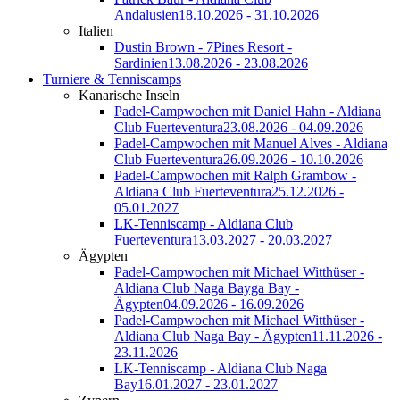
Andalusien
18.10.2026 - 31.10.2026
Italien
Dustin Brown - 7Pines Resort -
Sardinien
13.08.2026 - 23.08.2026
Turniere & Tenniscamps
Kanarische Inseln
Padel-Campwochen mit Daniel Hahn - Aldiana
Club Fuerteventura
23.08.2026 - 04.09.2026
Padel-Campwochen mit Manuel Alves - Aldiana
Club Fuerteventura
26.09.2026 - 10.10.2026
Padel-Campwochen mit Ralph Grambow -
Aldiana Club Fuerteventura
25.12.2026 -
05.01.2027
LK-Tenniscamp - Aldiana Club
Fuerteventura
13.03.2027 - 20.03.2027
Ägypten
Padel-Campwochen mit Michael Witthüser -
Aldiana Club Naga Bayga Bay -
Ägypten
04.09.2026 - 16.09.2026
Padel-Campwochen mit Michael Witthüser -
Aldiana Club Naga Bay - Ägypten
11.11.2026 -
23.11.2026
LK-Tenniscamp - Aldiana Club Naga
Bay
16.01.2027 - 23.01.2027