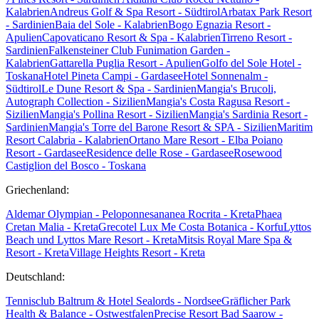
Kalabrien
Andreus Golf & Spa Resort - Südtirol
Arbatax Park Resort
- Sardinien
Baia del Sole - Kalabrien
Bogo Egnazia Resort -
Apulien
Capovaticano Resort & Spa - Kalabrien
Tirreno Resort -
Sardinien
Falkensteiner Club Funimation Garden -
Kalabrien
Gattarella Puglia Resort - Apulien
Golfo del Sole Hotel -
Toskana
Hotel Pineta Campi - Gardasee
Hotel Sonnenalm -
Südtirol
Le Dune Resort & Spa - Sardinien
Mangia's Brucoli,
Autograph Collection - Sizilien
Mangia's Costa Ragusa Resort -
Sizilien
Mangia's Pollina Resort - Sizilien
Mangia's Sardinia Resort -
Sardinien
Mangia's Torre del Barone Resort & SPA - Sizilien
Maritim
Resort Calabria - Kalabrien
Ortano Mare Resort - Elba
Poiano
Resort - Gardasee
Residence delle Rose - Gardasee
Rosewood
Castiglion del Bosco - Toskana
Griechenland:
Aldemar Olympian - Peloponnes
ananea Rocrita - Kreta
Phaea
Cretan Malia - Kreta
Grecotel Lux Me Costa Botanica - Korfu
Lyttos
Beach und Lyttos Mare Resort - Kreta
Mitsis Royal Mare Spa &
Resort - Kreta
Village Heights Resort - Kreta
Deutschland:
Tennisclub Baltrum & Hotel Sealords - Nordsee
Gräflicher Park
Health & Balance - Ostwestfalen
Precise Resort Bad Saarow -