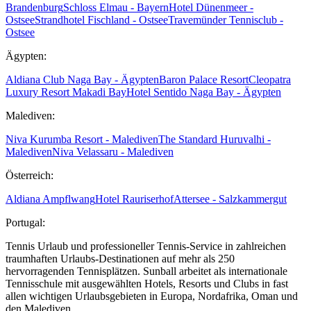
Brandenburg
Schloss Elmau - Bayern
Hotel Dünenmeer -
Ostsee
Strandhotel Fischland - Ostsee
Travemünder Tennisclub -
Ostsee
Ägypten:
Aldiana Club Naga Bay - Ägypten
Baron Palace Resort
Cleopatra
Luxury Resort Makadi Bay
Hotel Sentido Naga Bay - Ägypten
Malediven:
Niva Kurumba Resort - Malediven
The Standard Huruvalhi -
Malediven
Niva Velassaru - Malediven
Österreich:
Aldiana Ampflwang
Hotel Rauriserhof
Attersee - Salzkammergut
Portugal:
Tennis Urlaub und professioneller Tennis-Service in zahlreichen
traumhaften Urlaubs-Destinationen auf mehr als 250
hervorragenden Tennisplätzen. Sunball arbeitet als internationale
Tennisschule mit ausgewählten Hotels, Resorts und Clubs in fast
allen wichtigen Urlaubsgebieten in Europa, Nordafrika, Oman und
den Malediven.