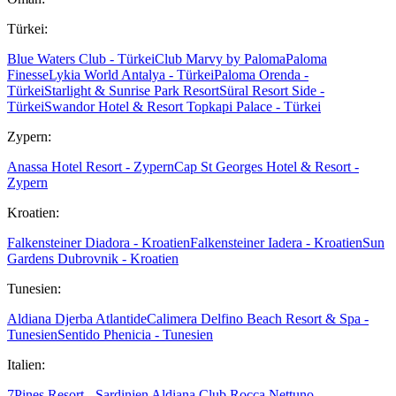
Türkei:
Blue Waters Club - Türkei
Club Marvy by Paloma
Paloma
Finesse
Lykia World Antalya - Türkei
Paloma Orenda -
Türkei
Starlight & Sunrise Park Resort
Süral Resort Side -
Türkei
Swandor Hotel & Resort Topkapi Palace - Türkei
Zypern:
Anassa Hotel Resort - Zypern
Cap St Georges Hotel & Resort -
Zypern
Kroatien:
Falkensteiner Diadora - Kroatien
Falkensteiner Iadera - Kroatien
Sun
Gardens Dubrovnik - Kroatien
Tunesien:
Aldiana Djerba Atlantide
Calimera Delfino Beach Resort & Spa -
Tunesien
Sentido Phenicia - Tunesien
Italien:
7Pines Resort - Sardinien
Aldiana Club Rocca Nettuno -