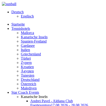
Deutsch
Englisch
Startseite
Tennishotels
Mallorca
Kanarische Inseln
Spanien-Festland
Gardasee
Italien
Griechenland
Türkei
Zypern
Kroatien
Ägypten
Tunesien
Deutschland
Österreich
Malediven
Star Coach Events
Kanarische Inseln
Andrei Pavel - Aldiana Club
Fuerteventura
17.08.2026 - 28.08.2026