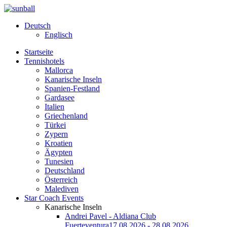
Deutsch
Englisch
Startseite
Tennishotels
Mallorca
Kanarische Inseln
Spanien-Festland
Gardasee
Italien
Griechenland
Türkei
Zypern
Kroatien
Ägypten
Tunesien
Deutschland
Österreich
Malediven
Star Coach Events
Kanarische Inseln
Andrei Pavel - Aldiana Club
Fuerteventura
17.08.2026 - 28.08.2026