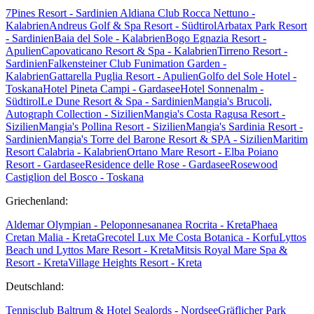
7Pines Resort - Sardinien
Aldiana Club Rocca Nettuno -
Kalabrien
Andreus Golf & Spa Resort - Südtirol
Arbatax Park Resort
- Sardinien
Baia del Sole - Kalabrien
Bogo Egnazia Resort -
Apulien
Capovaticano Resort & Spa - Kalabrien
Tirreno Resort -
Sardinien
Falkensteiner Club Funimation Garden -
Kalabrien
Gattarella Puglia Resort - Apulien
Golfo del Sole Hotel -
Toskana
Hotel Pineta Campi - Gardasee
Hotel Sonnenalm -
Südtirol
Le Dune Resort & Spa - Sardinien
Mangia's Brucoli,
Autograph Collection - Sizilien
Mangia's Costa Ragusa Resort -
Sizilien
Mangia's Pollina Resort - Sizilien
Mangia's Sardinia Resort -
Sardinien
Mangia's Torre del Barone Resort & SPA - Sizilien
Maritim
Resort Calabria - Kalabrien
Ortano Mare Resort - Elba
Poiano
Resort - Gardasee
Residence delle Rose - Gardasee
Rosewood
Castiglion del Bosco - Toskana
Griechenland:
Aldemar Olympian - Peloponnes
ananea Rocrita - Kreta
Phaea
Cretan Malia - Kreta
Grecotel Lux Me Costa Botanica - Korfu
Lyttos
Beach und Lyttos Mare Resort - Kreta
Mitsis Royal Mare Spa &
Resort - Kreta
Village Heights Resort - Kreta
Deutschland:
Tennisclub Baltrum & Hotel Sealords - Nordsee
Gräflicher Park