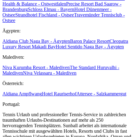
Health & Balance - Ostwestfalen
Precise Resort Bad Saarow -
Brandenburg
Schloss Elmau - Bayern
Hotel Dünenmeer -
Ostsee
Strandhotel Fischland - Ostsee
Travemünder Tennisclub -
Ostsee
Ägypten:
Aldiana Club Naga Bay - Ägypten
Baron Palace Resort
Cleopatra
Luxury Resort Makadi Bay
Hotel Sentido Naga Bay - Ägypten
Malediven:
Niva Kurumba Resort - Malediven
The Standard Huruvalhi -
Malediven
Niva Velassaru - Malediven
Österreich:
Aldiana Ampflwang
Hotel Rauriserhof
Attersee - Salzkammergut
Portugal:
Tennis Urlaub und professioneller Tennis-Service in zahlreichen
traumhaften Urlaubs-Destinationen auf mehr als 250
hervorragenden Tennisplätzen. Sunball arbeitet als internationale
Tennisschule mit ausgewählten Hotels, Resorts und Clubs in fast
allen wichtigen Urlaubsgebieten in Europa, Nordafrika, Oman und