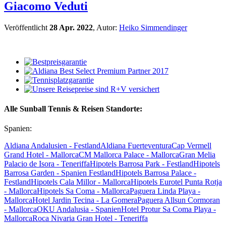
Giacomo Veduti
Veröffentlicht
28 Apr. 2022
, Autor:
Heiko Simmendinger
Alle Sunball Tennis & Reisen Standorte:
Spanien:
Aldiana Andalusien - Festland
Aldiana Fuerteventura
Cap Vermell
Grand Hotel - Mallorca
CM Mallorca Palace - Mallorca
Gran Melia
Palacio de Isora - Teneriffa
Hipotels Barrosa Park - Festland
Hipotels
Barrosa Garden - Spanien Festland
Hipotels Barrosa Palace -
Festland
Hipotels Cala Millor - Mallorca
Hipotels Eurotel Punta Rotja
- Mallorca
Hipotels Sa Coma - Mallorca
Paguera Linda Playa -
Mallorca
Hotel Jardin Tecina - La Gomera
Paguera Allsun Cormoran
- Mallorca
OKU Andalusia - Spanien
Hotel Protur Sa Coma Playa -
Mallorca
Roca Nivaria Gran Hotel - Teneriffa