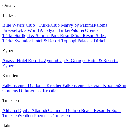
Oman:
Türkei:
Blue Waters Club - Türkei
Club Marvy by Paloma
Paloma
Finesse
Lykia World Antalya - Türkei
Paloma Orenda -
Türkei
Starlight & Sunrise Park Resort
Süral Resort Side -
Türkei
Swandor Hotel & Resort Topkapi Palace - Türkei
Zypern:
Anassa Hotel Resort - Zypern
Cap St Georges Hotel & Resort -
Zypern
Kroatien:
Falkensteiner Diadora - Kroatien
Falkensteiner Iadera - Kroatien
Sun
Gardens Dubrovnik - Kroatien
Tunesien:
Aldiana Djerba Atlantide
Calimera Delfino Beach Resort & Spa -
Tunesien
Sentido Phenicia - Tunesien
Italien: