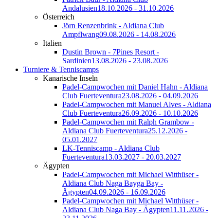
Andalusien
18.10.2026 - 31.10.2026
Österreich
Jörn Renzenbrink - Aldiana Club
Ampflwang
09.08.2026 - 14.08.2026
Italien
Dustin Brown - 7Pines Resort -
Sardinien
13.08.2026 - 23.08.2026
Turniere & Tenniscamps
Kanarische Inseln
Padel-Campwochen mit Daniel Hahn - Aldiana
Club Fuerteventura
23.08.2026 - 04.09.2026
Padel-Campwochen mit Manuel Alves - Aldiana
Club Fuerteventura
26.09.2026 - 10.10.2026
Padel-Campwochen mit Ralph Grambow -
Aldiana Club Fuerteventura
25.12.2026 -
05.01.2027
LK-Tenniscamp - Aldiana Club
Fuerteventura
13.03.2027 - 20.03.2027
Ägypten
Padel-Campwochen mit Michael Witthüser -
Aldiana Club Naga Bayga Bay -
Ägypten
04.09.2026 - 16.09.2026
Padel-Campwochen mit Michael Witthüser -
Aldiana Club Naga Bay - Ägypten
11.11.2026 -