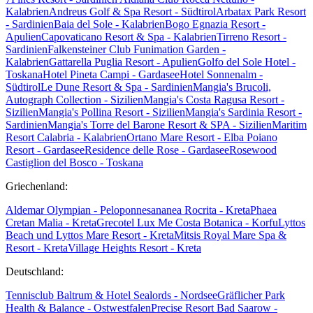
Kalabrien
Andreus Golf & Spa Resort - Südtirol
Arbatax Park Resort
- Sardinien
Baia del Sole - Kalabrien
Bogo Egnazia Resort -
Apulien
Capovaticano Resort & Spa - Kalabrien
Tirreno Resort -
Sardinien
Falkensteiner Club Funimation Garden -
Kalabrien
Gattarella Puglia Resort - Apulien
Golfo del Sole Hotel -
Toskana
Hotel Pineta Campi - Gardasee
Hotel Sonnenalm -
Südtirol
Le Dune Resort & Spa - Sardinien
Mangia's Brucoli,
Autograph Collection - Sizilien
Mangia's Costa Ragusa Resort -
Sizilien
Mangia's Pollina Resort - Sizilien
Mangia's Sardinia Resort -
Sardinien
Mangia's Torre del Barone Resort & SPA - Sizilien
Maritim
Resort Calabria - Kalabrien
Ortano Mare Resort - Elba
Poiano
Resort - Gardasee
Residence delle Rose - Gardasee
Rosewood
Castiglion del Bosco - Toskana
Griechenland:
Aldemar Olympian - Peloponnes
ananea Rocrita - Kreta
Phaea
Cretan Malia - Kreta
Grecotel Lux Me Costa Botanica - Korfu
Lyttos
Beach und Lyttos Mare Resort - Kreta
Mitsis Royal Mare Spa &
Resort - Kreta
Village Heights Resort - Kreta
Deutschland:
Tennisclub Baltrum & Hotel Sealords - Nordsee
Gräflicher Park
Health & Balance - Ostwestfalen
Precise Resort Bad Saarow -