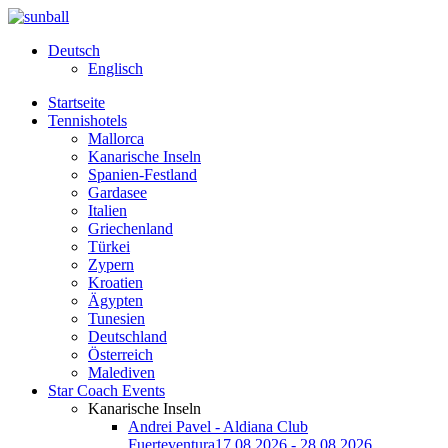
Deutsch
Englisch
Startseite
Tennishotels
Mallorca
Kanarische Inseln
Spanien-Festland
Gardasee
Italien
Griechenland
Türkei
Zypern
Kroatien
Ägypten
Tunesien
Deutschland
Österreich
Malediven
Star Coach Events
Kanarische Inseln
Andrei Pavel - Aldiana Club
Fuerteventura
17.08.2026 - 28.08.2026