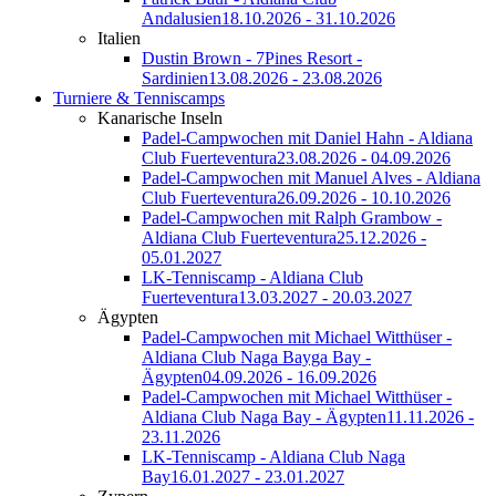
Andalusien
18.10.2026 - 31.10.2026
Italien
Dustin Brown - 7Pines Resort -
Sardinien
13.08.2026 - 23.08.2026
Turniere & Tenniscamps
Kanarische Inseln
Padel-Campwochen mit Daniel Hahn - Aldiana
Club Fuerteventura
23.08.2026 - 04.09.2026
Padel-Campwochen mit Manuel Alves - Aldiana
Club Fuerteventura
26.09.2026 - 10.10.2026
Padel-Campwochen mit Ralph Grambow -
Aldiana Club Fuerteventura
25.12.2026 -
05.01.2027
LK-Tenniscamp - Aldiana Club
Fuerteventura
13.03.2027 - 20.03.2027
Ägypten
Padel-Campwochen mit Michael Witthüser -
Aldiana Club Naga Bayga Bay -
Ägypten
04.09.2026 - 16.09.2026
Padel-Campwochen mit Michael Witthüser -
Aldiana Club Naga Bay - Ägypten
11.11.2026 -
23.11.2026
LK-Tenniscamp - Aldiana Club Naga
Bay
16.01.2027 - 23.01.2027