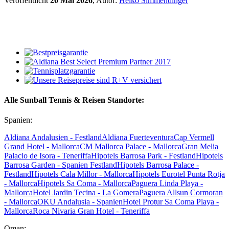
Veröffentlicht
20 Mai 2026
, Autor:
Heiko Simmendinger
Alle Sunball Tennis & Reisen Standorte:
Spanien:
Aldiana Andalusien - Festland
Aldiana Fuerteventura
Cap Vermell
Grand Hotel - Mallorca
CM Mallorca Palace - Mallorca
Gran Melia
Palacio de Isora - Teneriffa
Hipotels Barrosa Park - Festland
Hipotels
Barrosa Garden - Spanien Festland
Hipotels Barrosa Palace -
Festland
Hipotels Cala Millor - Mallorca
Hipotels Eurotel Punta Rotja
- Mallorca
Hipotels Sa Coma - Mallorca
Paguera Linda Playa -
Mallorca
Hotel Jardin Tecina - La Gomera
Paguera Allsun Cormoran
- Mallorca
OKU Andalusia - Spanien
Hotel Protur Sa Coma Playa -
Mallorca
Roca Nivaria Gran Hotel - Teneriffa
Oman: