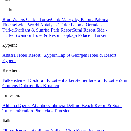
Türkei:
Blue Waters Club - Türkei
Club Marvy by Paloma
Paloma
Finesse
Lykia World Antalya - Türkei
Paloma Orenda -
Türkei
Starlight & Sunrise Park Resort
Süral Resort Side -
Türkei
Swandor Hotel & Resort Topkapi Palace - Türkei
Zypern:
Anassa Hotel Resort - Zypern
Cap St Georges Hotel & Resort -
Zypern
Kroatien:
Falkensteiner Diadora - Kroatien
Falkensteiner Iadera - Kroatien
Sun
Gardens Dubrovnik - Kroatien
Tunesien:
Aldiana Djerba Atlantide
Calimera Delfino Beach Resort & Spa -
Tunesien
Sentido Phenicia - Tunesien
Italien:
7Pines Resort - Sardinien
Aldiana Club Rocca Nettuno -