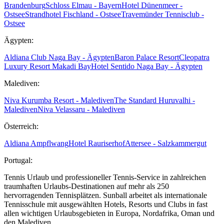
Brandenburg
Schloss Elmau - Bayern
Hotel Dünenmeer -
Ostsee
Strandhotel Fischland - Ostsee
Travemünder Tennisclub -
Ostsee
Ägypten:
Aldiana Club Naga Bay - Ägypten
Baron Palace Resort
Cleopatra
Luxury Resort Makadi Bay
Hotel Sentido Naga Bay - Ägypten
Malediven:
Niva Kurumba Resort - Malediven
The Standard Huruvalhi -
Malediven
Niva Velassaru - Malediven
Österreich:
Aldiana Ampflwang
Hotel Rauriserhof
Attersee - Salzkammergut
Portugal:
Tennis Urlaub und professioneller Tennis-Service in zahlreichen
traumhaften Urlaubs-Destinationen auf mehr als 250
hervorragenden Tennisplätzen. Sunball arbeitet als internationale
Tennisschule mit ausgewählten Hotels, Resorts und Clubs in fast
allen wichtigen Urlaubsgebieten in Europa, Nordafrika, Oman und
den Malediven.