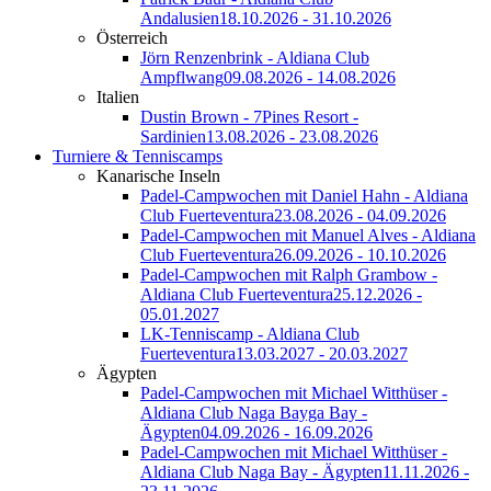
Andalusien
18.10.2026 - 31.10.2026
Österreich
Jörn Renzenbrink - Aldiana Club
Ampflwang
09.08.2026 - 14.08.2026
Italien
Dustin Brown - 7Pines Resort -
Sardinien
13.08.2026 - 23.08.2026
Turniere & Tenniscamps
Kanarische Inseln
Padel-Campwochen mit Daniel Hahn - Aldiana
Club Fuerteventura
23.08.2026 - 04.09.2026
Padel-Campwochen mit Manuel Alves - Aldiana
Club Fuerteventura
26.09.2026 - 10.10.2026
Padel-Campwochen mit Ralph Grambow -
Aldiana Club Fuerteventura
25.12.2026 -
05.01.2027
LK-Tenniscamp - Aldiana Club
Fuerteventura
13.03.2027 - 20.03.2027
Ägypten
Padel-Campwochen mit Michael Witthüser -
Aldiana Club Naga Bayga Bay -
Ägypten
04.09.2026 - 16.09.2026
Padel-Campwochen mit Michael Witthüser -
Aldiana Club Naga Bay - Ägypten
11.11.2026 -