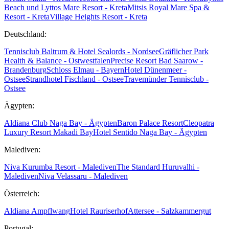
Beach und Lyttos Mare Resort - Kreta
Mitsis Royal Mare Spa &
Resort - Kreta
Village Heights Resort - Kreta
Deutschland:
Tennisclub Baltrum & Hotel Sealords - Nordsee
Gräflicher Park
Health & Balance - Ostwestfalen
Precise Resort Bad Saarow -
Brandenburg
Schloss Elmau - Bayern
Hotel Dünenmeer -
Ostsee
Strandhotel Fischland - Ostsee
Travemünder Tennisclub -
Ostsee
Ägypten:
Aldiana Club Naga Bay - Ägypten
Baron Palace Resort
Cleopatra
Luxury Resort Makadi Bay
Hotel Sentido Naga Bay - Ägypten
Malediven:
Niva Kurumba Resort - Malediven
The Standard Huruvalhi -
Malediven
Niva Velassaru - Malediven
Österreich:
Aldiana Ampflwang
Hotel Rauriserhof
Attersee - Salzkammergut
Portugal: