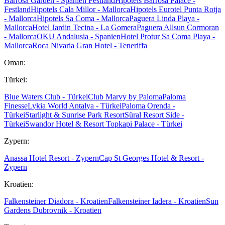
Barrosa Garden - Spanien Festland
Hipotels Barrosa Palace -
Festland
Hipotels Cala Millor - Mallorca
Hipotels Eurotel Punta Rotja
- Mallorca
Hipotels Sa Coma - Mallorca
Paguera Linda Playa -
Mallorca
Hotel Jardin Tecina - La Gomera
Paguera Allsun Cormoran
- Mallorca
OKU Andalusia - Spanien
Hotel Protur Sa Coma Playa -
Mallorca
Roca Nivaria Gran Hotel - Teneriffa
Oman:
Türkei:
Blue Waters Club - Türkei
Club Marvy by Paloma
Paloma
Finesse
Lykia World Antalya - Türkei
Paloma Orenda -
Türkei
Starlight & Sunrise Park Resort
Süral Resort Side -
Türkei
Swandor Hotel & Resort Topkapi Palace - Türkei
Zypern:
Anassa Hotel Resort - Zypern
Cap St Georges Hotel & Resort -
Zypern
Kroatien:
Falkensteiner Diadora - Kroatien
Falkensteiner Iadera - Kroatien
Sun
Gardens Dubrovnik - Kroatien