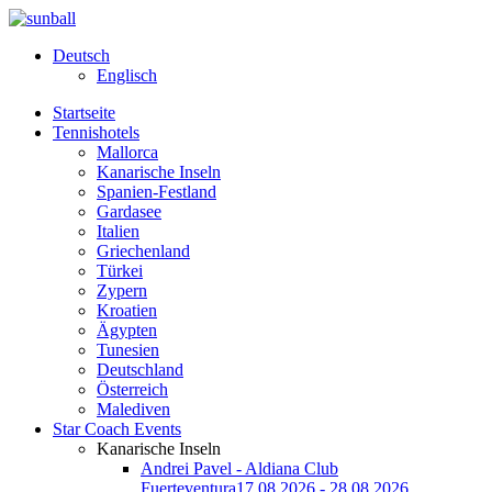
Deutsch
Englisch
Startseite
Tennishotels
Mallorca
Kanarische Inseln
Spanien-Festland
Gardasee
Italien
Griechenland
Türkei
Zypern
Kroatien
Ägypten
Tunesien
Deutschland
Österreich
Malediven
Star Coach Events
Kanarische Inseln
Andrei Pavel - Aldiana Club
Fuerteventura
17.08.2026 - 28.08.2026