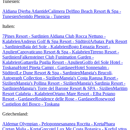
Tunesien:
Aldiana Djerba Atlantide
Calimera Delfino Beach Resort & Spa -
Tunesien
Sentido Phenicia - Tunesien
Italien:
7Pines Resort - Sardinien
Aldiana Club Rocca Nettuno -
Kalabrien
Andreus Golf & Spa Resort - Südtirol
Arbatax Park Resort
- Sardinien
Baia del Sole - Kalabrien
Bogo Egnazia Resort -
Apulien
Capovaticano Resort & Spa - Kalabrien
Tirreno Resort -
Sardinien
Falkensteiner Club Funimation Garden -
Kalabrien
Gattarella Puglia Resort - Apulien
Golfo del Sole Hotel -
Toskana
Hotel Pineta Campi - Gardasee
Hotel Sonnenalm -
Südtirol
Le Dune Resort & Spa - Sardinien
Mangia's Brucoli,
Autograph Collection - Sizilien
Mangia's Costa Ragusa Resort -
Sizilien
Mangia's Pollina Resort - Sizilien
Mangia's Sardinia Resort -
Sardinien
Mangia's Torre del Barone Resort & SPA - Sizilien
Maritim
Resort Calabria - Kalabrien
Ortano Mare Resort - Elba
Poiano
Resort - Gardasee
Residence delle Rose - Gardasee
Rosewood
Castiglion del Bosco - Toskana
Griechenland:
Aldemar Olympian - Peloponnes
ananea Rocrita - Kreta
Phaea
Cretan Malia - Kreta
Grecotel Lux Me Costa Botanica - Korfu
Lyttos