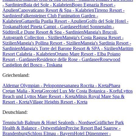
- Sardinien
Baia del Sole - Kalabrien
Bogo Egnazia Resort -
Apulien
Capovaticano Resort & Spa - Kalabrien
Tirreno Resort -
Sardinien
Falkensteiner Club Funimation Garden -
Kalabrien
Gattarella Puglia Resort - Apulien
Golfo del Sole Hotel -
Toskana
Hotel Pineta Campi - Gardasee
Hotel Sonnenalm -
Südtirol
Le Dune Resort & Spa - Sardinien
Mangia's Brucoli,
Autograph Collection - Sizilien
Mangia's Costa Ragusa Resort -
Sizilien
Mangia's Pollina Resort - Sizilien
Mangia's Sardinia Resort -
Sardinien
Mangia's Torre del Barone Resort & SPA - Sizilien
Maritim
Resort Calabria - Kalabrien
Ortano Mare Resort - Elba
Poiano
Resort - Gardasee
Residence delle Rose - Gardasee
Rosewood
Castiglion del Bosco - Toskana
Griechenland:
Aldemar Olympian - Peloponnes
ananea Rocrita - Kreta
Phaea
Cretan Malia - Kreta
Grecotel Lux Me Costa Botanica - Korfu
Lyttos
Beach und Lyttos Mare Resort - Kreta
Mitsis Royal Mare Spa &
Resort - Kreta
Village Heights Resort - Kreta
Deutschland:
Tennisclub Baltrum & Hotel Sealords - Nordsee
Gräflicher Park
Health & Balance - Ostwestfalen
Precise Resort Bad Saarow -
Brandenburg
Schloss Elmau - Bayern
Hotel Dünenmeer -