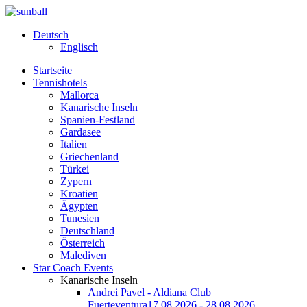
Deutsch
Englisch
Startseite
Tennishotels
Mallorca
Kanarische Inseln
Spanien-Festland
Gardasee
Italien
Griechenland
Türkei
Zypern
Kroatien
Ägypten
Tunesien
Deutschland
Österreich
Malediven
Star Coach Events
Kanarische Inseln
Andrei Pavel - Aldiana Club
Fuerteventura
17.08.2026 - 28.08.2026