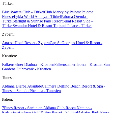
Türkei:
Blue Waters Club - Türkei
Club Marvy by Paloma
Paloma
Finesse
Lykia World Antalya - Türkei
Paloma Orenda -
Türkei
Starlight & Sunrise Park Resort
Süral Resort Side -
Türkei
Swandor Hotel & Resort Topkapi Palace - Türkei
Zypern:
Anassa Hotel Resort - Zypern
Cap St Georges Hotel & Resort -
Zypern
Kroatien:
Falkensteiner Diadora - Kroatien
Falkensteiner Iadera - Kroatien
Sun
Gardens Dubrovnik - Kroatien
Tunesien:
Aldiana Djerba Atlantide
Calimera Delfino Beach Resort & Spa -
Tunesien
Sentido Phenicia - Tunesien
Italien:
7Pines Resort - Sardinien
Aldiana Club Rocca Nettuno -
Kalabrien
Andreus Golf & Spa Resort - Südtirol
Arbatax Park Resort