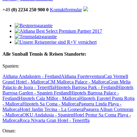
+49
(0) 2234 250 900 0
Kontaktformular
Alle Sunball Tennis & Reisen Standorte:
Spanien:
Aldiana Andalusien - Festland
Aldiana Fuerteventura
Cap Vermell
Grand Hotel - Mallorca
CM Mallorca Palace - Mallorca
Gran Melia
Palacio de Isora - Teneriffa
Hipotels Barrosa Park - Festland
Hipotels
Barrosa Garden - Spanien Festland
Hipotels Barrosa Palace -
Festland
Hipotels Cala Millor - Mallorca
Hipotels Eurotel Punta Rotja
- Mallorca
Hipotels Sa Coma - Mallorca
Paguera Linda Playa -
Mallorca
Hotel Jardin Tecina - La Gomera
Paguera Allsun Cormoran
- Mallorca
OKU Andalusia - Spanien
Hotel Protur Sa Coma Playa -
Mallorca
Roca Nivaria Gran Hotel - Teneriffa
Oman: