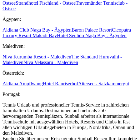
Ostsee
Strandhotel Fischland - Ostsee
Travemünder Tennisclub -
Ostsee
Ägypten:
Aldiana Club Naga Bay - Ägypten
Baron Palace Resort
Cleopatra
Luxury Resort Makadi Bay
Hotel Sentido Naga Bay - Ägypten
Malediven:
Niva Kurumba Resort - Malediven
The Standard Huruvalhi -
Malediven
Niva Velassaru - Malediven
Österreich:
Aldiana Ampflwang
Hotel Rauriserhof
Attersee - Salzkammergut
Portugal:
Tennis Urlaub und professioneller Tennis-Service in zahlreichen
traumhaften Urlaubs-Destinationen auf mehr als 250
hervorragenden Tennisplätzen. Sunball arbeitet als internationale
Tennisschule mit ausgewählten Hotels, Resorts und Clubs in fast
allen wichtigen Urlaubsgebieten in Europa, Nordafrika, Oman und
den Malediven.
Buchen Sie über unsere Reiseagentur Sunball Reisen Ihre komplette