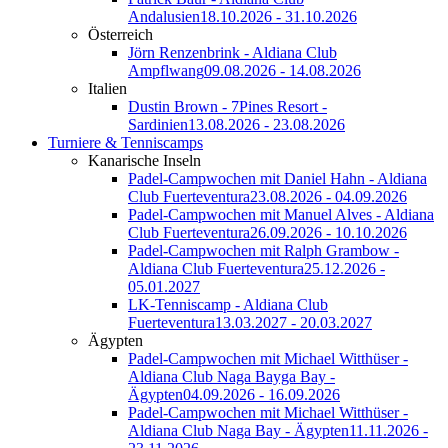
Andalusien
18.10.2026 - 31.10.2026
Österreich
Jörn Renzenbrink - Aldiana Club
Ampflwang
09.08.2026 - 14.08.2026
Italien
Dustin Brown - 7Pines Resort -
Sardinien
13.08.2026 - 23.08.2026
Turniere & Tenniscamps
Kanarische Inseln
Padel-Campwochen mit Daniel Hahn - Aldiana
Club Fuerteventura
23.08.2026 - 04.09.2026
Padel-Campwochen mit Manuel Alves - Aldiana
Club Fuerteventura
26.09.2026 - 10.10.2026
Padel-Campwochen mit Ralph Grambow -
Aldiana Club Fuerteventura
25.12.2026 -
05.01.2027
LK-Tenniscamp - Aldiana Club
Fuerteventura
13.03.2027 - 20.03.2027
Ägypten
Padel-Campwochen mit Michael Witthüser -
Aldiana Club Naga Bayga Bay -
Ägypten
04.09.2026 - 16.09.2026
Padel-Campwochen mit Michael Witthüser -
Aldiana Club Naga Bay - Ägypten
11.11.2026 -