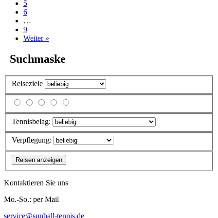
5
6
…
9
Weiter »
Suchmaske
Reiseziele
Tennisbelag:
Verpflegung:
Kontaktieren Sie uns
Mo.-So.: per Mail
service@sunball-tennis.de