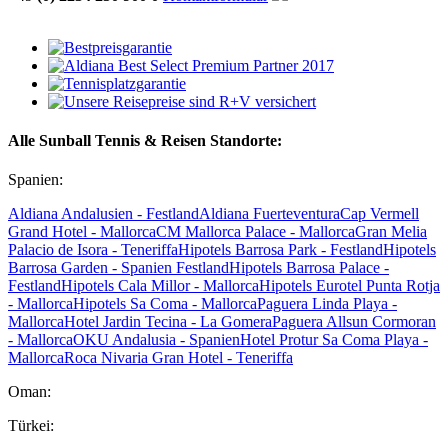
Alle Sunball Tennis & Reisen Standorte:
Spanien:
Aldiana Andalusien - Festland
Aldiana Fuerteventura
Cap Vermell
Grand Hotel - Mallorca
CM Mallorca Palace - Mallorca
Gran Melia
Palacio de Isora - Teneriffa
Hipotels Barrosa Park - Festland
Hipotels
Barrosa Garden - Spanien Festland
Hipotels Barrosa Palace -
Festland
Hipotels Cala Millor - Mallorca
Hipotels Eurotel Punta Rotja
- Mallorca
Hipotels Sa Coma - Mallorca
Paguera Linda Playa -
Mallorca
Hotel Jardin Tecina - La Gomera
Paguera Allsun Cormoran
- Mallorca
OKU Andalusia - Spanien
Hotel Protur Sa Coma Playa -
Mallorca
Roca Nivaria Gran Hotel - Teneriffa
Oman:
Türkei: