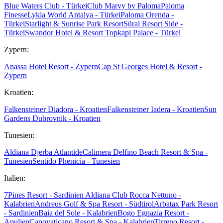
Blue Waters Club - Türkei
Club Marvy by Paloma
Paloma
Finesse
Lykia World Antalya - Türkei
Paloma Orenda -
Türkei
Starlight & Sunrise Park Resort
Süral Resort Side -
Türkei
Swandor Hotel & Resort Topkapi Palace - Türkei
Zypern:
Anassa Hotel Resort - Zypern
Cap St Georges Hotel & Resort -
Zypern
Kroatien:
Falkensteiner Diadora - Kroatien
Falkensteiner Iadera - Kroatien
Sun
Gardens Dubrovnik - Kroatien
Tunesien:
Aldiana Djerba Atlantide
Calimera Delfino Beach Resort & Spa -
Tunesien
Sentido Phenicia - Tunesien
Italien:
7Pines Resort - Sardinien
Aldiana Club Rocca Nettuno -
Kalabrien
Andreus Golf & Spa Resort - Südtirol
Arbatax Park Resort
- Sardinien
Baia del Sole - Kalabrien
Bogo Egnazia Resort -
Apulien
Capovaticano Resort & Spa - Kalabrien
Tirreno Resort -