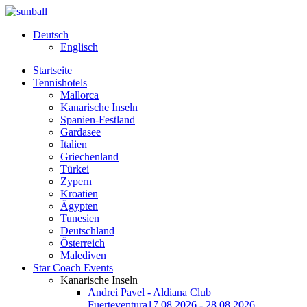
Deutsch
Englisch
Startseite
Tennishotels
Mallorca
Kanarische Inseln
Spanien-Festland
Gardasee
Italien
Griechenland
Türkei
Zypern
Kroatien
Ägypten
Tunesien
Deutschland
Österreich
Malediven
Star Coach Events
Kanarische Inseln
Andrei Pavel - Aldiana Club
Fuerteventura
17.08.2026 - 28.08.2026