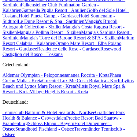
Sardinien
Falkensteiner Club Funimation Garden -
Kalabrien
Gattarella Puglia Resort - Apulien
Golfo del Sole Hotel -
Toskana
Hotel Pineta Campi - Gardasee
Hotel Sonnenalm -
Südtirol
Le Dune Resort & Spa - Sardinien
Mangia's Brucoli,
Autograph Collection - Sizilien
Mangia's Costa Ragusa Resort -
Sizilien
Mangia's Pollina Resort - Sizilien
Mangia's Sardinia Resort -
Sardinien
Mangia's Torre del Barone Resort & SPA - Sizilien
Maritim
Resort Calabria - Kalabrien
Ortano Mare Resort - Elba
Poiano
Resort - Gardasee
Residence delle Rose - Gardasee
Rosewood
Castiglion del Bosco - Toskana
Griechenland:
Aldemar Olympian - Peloponnes
ananea Rocrita - Kreta
Phaea
Cretan Malia - Kreta
Grecotel Lux Me Costa Botanica - Korfu
Lyttos
Beach und Lyttos Mare Resort - Kreta
Mitsis Royal Mare Spa &
Resort - Kreta
Village Heights Resort - Kreta
Deutschland:
Tennisclub Baltrum & Hotel Sealords - Nordsee
Gräflicher Park
Health & Balance - Ostwestfalen
Precise Resort Bad Saarow -
Brandenburg
Schloss Elmau - Bayern
Hotel Dünenmeer -
Ostsee
Strandhotel Fischland - Ostsee
Travemünder Tennisclub -
Ostsee