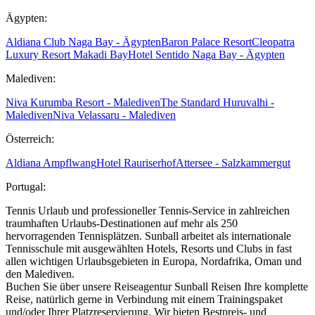
Ägypten:
Aldiana Club Naga Bay - Ägypten
Baron Palace Resort
Cleopatra
Luxury Resort Makadi Bay
Hotel Sentido Naga Bay - Ägypten
Malediven:
Niva Kurumba Resort - Malediven
The Standard Huruvalhi -
Malediven
Niva Velassaru - Malediven
Österreich:
Aldiana Ampflwang
Hotel Rauriserhof
Attersee - Salzkammergut
Portugal:
Tennis Urlaub und professioneller Tennis-Service in zahlreichen
traumhaften Urlaubs-Destinationen auf mehr als 250
hervorragenden Tennisplätzen. Sunball arbeitet als internationale
Tennisschule mit ausgewählten Hotels, Resorts und Clubs in fast
allen wichtigen Urlaubsgebieten in Europa, Nordafrika, Oman und
den Malediven.
Buchen Sie über unsere Reiseagentur Sunball Reisen Ihre komplette
Reise, natürlich gerne in Verbindung mit einem Trainingspaket
und/oder Ihrer Platzreservierung. Wir bieten Bestpreis- und