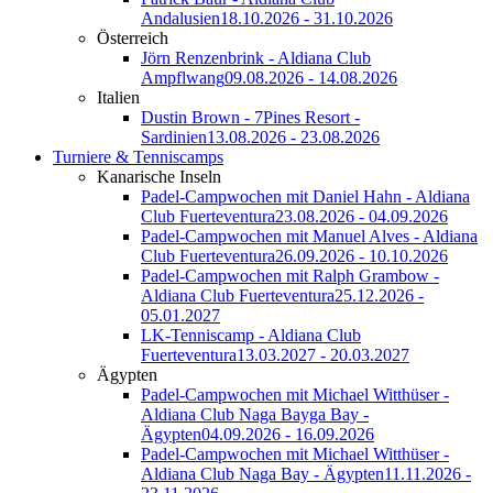
Andalusien
18.10.2026 - 31.10.2026
Österreich
Jörn Renzenbrink - Aldiana Club
Ampflwang
09.08.2026 - 14.08.2026
Italien
Dustin Brown - 7Pines Resort -
Sardinien
13.08.2026 - 23.08.2026
Turniere & Tenniscamps
Kanarische Inseln
Padel-Campwochen mit Daniel Hahn - Aldiana
Club Fuerteventura
23.08.2026 - 04.09.2026
Padel-Campwochen mit Manuel Alves - Aldiana
Club Fuerteventura
26.09.2026 - 10.10.2026
Padel-Campwochen mit Ralph Grambow -
Aldiana Club Fuerteventura
25.12.2026 -
05.01.2027
LK-Tenniscamp - Aldiana Club
Fuerteventura
13.03.2027 - 20.03.2027
Ägypten
Padel-Campwochen mit Michael Witthüser -
Aldiana Club Naga Bayga Bay -
Ägypten
04.09.2026 - 16.09.2026
Padel-Campwochen mit Michael Witthüser -
Aldiana Club Naga Bay - Ägypten
11.11.2026 -