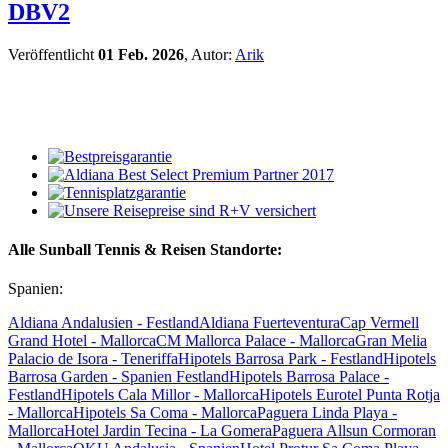
DBV2
Veröffentlicht
01 Feb. 2026
, Autor:
Arik
Alle Sunball Tennis & Reisen Standorte:
Spanien:
Aldiana Andalusien - Festland
Aldiana Fuerteventura
Cap Vermell
Grand Hotel - Mallorca
CM Mallorca Palace - Mallorca
Gran Melia
Palacio de Isora - Teneriffa
Hipotels Barrosa Park - Festland
Hipotels
Barrosa Garden - Spanien Festland
Hipotels Barrosa Palace -
Festland
Hipotels Cala Millor - Mallorca
Hipotels Eurotel Punta Rotja
- Mallorca
Hipotels Sa Coma - Mallorca
Paguera Linda Playa -
Mallorca
Hotel Jardin Tecina - La Gomera
Paguera Allsun Cormoran