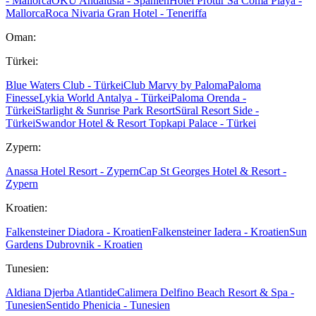
- Mallorca
OKU Andalusia - Spanien
Hotel Protur Sa Coma Playa -
Mallorca
Roca Nivaria Gran Hotel - Teneriffa
Oman:
Türkei:
Blue Waters Club - Türkei
Club Marvy by Paloma
Paloma
Finesse
Lykia World Antalya - Türkei
Paloma Orenda -
Türkei
Starlight & Sunrise Park Resort
Süral Resort Side -
Türkei
Swandor Hotel & Resort Topkapi Palace - Türkei
Zypern:
Anassa Hotel Resort - Zypern
Cap St Georges Hotel & Resort -
Zypern
Kroatien:
Falkensteiner Diadora - Kroatien
Falkensteiner Iadera - Kroatien
Sun
Gardens Dubrovnik - Kroatien
Tunesien:
Aldiana Djerba Atlantide
Calimera Delfino Beach Resort & Spa -
Tunesien
Sentido Phenicia - Tunesien