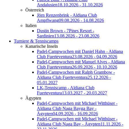
Andalusien
18.10.2026 - 31.10.2026
Österreich
Jörn Renzenbrink - Aldiana Club
Ampflwang
09.08.2026 - 14.08.2026
Italien
Dustin Brown - 7Pines Resort -
Sardinien
13.08.2026 - 23.08.2026
Turniere & Tenniscamps
Kanarische Inseln
Padel-Campwochen mit Daniel Hahn - Aldiana
Club Fuerteventura
23.08.2026 - 04.09.2026
Padel-Campwochen mit Manuel Alves - Aldiana
Club Fuerteventura
26.09.2026 - 10.10.2026
Padel-Campwochen mit Ralph Grambow -
Aldiana Club Fuerteventura
25.12.2026 -
05.01.2027
LK-Tenniscamp - Aldiana Club
Fuerteventura
13.03.2027 - 20.03.2027
Ägypten
Padel-Campwochen mit Michael Witthüser -
Aldiana Club Naga Bayga Bay -
Ägypten
04.09.2026 - 16.09.2026
Padel-Campwochen mit Michael Witthüser -
Aldiana Club Naga Bay - Ägypten
11.11.2026 -