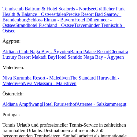
Tennisclub Baltrum & Hotel Sealords - Nordsee
Gräflicher Park
Health & Balance - Ostwestfalen
Precise Resort Bad Saarow -
Brandenburg
Schloss Elmau - Bayern
Hotel Dünenmeer -
Ostsee
Strandhotel Fischland - Ostsee
Travemünder Tennisclub -
Ostsee
Ägypten:
Aldiana Club Naga Bay - Ägypten
Baron Palace Resort
Cleopatra
Luxury Resort Makadi Bay
Hotel Sentido Naga Bay - Ägypten
Malediven:
Niva Kurumba Resort - Malediven
The Standard Huruvalhi -
Malediven
Niva Velassaru - Malediven
Österreich:
Aldiana Ampflwang
Hotel Rauriserhof
Attersee - Salzkammergut
Portugal:
Tennis Urlaub und professioneller Tennis-Service in zahlreichen
traumhaften Urlaubs-Destinationen auf mehr als 250
hervorragenden Tennisplätzen. Sunball arbeitet als internationale