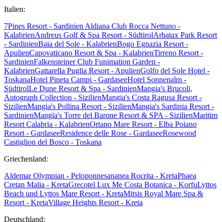
Italien:
7Pines Resort - Sardinien
Aldiana Club Rocca Nettuno -
Kalabrien
Andreus Golf & Spa Resort - Südtirol
Arbatax Park Resort
- Sardinien
Baia del Sole - Kalabrien
Bogo Egnazia Resort -
Apulien
Capovaticano Resort & Spa - Kalabrien
Tirreno Resort -
Sardinien
Falkensteiner Club Funimation Garden -
Kalabrien
Gattarella Puglia Resort - Apulien
Golfo del Sole Hotel -
Toskana
Hotel Pineta Campi - Gardasee
Hotel Sonnenalm -
Südtirol
Le Dune Resort & Spa - Sardinien
Mangia's Brucoli,
Autograph Collection - Sizilien
Mangia's Costa Ragusa Resort -
Sizilien
Mangia's Pollina Resort - Sizilien
Mangia's Sardinia Resort -
Sardinien
Mangia's Torre del Barone Resort & SPA - Sizilien
Maritim
Resort Calabria - Kalabrien
Ortano Mare Resort - Elba
Poiano
Resort - Gardasee
Residence delle Rose - Gardasee
Rosewood
Castiglion del Bosco - Toskana
Griechenland:
Aldemar Olympian - Peloponnes
ananea Rocrita - Kreta
Phaea
Cretan Malia - Kreta
Grecotel Lux Me Costa Botanica - Korfu
Lyttos
Beach und Lyttos Mare Resort - Kreta
Mitsis Royal Mare Spa &
Resort - Kreta
Village Heights Resort - Kreta
Deutschland: