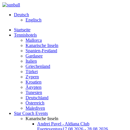
Deutsch
Englisch
Startseite
Tennishotels
Mallorca
Kanarische Inseln
Spanien-Festland
Gardasee
Italien
Griechenland
Türkei
Zypern
Kroatien
Ägypten
Tunesien
Deutschland
Österreich
Malediven
Star Coach Events
Kanarische Inseln
Andrei Pavel - Aldiana Club
Fuerteventura
17.08.2026 - 28.08.2026