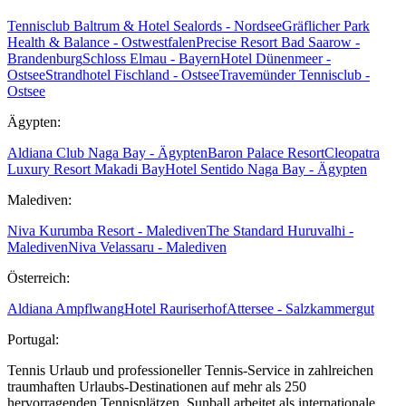
Tennisclub Baltrum & Hotel Sealords - Nordsee
Gräflicher Park
Health & Balance - Ostwestfalen
Precise Resort Bad Saarow -
Brandenburg
Schloss Elmau - Bayern
Hotel Dünenmeer -
Ostsee
Strandhotel Fischland - Ostsee
Travemünder Tennisclub -
Ostsee
Ägypten:
Aldiana Club Naga Bay - Ägypten
Baron Palace Resort
Cleopatra
Luxury Resort Makadi Bay
Hotel Sentido Naga Bay - Ägypten
Malediven:
Niva Kurumba Resort - Malediven
The Standard Huruvalhi -
Malediven
Niva Velassaru - Malediven
Österreich:
Aldiana Ampflwang
Hotel Rauriserhof
Attersee - Salzkammergut
Portugal:
Tennis Urlaub und professioneller Tennis-Service in zahlreichen
traumhaften Urlaubs-Destinationen auf mehr als 250
hervorragenden Tennisplätzen. Sunball arbeitet als internationale