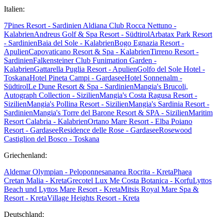
Italien:
7Pines Resort - Sardinien
Aldiana Club Rocca Nettuno -
Kalabrien
Andreus Golf & Spa Resort - Südtirol
Arbatax Park Resort
- Sardinien
Baia del Sole - Kalabrien
Bogo Egnazia Resort -
Apulien
Capovaticano Resort & Spa - Kalabrien
Tirreno Resort -
Sardinien
Falkensteiner Club Funimation Garden -
Kalabrien
Gattarella Puglia Resort - Apulien
Golfo del Sole Hotel -
Toskana
Hotel Pineta Campi - Gardasee
Hotel Sonnenalm -
Südtirol
Le Dune Resort & Spa - Sardinien
Mangia's Brucoli,
Autograph Collection - Sizilien
Mangia's Costa Ragusa Resort -
Sizilien
Mangia's Pollina Resort - Sizilien
Mangia's Sardinia Resort -
Sardinien
Mangia's Torre del Barone Resort & SPA - Sizilien
Maritim
Resort Calabria - Kalabrien
Ortano Mare Resort - Elba
Poiano
Resort - Gardasee
Residence delle Rose - Gardasee
Rosewood
Castiglion del Bosco - Toskana
Griechenland:
Aldemar Olympian - Peloponnes
ananea Rocrita - Kreta
Phaea
Cretan Malia - Kreta
Grecotel Lux Me Costa Botanica - Korfu
Lyttos
Beach und Lyttos Mare Resort - Kreta
Mitsis Royal Mare Spa &
Resort - Kreta
Village Heights Resort - Kreta
Deutschland: