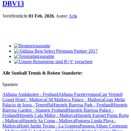
DBV13
Veröffentlicht
01 Feb. 2026
, Autor:
Arik
Alle Sunball Tennis & Reisen Standorte:
Spanien:
Aldiana Andalusien - Festland
Aldiana Fuerteventura
Cap Vermell
Grand Hotel - Mallorca
CM Mallorca Palace - Mallorca
Gran Melia
Palacio de Isora - Teneriffa
Hipotels Barrosa Park - Festland
Hipotels
Barrosa Garden - Spanien Festland
Hipotels Barrosa Palace -
Festland
Hipotels Cala Millor - Mallorca
Hipotels Eurotel Punta Rotja
- Mallorca
Hipotels Sa Coma - Mallorca
Paguera Linda Playa -
Mallorca
Hotel Jardin Tecina - La Gomera
Paguera Allsun Cormoran