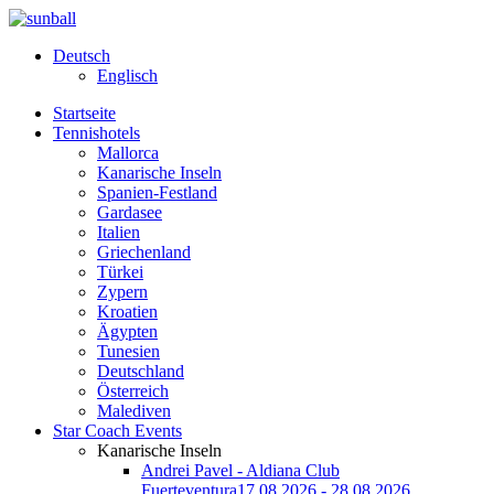
Deutsch
Englisch
Startseite
Tennishotels
Mallorca
Kanarische Inseln
Spanien-Festland
Gardasee
Italien
Griechenland
Türkei
Zypern
Kroatien
Ägypten
Tunesien
Deutschland
Österreich
Malediven
Star Coach Events
Kanarische Inseln
Andrei Pavel - Aldiana Club
Fuerteventura
17.08.2026 - 28.08.2026