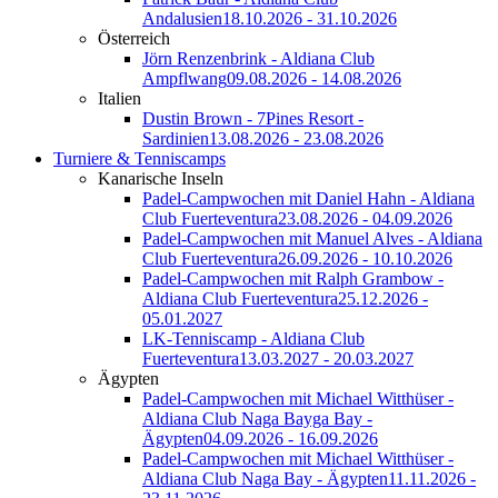
Andalusien
18.10.2026 - 31.10.2026
Österreich
Jörn Renzenbrink - Aldiana Club
Ampflwang
09.08.2026 - 14.08.2026
Italien
Dustin Brown - 7Pines Resort -
Sardinien
13.08.2026 - 23.08.2026
Turniere & Tenniscamps
Kanarische Inseln
Padel-Campwochen mit Daniel Hahn - Aldiana
Club Fuerteventura
23.08.2026 - 04.09.2026
Padel-Campwochen mit Manuel Alves - Aldiana
Club Fuerteventura
26.09.2026 - 10.10.2026
Padel-Campwochen mit Ralph Grambow -
Aldiana Club Fuerteventura
25.12.2026 -
05.01.2027
LK-Tenniscamp - Aldiana Club
Fuerteventura
13.03.2027 - 20.03.2027
Ägypten
Padel-Campwochen mit Michael Witthüser -
Aldiana Club Naga Bayga Bay -
Ägypten
04.09.2026 - 16.09.2026
Padel-Campwochen mit Michael Witthüser -
Aldiana Club Naga Bay - Ägypten
11.11.2026 -