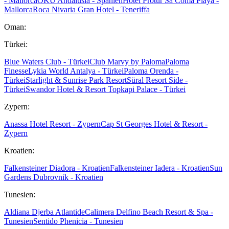
- Mallorca
OKU Andalusia - Spanien
Hotel Protur Sa Coma Playa -
Mallorca
Roca Nivaria Gran Hotel - Teneriffa
Oman:
Türkei:
Blue Waters Club - Türkei
Club Marvy by Paloma
Paloma
Finesse
Lykia World Antalya - Türkei
Paloma Orenda -
Türkei
Starlight & Sunrise Park Resort
Süral Resort Side -
Türkei
Swandor Hotel & Resort Topkapi Palace - Türkei
Zypern:
Anassa Hotel Resort - Zypern
Cap St Georges Hotel & Resort -
Zypern
Kroatien:
Falkensteiner Diadora - Kroatien
Falkensteiner Iadera - Kroatien
Sun
Gardens Dubrovnik - Kroatien
Tunesien:
Aldiana Djerba Atlantide
Calimera Delfino Beach Resort & Spa -
Tunesien
Sentido Phenicia - Tunesien