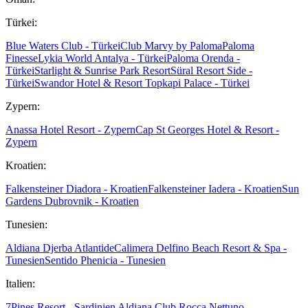
Türkei:
Blue Waters Club - Türkei
Club Marvy by Paloma
Paloma
Finesse
Lykia World Antalya - Türkei
Paloma Orenda -
Türkei
Starlight & Sunrise Park Resort
Süral Resort Side -
Türkei
Swandor Hotel & Resort Topkapi Palace - Türkei
Zypern:
Anassa Hotel Resort - Zypern
Cap St Georges Hotel & Resort -
Zypern
Kroatien:
Falkensteiner Diadora - Kroatien
Falkensteiner Iadera - Kroatien
Sun
Gardens Dubrovnik - Kroatien
Tunesien:
Aldiana Djerba Atlantide
Calimera Delfino Beach Resort & Spa -
Tunesien
Sentido Phenicia - Tunesien
Italien:
7Pines Resort - Sardinien
Aldiana Club Rocca Nettuno -