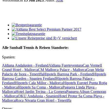
Veröffentlicht
15 Juli 2025
, Autor:
Arik
Alle Sunball Tennis & Reisen Standorte:
Spanien:
Aldiana Andalusien - Festland
Aldiana Fuerteventura
Cap Vermell
Grand Hotel - Mallorca
CM Mallorca Palace - Mallorca
Gran Melia
Palacio de Isora - Teneriffa
Hipotels Barrosa Park - Festland
Hipotels
Barrosa Garden - Spanien Festland
Hipotels Barrosa Palace -
Festland
Hipotels Cala Millor - Mallorca
Hipotels Eurotel Punta Rotja
- Mallorca
Hipotels Sa Coma - Mallorca
Paguera Linda Playa -
Mallorca
Hotel Jardin Tecina - La Gomera
Paguera Allsun Cormoran
- Mallorca
OKU Andalusia - Spanien
Hotel Protur Sa Coma Playa -
Mallorca
Roca Nivaria Gran Hotel - Teneriffa
Oman: