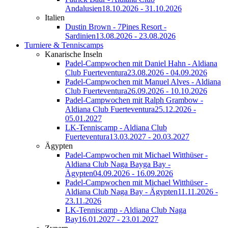
Andalusien
18.10.2026 - 31.10.2026
Italien
Dustin Brown - 7Pines Resort -
Sardinien
13.08.2026 - 23.08.2026
Turniere & Tenniscamps
Kanarische Inseln
Padel-Campwochen mit Daniel Hahn - Aldiana
Club Fuerteventura
23.08.2026 - 04.09.2026
Padel-Campwochen mit Manuel Alves - Aldiana
Club Fuerteventura
26.09.2026 - 10.10.2026
Padel-Campwochen mit Ralph Grambow -
Aldiana Club Fuerteventura
25.12.2026 -
05.01.2027
LK-Tenniscamp - Aldiana Club
Fuerteventura
13.03.2027 - 20.03.2027
Ägypten
Padel-Campwochen mit Michael Witthüser -
Aldiana Club Naga Bayga Bay -
Ägypten
04.09.2026 - 16.09.2026
Padel-Campwochen mit Michael Witthüser -
Aldiana Club Naga Bay - Ägypten
11.11.2026 -
23.11.2026
LK-Tenniscamp - Aldiana Club Naga
Bay
16.01.2027 - 23.01.2027