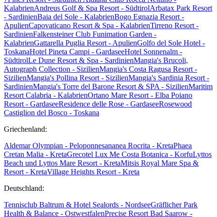
Kalabrien
Andreus Golf & Spa Resort - Südtirol
Arbatax Park Resort
- Sardinien
Baia del Sole - Kalabrien
Bogo Egnazia Resort -
Apulien
Capovaticano Resort & Spa - Kalabrien
Tirreno Resort -
Sardinien
Falkensteiner Club Funimation Garden -
Kalabrien
Gattarella Puglia Resort - Apulien
Golfo del Sole Hotel -
Toskana
Hotel Pineta Campi - Gardasee
Hotel Sonnenalm -
Südtirol
Le Dune Resort & Spa - Sardinien
Mangia's Brucoli,
Autograph Collection - Sizilien
Mangia's Costa Ragusa Resort -
Sizilien
Mangia's Pollina Resort - Sizilien
Mangia's Sardinia Resort -
Sardinien
Mangia's Torre del Barone Resort & SPA - Sizilien
Maritim
Resort Calabria - Kalabrien
Ortano Mare Resort - Elba
Poiano
Resort - Gardasee
Residence delle Rose - Gardasee
Rosewood
Castiglion del Bosco - Toskana
Griechenland:
Aldemar Olympian - Peloponnes
ananea Rocrita - Kreta
Phaea
Cretan Malia - Kreta
Grecotel Lux Me Costa Botanica - Korfu
Lyttos
Beach und Lyttos Mare Resort - Kreta
Mitsis Royal Mare Spa &
Resort - Kreta
Village Heights Resort - Kreta
Deutschland:
Tennisclub Baltrum & Hotel Sealords - Nordsee
Gräflicher Park
Health & Balance - Ostwestfalen
Precise Resort Bad Saarow -