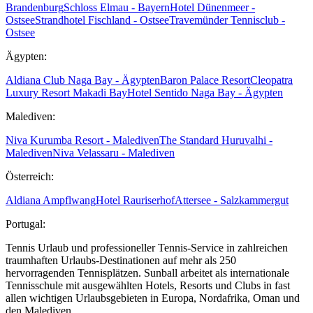
Brandenburg
Schloss Elmau - Bayern
Hotel Dünenmeer -
Ostsee
Strandhotel Fischland - Ostsee
Travemünder Tennisclub -
Ostsee
Ägypten:
Aldiana Club Naga Bay - Ägypten
Baron Palace Resort
Cleopatra
Luxury Resort Makadi Bay
Hotel Sentido Naga Bay - Ägypten
Malediven:
Niva Kurumba Resort - Malediven
The Standard Huruvalhi -
Malediven
Niva Velassaru - Malediven
Österreich:
Aldiana Ampflwang
Hotel Rauriserhof
Attersee - Salzkammergut
Portugal:
Tennis Urlaub und professioneller Tennis-Service in zahlreichen
traumhaften Urlaubs-Destinationen auf mehr als 250
hervorragenden Tennisplätzen. Sunball arbeitet als internationale
Tennisschule mit ausgewählten Hotels, Resorts und Clubs in fast
allen wichtigen Urlaubsgebieten in Europa, Nordafrika, Oman und
den Malediven.