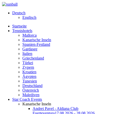
Deutsch
Englisch
Startseite
Tennishotels
Mallorca
Kanarische Inseln
Spanien-Festland
Gardasee
Italien
Griechenland
Türkei
Zypern
Kroatien
Ägypten
Tunesien
Deutschland
Österreich
Malediven
Star Coach Events
Kanarische Inseln
Andrei Pavel - Aldiana Club
Fuerteventura
17.08.2026 - 28.08.2026