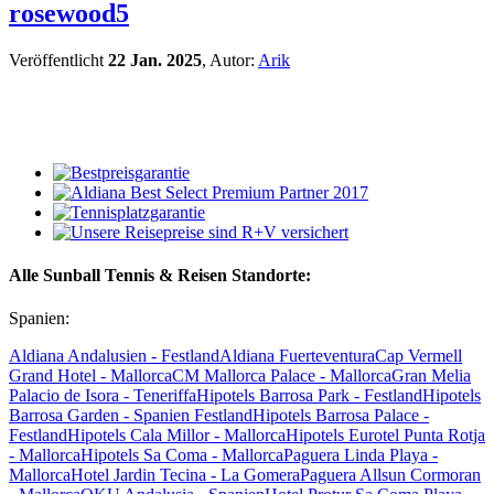
rosewood5
Veröffentlicht
22 Jan. 2025
, Autor:
Arik
Alle Sunball Tennis & Reisen Standorte:
Spanien:
Aldiana Andalusien - Festland
Aldiana Fuerteventura
Cap Vermell
Grand Hotel - Mallorca
CM Mallorca Palace - Mallorca
Gran Melia
Palacio de Isora - Teneriffa
Hipotels Barrosa Park - Festland
Hipotels
Barrosa Garden - Spanien Festland
Hipotels Barrosa Palace -
Festland
Hipotels Cala Millor - Mallorca
Hipotels Eurotel Punta Rotja
- Mallorca
Hipotels Sa Coma - Mallorca
Paguera Linda Playa -
Mallorca
Hotel Jardin Tecina - La Gomera
Paguera Allsun Cormoran