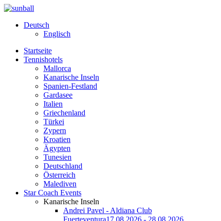
Deutsch
Englisch
Startseite
Tennishotels
Mallorca
Kanarische Inseln
Spanien-Festland
Gardasee
Italien
Griechenland
Türkei
Zypern
Kroatien
Ägypten
Tunesien
Deutschland
Österreich
Malediven
Star Coach Events
Kanarische Inseln
Andrei Pavel - Aldiana Club
Fuerteventura
17.08.2026 - 28.08.2026