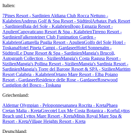
Italien:
7Pines Resort - Sardinien
Aldiana Club Rocca Nettuno -
Kalabrien
Andreus Golf & Spa Resort - Südtirol
Arbatax Park Resort
- Sardinien
Baia del Sole - Kalabrien
Bogo Egnazia Resort -
Apulien
Capovaticano Resort & Spa - Kalabrien
Tirreno Resort -
Sardinien
Falkensteiner Club Funimation Garden -
Kalabrien
Gattarella Puglia Resort - Apulien
Golfo del Sole Hotel -
Toskana
Hotel Pineta Campi - Gardasee
Hotel Sonnenalm -
Südtirol
Le Dune Resort & Spa - Sardinien
Mangia's Brucoli,
Autograph Collection - Sizilien
Mangia's Costa Ragusa Resort -
Sizilien
Mangia's Pollina Resort - Sizilien
Mangia's Sardinia Resort -
Sardinien
Mangia's Torre del Barone Resort & SPA - Sizilien
Maritim
Resort Calabria - Kalabrien
Ortano Mare Resort - Elba
Poiano
Resort - Gardasee
Residence delle Rose - Gardasee
Rosewood
Castiglion del Bosco - Toskana
Griechenland:
Aldemar Olympian - Peloponnes
ananea Rocrita - Kreta
Phaea
Cretan Malia - Kreta
Grecotel Lux Me Costa Botanica - Korfu
Lyttos
Beach und Lyttos Mare Resort - Kreta
Mitsis Royal Mare Spa &
Resort - Kreta
Village Heights Resort - Kreta
Deutschland: