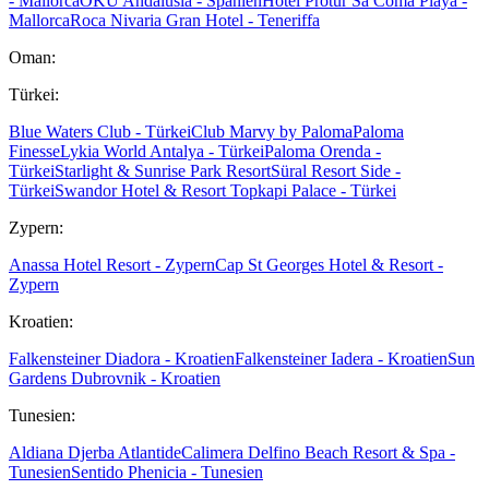
- Mallorca
OKU Andalusia - Spanien
Hotel Protur Sa Coma Playa -
Mallorca
Roca Nivaria Gran Hotel - Teneriffa
Oman:
Türkei:
Blue Waters Club - Türkei
Club Marvy by Paloma
Paloma
Finesse
Lykia World Antalya - Türkei
Paloma Orenda -
Türkei
Starlight & Sunrise Park Resort
Süral Resort Side -
Türkei
Swandor Hotel & Resort Topkapi Palace - Türkei
Zypern:
Anassa Hotel Resort - Zypern
Cap St Georges Hotel & Resort -
Zypern
Kroatien:
Falkensteiner Diadora - Kroatien
Falkensteiner Iadera - Kroatien
Sun
Gardens Dubrovnik - Kroatien
Tunesien:
Aldiana Djerba Atlantide
Calimera Delfino Beach Resort & Spa -
Tunesien
Sentido Phenicia - Tunesien