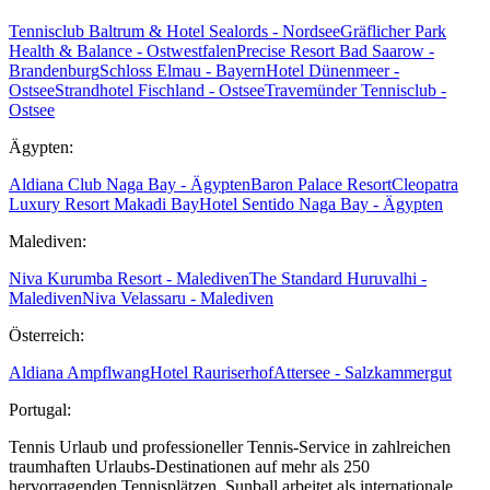
Tennisclub Baltrum & Hotel Sealords - Nordsee
Gräflicher Park
Health & Balance - Ostwestfalen
Precise Resort Bad Saarow -
Brandenburg
Schloss Elmau - Bayern
Hotel Dünenmeer -
Ostsee
Strandhotel Fischland - Ostsee
Travemünder Tennisclub -
Ostsee
Ägypten:
Aldiana Club Naga Bay - Ägypten
Baron Palace Resort
Cleopatra
Luxury Resort Makadi Bay
Hotel Sentido Naga Bay - Ägypten
Malediven:
Niva Kurumba Resort - Malediven
The Standard Huruvalhi -
Malediven
Niva Velassaru - Malediven
Österreich:
Aldiana Ampflwang
Hotel Rauriserhof
Attersee - Salzkammergut
Portugal:
Tennis Urlaub und professioneller Tennis-Service in zahlreichen
traumhaften Urlaubs-Destinationen auf mehr als 250
hervorragenden Tennisplätzen. Sunball arbeitet als internationale