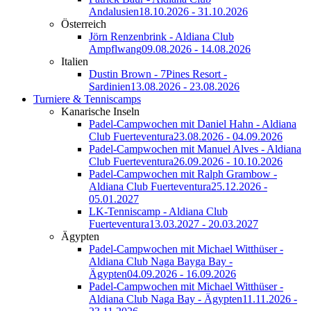
Andalusien
18.10.2026 - 31.10.2026
Österreich
Jörn Renzenbrink - Aldiana Club
Ampflwang
09.08.2026 - 14.08.2026
Italien
Dustin Brown - 7Pines Resort -
Sardinien
13.08.2026 - 23.08.2026
Turniere & Tenniscamps
Kanarische Inseln
Padel-Campwochen mit Daniel Hahn - Aldiana
Club Fuerteventura
23.08.2026 - 04.09.2026
Padel-Campwochen mit Manuel Alves - Aldiana
Club Fuerteventura
26.09.2026 - 10.10.2026
Padel-Campwochen mit Ralph Grambow -
Aldiana Club Fuerteventura
25.12.2026 -
05.01.2027
LK-Tenniscamp - Aldiana Club
Fuerteventura
13.03.2027 - 20.03.2027
Ägypten
Padel-Campwochen mit Michael Witthüser -
Aldiana Club Naga Bayga Bay -
Ägypten
04.09.2026 - 16.09.2026
Padel-Campwochen mit Michael Witthüser -
Aldiana Club Naga Bay - Ägypten
11.11.2026 -