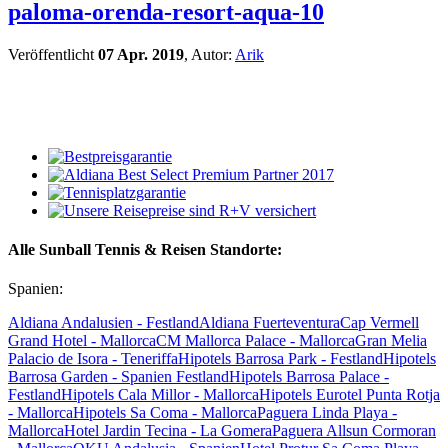
paloma-orenda-resort-aqua-10
Veröffentlicht
07 Apr. 2019
, Autor:
Arik
Alle Sunball Tennis & Reisen Standorte:
Spanien:
Aldiana Andalusien - Festland
Aldiana Fuerteventura
Cap Vermell
Grand Hotel - Mallorca
CM Mallorca Palace - Mallorca
Gran Melia
Palacio de Isora - Teneriffa
Hipotels Barrosa Park - Festland
Hipotels
Barrosa Garden - Spanien Festland
Hipotels Barrosa Palace -
Festland
Hipotels Cala Millor - Mallorca
Hipotels Eurotel Punta Rotja
- Mallorca
Hipotels Sa Coma - Mallorca
Paguera Linda Playa -
Mallorca
Hotel Jardin Tecina - La Gomera
Paguera Allsun Cormoran