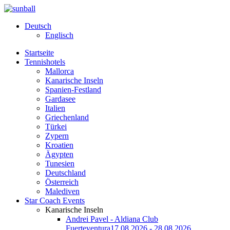
Deutsch
Englisch
Startseite
Tennishotels
Mallorca
Kanarische Inseln
Spanien-Festland
Gardasee
Italien
Griechenland
Türkei
Zypern
Kroatien
Ägypten
Tunesien
Deutschland
Österreich
Malediven
Star Coach Events
Kanarische Inseln
Andrei Pavel - Aldiana Club
Fuerteventura
17.08.2026 - 28.08.2026