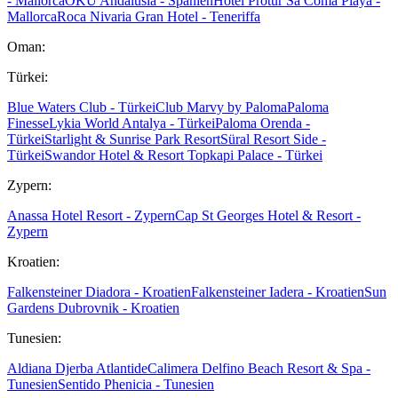
- Mallorca
OKU Andalusia - Spanien
Hotel Protur Sa Coma Playa -
Mallorca
Roca Nivaria Gran Hotel - Teneriffa
Oman:
Türkei:
Blue Waters Club - Türkei
Club Marvy by Paloma
Paloma
Finesse
Lykia World Antalya - Türkei
Paloma Orenda -
Türkei
Starlight & Sunrise Park Resort
Süral Resort Side -
Türkei
Swandor Hotel & Resort Topkapi Palace - Türkei
Zypern:
Anassa Hotel Resort - Zypern
Cap St Georges Hotel & Resort -
Zypern
Kroatien:
Falkensteiner Diadora - Kroatien
Falkensteiner Iadera - Kroatien
Sun
Gardens Dubrovnik - Kroatien
Tunesien:
Aldiana Djerba Atlantide
Calimera Delfino Beach Resort & Spa -
Tunesien
Sentido Phenicia - Tunesien