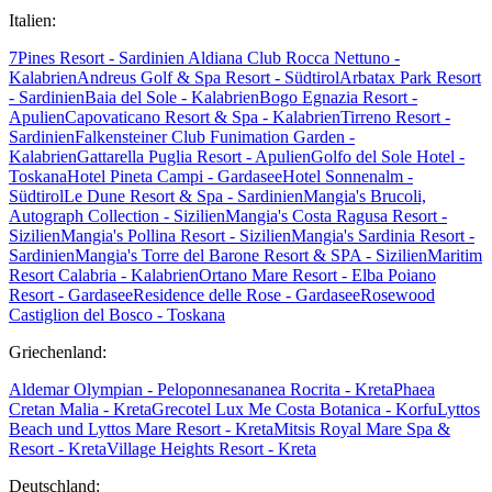
Italien:
7Pines Resort - Sardinien
Aldiana Club Rocca Nettuno -
Kalabrien
Andreus Golf & Spa Resort - Südtirol
Arbatax Park Resort
- Sardinien
Baia del Sole - Kalabrien
Bogo Egnazia Resort -
Apulien
Capovaticano Resort & Spa - Kalabrien
Tirreno Resort -
Sardinien
Falkensteiner Club Funimation Garden -
Kalabrien
Gattarella Puglia Resort - Apulien
Golfo del Sole Hotel -
Toskana
Hotel Pineta Campi - Gardasee
Hotel Sonnenalm -
Südtirol
Le Dune Resort & Spa - Sardinien
Mangia's Brucoli,
Autograph Collection - Sizilien
Mangia's Costa Ragusa Resort -
Sizilien
Mangia's Pollina Resort - Sizilien
Mangia's Sardinia Resort -
Sardinien
Mangia's Torre del Barone Resort & SPA - Sizilien
Maritim
Resort Calabria - Kalabrien
Ortano Mare Resort - Elba
Poiano
Resort - Gardasee
Residence delle Rose - Gardasee
Rosewood
Castiglion del Bosco - Toskana
Griechenland:
Aldemar Olympian - Peloponnes
ananea Rocrita - Kreta
Phaea
Cretan Malia - Kreta
Grecotel Lux Me Costa Botanica - Korfu
Lyttos
Beach und Lyttos Mare Resort - Kreta
Mitsis Royal Mare Spa &
Resort - Kreta
Village Heights Resort - Kreta
Deutschland: