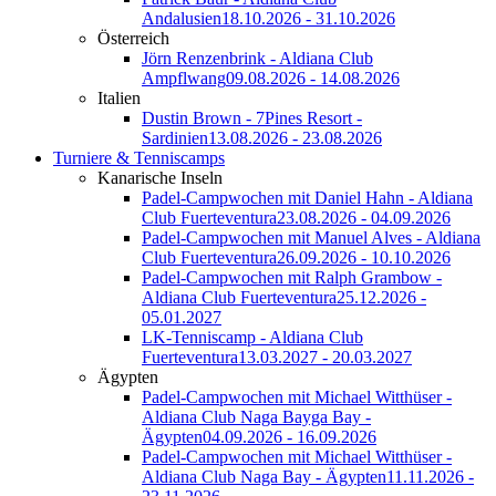
Andalusien
18.10.2026 - 31.10.2026
Österreich
Jörn Renzenbrink - Aldiana Club
Ampflwang
09.08.2026 - 14.08.2026
Italien
Dustin Brown - 7Pines Resort -
Sardinien
13.08.2026 - 23.08.2026
Turniere & Tenniscamps
Kanarische Inseln
Padel-Campwochen mit Daniel Hahn - Aldiana
Club Fuerteventura
23.08.2026 - 04.09.2026
Padel-Campwochen mit Manuel Alves - Aldiana
Club Fuerteventura
26.09.2026 - 10.10.2026
Padel-Campwochen mit Ralph Grambow -
Aldiana Club Fuerteventura
25.12.2026 -
05.01.2027
LK-Tenniscamp - Aldiana Club
Fuerteventura
13.03.2027 - 20.03.2027
Ägypten
Padel-Campwochen mit Michael Witthüser -
Aldiana Club Naga Bayga Bay -
Ägypten
04.09.2026 - 16.09.2026
Padel-Campwochen mit Michael Witthüser -
Aldiana Club Naga Bay - Ägypten
11.11.2026 -