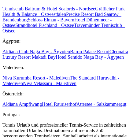
Tennisclub Baltrum & Hotel Sealords - Nordsee
Gräflicher Park
Health & Balance - Ostwestfalen
Precise Resort Bad Saarow -
Brandenburg
Schloss Elmau - Bayern
Hotel Dünenmeer -
Ostsee
Strandhotel Fischland - Ostsee
Travemünder Tennisclub -
Ostsee
Ägypten:
Aldiana Club Naga Bay - Ägypten
Baron Palace Resort
Cleopatra
Luxury Resort Makadi Bay
Hotel Sentido Naga Bay - Ägypten
Malediven:
Niva Kurumba Resort - Malediven
The Standard Huruvalhi -
Malediven
Niva Velassaru - Malediven
Österreich:
Aldiana Ampflwang
Hotel Rauriserhof
Attersee - Salzkammergut
Portugal:
Tennis Urlaub und professioneller Tennis-Service in zahlreichen
traumhaften Urlaubs-Destinationen auf mehr als 250
hervorragenden Tennisplätzen. Sunball arbeitet als internationale