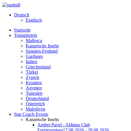
Deutsch
Englisch
Startseite
Tennishotels
Mallorca
Kanarische Inseln
Spanien-Festland
Gardasee
Italien
Griechenland
Türkei
Zypern
Kroatien
Ägypten
Tunesien
Deutschland
Österreich
Malediven
Star Coach Events
Kanarische Inseln
Andrei Pavel - Aldiana Club
Fuerteventura
17.08.2026 - 28.08.2026