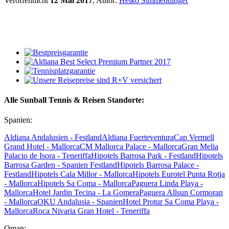
Veröffentlicht
12 Mai 2017
, Autor:
Heiko Simmendinger
Alle Sunball Tennis & Reisen Standorte:
Spanien:
Aldiana Andalusien - Festland
Aldiana Fuerteventura
Cap Vermell
Grand Hotel - Mallorca
CM Mallorca Palace - Mallorca
Gran Melia
Palacio de Isora - Teneriffa
Hipotels Barrosa Park - Festland
Hipotels
Barrosa Garden - Spanien Festland
Hipotels Barrosa Palace -
Festland
Hipotels Cala Millor - Mallorca
Hipotels Eurotel Punta Rotja
- Mallorca
Hipotels Sa Coma - Mallorca
Paguera Linda Playa -
Mallorca
Hotel Jardin Tecina - La Gomera
Paguera Allsun Cormoran
- Mallorca
OKU Andalusia - Spanien
Hotel Protur Sa Coma Playa -
Mallorca
Roca Nivaria Gran Hotel - Teneriffa
Oman: