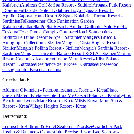
Kalabrien
Andreus Golf & Spa Resort - Südtirol
Arbatax Park Resort
- Sardinien
Baia del Sole - Kalabrien
Bogo Egnazia Resort -
Apulien
Capovaticano Resort & Spa - Kalabrien
Tirreno Resort -
Sardinien
Falkensteiner Club Funimation Garden -
Kalabrien
Gattarella Puglia Resort - Apulien
Golfo del Sole Hotel -
Toskana
Hotel Pineta Campi - Gardasee
Hotel Sonnenalm -
Südtirol
Le Dune Resort & Spa - Sardinien
Mangia's Brucoli,
Autograph Collection - Sizilien
Mangia's Costa Ragusa Resort -
Sizilien
Mangia's Pollina Resort - Sizilien
Mangia's Sardinia Resort -
Sardinien
Mangia's Torre del Barone Resort & SPA - Sizilien
Maritim
Resort Calabria - Kalabrien
Ortano Mare Resort - Elba
Poiano
Resort - Gardasee
Residence delle Rose - Gardasee
Rosewood
Castiglion del Bosco - Toskana
Griechenland:
Aldemar Olympian - Peloponnes
ananea Rocrita - Kreta
Phaea
Cretan Malia - Kreta
Grecotel Lux Me Costa Botanica - Korfu
Lyttos
Beach und Lyttos Mare Resort - Kreta
Mitsis Royal Mare Spa &
Resort - Kreta
Village Heights Resort - Kreta
Deutschland:
Tennisclub Baltrum & Hotel Sealords - Nordsee
Gräflicher Park
Health & Balance - Ostwestfalen
Precise Resort Bad Saarow -