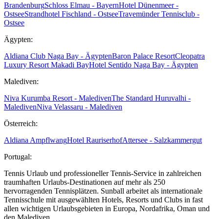
Brandenburg
Schloss Elmau - Bayern
Hotel Dünenmeer -
Ostsee
Strandhotel Fischland - Ostsee
Travemünder Tennisclub -
Ostsee
Ägypten:
Aldiana Club Naga Bay - Ägypten
Baron Palace Resort
Cleopatra
Luxury Resort Makadi Bay
Hotel Sentido Naga Bay - Ägypten
Malediven:
Niva Kurumba Resort - Malediven
The Standard Huruvalhi -
Malediven
Niva Velassaru - Malediven
Österreich:
Aldiana Ampflwang
Hotel Rauriserhof
Attersee - Salzkammergut
Portugal:
Tennis Urlaub und professioneller Tennis-Service in zahlreichen
traumhaften Urlaubs-Destinationen auf mehr als 250
hervorragenden Tennisplätzen. Sunball arbeitet als internationale
Tennisschule mit ausgewählten Hotels, Resorts und Clubs in fast
allen wichtigen Urlaubsgebieten in Europa, Nordafrika, Oman und
den Malediven.