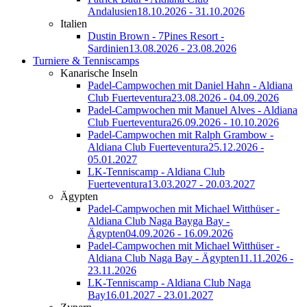
Andalusien
18.10.2026 - 31.10.2026
Italien
Dustin Brown - 7Pines Resort -
Sardinien
13.08.2026 - 23.08.2026
Turniere & Tenniscamps
Kanarische Inseln
Padel-Campwochen mit Daniel Hahn - Aldiana
Club Fuerteventura
23.08.2026 - 04.09.2026
Padel-Campwochen mit Manuel Alves - Aldiana
Club Fuerteventura
26.09.2026 - 10.10.2026
Padel-Campwochen mit Ralph Grambow -
Aldiana Club Fuerteventura
25.12.2026 -
05.01.2027
LK-Tenniscamp - Aldiana Club
Fuerteventura
13.03.2027 - 20.03.2027
Ägypten
Padel-Campwochen mit Michael Witthüser -
Aldiana Club Naga Bayga Bay -
Ägypten
04.09.2026 - 16.09.2026
Padel-Campwochen mit Michael Witthüser -
Aldiana Club Naga Bay - Ägypten
11.11.2026 -
23.11.2026
LK-Tenniscamp - Aldiana Club Naga
Bay
16.01.2027 - 23.01.2027