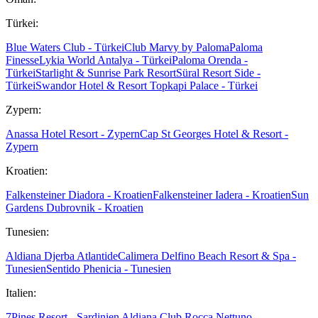
Türkei:
Blue Waters Club - Türkei
Club Marvy by Paloma
Paloma
Finesse
Lykia World Antalya - Türkei
Paloma Orenda -
Türkei
Starlight & Sunrise Park Resort
Süral Resort Side -
Türkei
Swandor Hotel & Resort Topkapi Palace - Türkei
Zypern:
Anassa Hotel Resort - Zypern
Cap St Georges Hotel & Resort -
Zypern
Kroatien:
Falkensteiner Diadora - Kroatien
Falkensteiner Iadera - Kroatien
Sun
Gardens Dubrovnik - Kroatien
Tunesien:
Aldiana Djerba Atlantide
Calimera Delfino Beach Resort & Spa -
Tunesien
Sentido Phenicia - Tunesien
Italien:
7Pines Resort - Sardinien
Aldiana Club Rocca Nettuno -