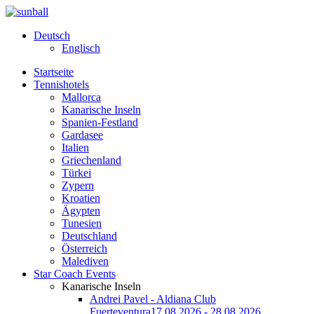
Deutsch
Englisch
Startseite
Tennishotels
Mallorca
Kanarische Inseln
Spanien-Festland
Gardasee
Italien
Griechenland
Türkei
Zypern
Kroatien
Ägypten
Tunesien
Deutschland
Österreich
Malediven
Star Coach Events
Kanarische Inseln
Andrei Pavel - Aldiana Club
Fuerteventura
17.08.2026 - 28.08.2026