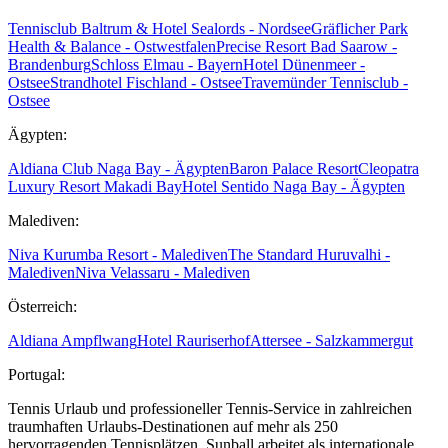
Tennisclub Baltrum & Hotel Sealords - Nordsee
Gräflicher Park
Health & Balance - Ostwestfalen
Precise Resort Bad Saarow -
Brandenburg
Schloss Elmau - Bayern
Hotel Dünenmeer -
Ostsee
Strandhotel Fischland - Ostsee
Travemünder Tennisclub -
Ostsee
Ägypten:
Aldiana Club Naga Bay - Ägypten
Baron Palace Resort
Cleopatra
Luxury Resort Makadi Bay
Hotel Sentido Naga Bay - Ägypten
Malediven:
Niva Kurumba Resort - Malediven
The Standard Huruvalhi -
Malediven
Niva Velassaru - Malediven
Österreich:
Aldiana Ampflwang
Hotel Rauriserhof
Attersee - Salzkammergut
Portugal:
Tennis Urlaub und professioneller Tennis-Service in zahlreichen
traumhaften Urlaubs-Destinationen auf mehr als 250
hervorragenden Tennisplätzen. Sunball arbeitet als internationale