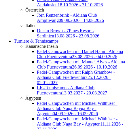
Andalusien
18.10.2026 - 31.10.2026
Österreich
Jörn Renzenbrink - Aldiana Club
Ampflwang
09.08.2026 - 14.08.2026
Italien
Dustin Brown - 7Pines Resort -
Sardinien
13.08.2026 - 23.08.2026
Turniere & Tenniscamps
Kanarische Inseln
Padel-Campwochen mit Daniel Hahn - Aldiana
Club Fuerteventura
23.08.2026 - 04.09.2026
Padel-Campwochen mit Manuel Alves - Aldiana
Club Fuerteventura
26.09.2026 - 10.10.2026
Padel-Campwochen mit Ralph Grambow -
Aldiana Club Fuerteventura
25.12.2026 -
05.01.2027
LK-Tenniscamp - Aldiana Club
Fuerteventura
13.03.2027 - 20.03.2027
Ägypten
Padel-Campwochen mit Michael Witthüser -
Aldiana Club Naga Bayga Bay -
Ägypten
04.09.2026 - 16.09.2026
Padel-Campwochen mit Michael Witthüser -
Aldiana Club Naga Bay - Ägypten
11.11.2026 -