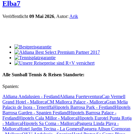
Elba7
Veröffentlicht
09 Mai 2026
, Autor:
Arik
Alle Sunball Tennis & Reisen Standorte:
Spanien:
Aldiana Andalusien - Festland
Aldiana Fuerteventura
Cap Vermell
Grand Hotel - Mallorca
CM Mallorca Palace - Mallorca
Gran Melia
Palacio de Isora - Teneriffa
Hipotels Barrosa Park - Festland
Hipotels
Barrosa Garden - Spanien Festland
Hipotels Barrosa Palace -
Festland
Hipotels Cala Millor - Mallorca
Hipotels Eurotel Punta Rotja
- Mallorca
Hipotels Sa Coma - Mallorca
Paguera Linda Playa -
Mallorca
Hotel Jardin Tecina - La Gomera
Paguera Allsun Cormoran