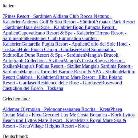
Italien:
7Pines Resort - Sardinien
Aldiana Club Rocca Nettuno -
Kalabrien
Andreus Golf & Spa Resort - Südtirol
Arbatax Park Resort
- Sardinien
Baia del Sole - Kalabrien
Bogo Egnazia Resort -
Apulien
Capovaticano Resort & Spa - Kalabrien
Tirreno Resort -
Sardinien
Falkensteiner Club Funimation Garden -
Kalabrien
Gattarella Puglia Resort - Apulien
Golfo del Sole Hotel -
Toskana
Hotel Pineta Campi - Gardasee
Hotel Sonnenalm -
Südtirol
Le Dune Resort & Spa - Sardinien
Mangia's Brucoli,
Autograph Collection - Sizilien
Mangia's Costa Ragusa Resort -
Sizilien
Mangia's Pollina Resort - Sizilien
Mangia's Sardinia Resort -
Sardinien
Mangia's Torre del Barone Resort & SPA - Sizilien
Maritim
Resort Calabria - Kalabrien
Ortano Mare Resort - Elba
Poiano
Resort - Gardasee
Residence delle Rose - Gardasee
Rosewood
Castiglion del Bosco - Toskana
Griechenland:
Aldemar Olympian - Peloponnes
ananea Rocrita - Kreta
Phaea
Cretan Malia - Kreta
Grecotel Lux Me Costa Botanica - Korfu
Lyttos
Beach und Lyttos Mare Resort - Kreta
Mitsis Royal Mare Spa &
Resort - Kreta
Village Heights Resort - Kreta
Deutschland: