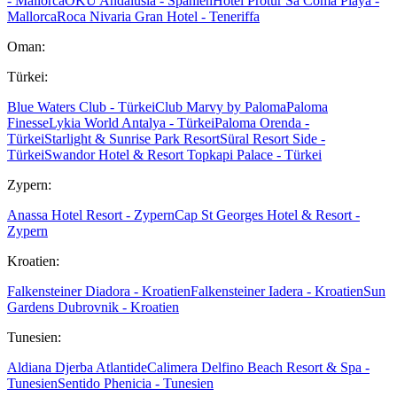
- Mallorca
OKU Andalusia - Spanien
Hotel Protur Sa Coma Playa -
Mallorca
Roca Nivaria Gran Hotel - Teneriffa
Oman:
Türkei:
Blue Waters Club - Türkei
Club Marvy by Paloma
Paloma
Finesse
Lykia World Antalya - Türkei
Paloma Orenda -
Türkei
Starlight & Sunrise Park Resort
Süral Resort Side -
Türkei
Swandor Hotel & Resort Topkapi Palace - Türkei
Zypern:
Anassa Hotel Resort - Zypern
Cap St Georges Hotel & Resort -
Zypern
Kroatien:
Falkensteiner Diadora - Kroatien
Falkensteiner Iadera - Kroatien
Sun
Gardens Dubrovnik - Kroatien
Tunesien:
Aldiana Djerba Atlantide
Calimera Delfino Beach Resort & Spa -
Tunesien
Sentido Phenicia - Tunesien