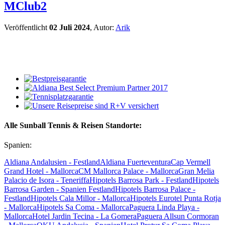
MClub2
Veröffentlicht
02 Juli 2024
, Autor:
Arik
Alle Sunball Tennis & Reisen Standorte:
Spanien:
Aldiana Andalusien - Festland
Aldiana Fuerteventura
Cap Vermell
Grand Hotel - Mallorca
CM Mallorca Palace - Mallorca
Gran Melia
Palacio de Isora - Teneriffa
Hipotels Barrosa Park - Festland
Hipotels
Barrosa Garden - Spanien Festland
Hipotels Barrosa Palace -
Festland
Hipotels Cala Millor - Mallorca
Hipotels Eurotel Punta Rotja
- Mallorca
Hipotels Sa Coma - Mallorca
Paguera Linda Playa -
Mallorca
Hotel Jardin Tecina - La Gomera
Paguera Allsun Cormoran