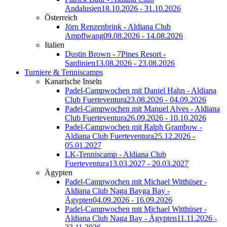
Andalusien
18.10.2026 - 31.10.2026
Österreich
Jörn Renzenbrink - Aldiana Club
Ampflwang
09.08.2026 - 14.08.2026
Italien
Dustin Brown - 7Pines Resort -
Sardinien
13.08.2026 - 23.08.2026
Turniere & Tenniscamps
Kanarische Inseln
Padel-Campwochen mit Daniel Hahn - Aldiana
Club Fuerteventura
23.08.2026 - 04.09.2026
Padel-Campwochen mit Manuel Alves - Aldiana
Club Fuerteventura
26.09.2026 - 10.10.2026
Padel-Campwochen mit Ralph Grambow -
Aldiana Club Fuerteventura
25.12.2026 -
05.01.2027
LK-Tenniscamp - Aldiana Club
Fuerteventura
13.03.2027 - 20.03.2027
Ägypten
Padel-Campwochen mit Michael Witthüser -
Aldiana Club Naga Bayga Bay -
Ägypten
04.09.2026 - 16.09.2026
Padel-Campwochen mit Michael Witthüser -
Aldiana Club Naga Bay - Ägypten
11.11.2026 -