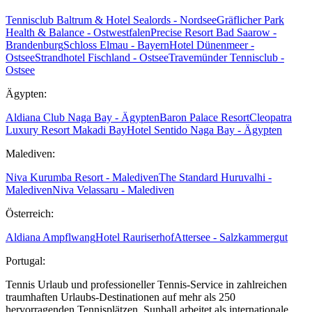
Tennisclub Baltrum & Hotel Sealords - Nordsee
Gräflicher Park
Health & Balance - Ostwestfalen
Precise Resort Bad Saarow -
Brandenburg
Schloss Elmau - Bayern
Hotel Dünenmeer -
Ostsee
Strandhotel Fischland - Ostsee
Travemünder Tennisclub -
Ostsee
Ägypten:
Aldiana Club Naga Bay - Ägypten
Baron Palace Resort
Cleopatra
Luxury Resort Makadi Bay
Hotel Sentido Naga Bay - Ägypten
Malediven:
Niva Kurumba Resort - Malediven
The Standard Huruvalhi -
Malediven
Niva Velassaru - Malediven
Österreich:
Aldiana Ampflwang
Hotel Rauriserhof
Attersee - Salzkammergut
Portugal:
Tennis Urlaub und professioneller Tennis-Service in zahlreichen
traumhaften Urlaubs-Destinationen auf mehr als 250
hervorragenden Tennisplätzen. Sunball arbeitet als internationale