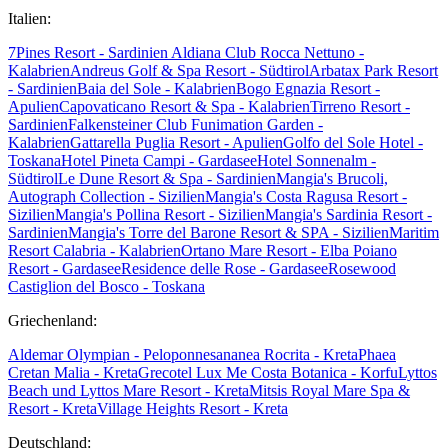
Italien:
7Pines Resort - Sardinien
Aldiana Club Rocca Nettuno -
Kalabrien
Andreus Golf & Spa Resort - Südtirol
Arbatax Park Resort
- Sardinien
Baia del Sole - Kalabrien
Bogo Egnazia Resort -
Apulien
Capovaticano Resort & Spa - Kalabrien
Tirreno Resort -
Sardinien
Falkensteiner Club Funimation Garden -
Kalabrien
Gattarella Puglia Resort - Apulien
Golfo del Sole Hotel -
Toskana
Hotel Pineta Campi - Gardasee
Hotel Sonnenalm -
Südtirol
Le Dune Resort & Spa - Sardinien
Mangia's Brucoli,
Autograph Collection - Sizilien
Mangia's Costa Ragusa Resort -
Sizilien
Mangia's Pollina Resort - Sizilien
Mangia's Sardinia Resort -
Sardinien
Mangia's Torre del Barone Resort & SPA - Sizilien
Maritim
Resort Calabria - Kalabrien
Ortano Mare Resort - Elba
Poiano
Resort - Gardasee
Residence delle Rose - Gardasee
Rosewood
Castiglion del Bosco - Toskana
Griechenland:
Aldemar Olympian - Peloponnes
ananea Rocrita - Kreta
Phaea
Cretan Malia - Kreta
Grecotel Lux Me Costa Botanica - Korfu
Lyttos
Beach und Lyttos Mare Resort - Kreta
Mitsis Royal Mare Spa &
Resort - Kreta
Village Heights Resort - Kreta
Deutschland: