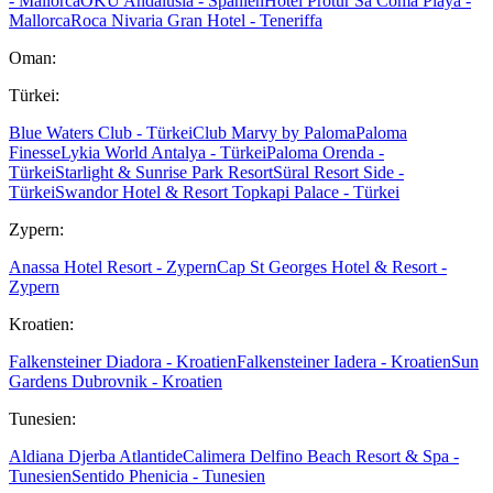
- Mallorca
OKU Andalusia - Spanien
Hotel Protur Sa Coma Playa -
Mallorca
Roca Nivaria Gran Hotel - Teneriffa
Oman:
Türkei:
Blue Waters Club - Türkei
Club Marvy by Paloma
Paloma
Finesse
Lykia World Antalya - Türkei
Paloma Orenda -
Türkei
Starlight & Sunrise Park Resort
Süral Resort Side -
Türkei
Swandor Hotel & Resort Topkapi Palace - Türkei
Zypern:
Anassa Hotel Resort - Zypern
Cap St Georges Hotel & Resort -
Zypern
Kroatien:
Falkensteiner Diadora - Kroatien
Falkensteiner Iadera - Kroatien
Sun
Gardens Dubrovnik - Kroatien
Tunesien:
Aldiana Djerba Atlantide
Calimera Delfino Beach Resort & Spa -
Tunesien
Sentido Phenicia - Tunesien