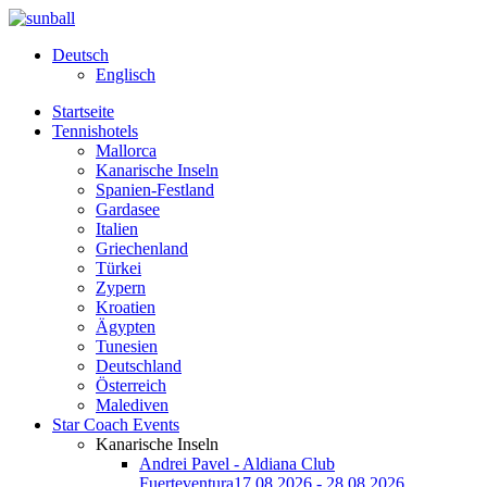
Deutsch
Englisch
Startseite
Tennishotels
Mallorca
Kanarische Inseln
Spanien-Festland
Gardasee
Italien
Griechenland
Türkei
Zypern
Kroatien
Ägypten
Tunesien
Deutschland
Österreich
Malediven
Star Coach Events
Kanarische Inseln
Andrei Pavel - Aldiana Club
Fuerteventura
17.08.2026 - 28.08.2026