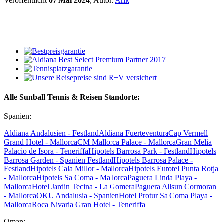
Veröffentlicht
07 Mai 2024
, Autor:
Arik
Alle Sunball Tennis & Reisen Standorte:
Spanien:
Aldiana Andalusien - Festland
Aldiana Fuerteventura
Cap Vermell
Grand Hotel - Mallorca
CM Mallorca Palace - Mallorca
Gran Melia
Palacio de Isora - Teneriffa
Hipotels Barrosa Park - Festland
Hipotels
Barrosa Garden - Spanien Festland
Hipotels Barrosa Palace -
Festland
Hipotels Cala Millor - Mallorca
Hipotels Eurotel Punta Rotja
- Mallorca
Hipotels Sa Coma - Mallorca
Paguera Linda Playa -
Mallorca
Hotel Jardin Tecina - La Gomera
Paguera Allsun Cormoran
- Mallorca
OKU Andalusia - Spanien
Hotel Protur Sa Coma Playa -
Mallorca
Roca Nivaria Gran Hotel - Teneriffa
Oman: