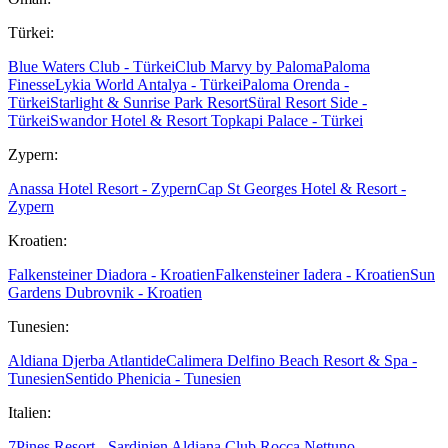
Türkei:
Blue Waters Club - Türkei
Club Marvy by Paloma
Paloma
Finesse
Lykia World Antalya - Türkei
Paloma Orenda -
Türkei
Starlight & Sunrise Park Resort
Süral Resort Side -
Türkei
Swandor Hotel & Resort Topkapi Palace - Türkei
Zypern:
Anassa Hotel Resort - Zypern
Cap St Georges Hotel & Resort -
Zypern
Kroatien:
Falkensteiner Diadora - Kroatien
Falkensteiner Iadera - Kroatien
Sun
Gardens Dubrovnik - Kroatien
Tunesien:
Aldiana Djerba Atlantide
Calimera Delfino Beach Resort & Spa -
Tunesien
Sentido Phenicia - Tunesien
Italien:
7Pines Resort - Sardinien
Aldiana Club Rocca Nettuno -