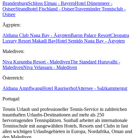
Brandenburg
Schloss Elmau - Bayern
Hotel Dünenmeer -
Ostsee
Strandhotel Fischland - Ostsee
Travemünder Tennisclub -
Ostsee
Ägypten:
Aldiana Club Naga Bay - Ägypten
Baron Palace Resort
Cleopatra
Luxury Resort Makadi Bay
Hotel Sentido Naga Bay - Ägypten
Malediven:
Niva Kurumba Resort - Malediven
The Standard Huruvalhi -
Malediven
Niva Velassaru - Malediven
Österreich:
Aldiana Ampflwang
Hotel Rauriserhof
Attersee - Salzkammergut
Portugal:
Tennis Urlaub und professioneller Tennis-Service in zahlreichen
traumhaften Urlaubs-Destinationen auf mehr als 250
hervorragenden Tennisplätzen. Sunball arbeitet als internationale
Tennisschule mit ausgewählten Hotels, Resorts und Clubs in fast
allen wichtigen Urlaubsgebieten in Europa, Nordafrika, Oman und
den Malediven.