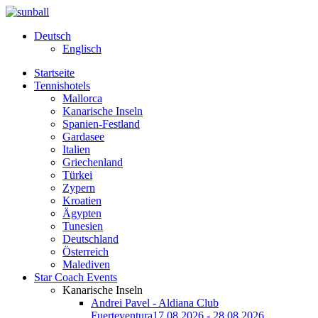
Deutsch
Englisch
Startseite
Tennishotels
Mallorca
Kanarische Inseln
Spanien-Festland
Gardasee
Italien
Griechenland
Türkei
Zypern
Kroatien
Ägypten
Tunesien
Deutschland
Österreich
Malediven
Star Coach Events
Kanarische Inseln
Andrei Pavel - Aldiana Club
Fuerteventura
17.08.2026 - 28.08.2026