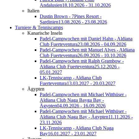
Andalusien
18.10.2026 - 31.10.2026
Italien
Dustin Brown - 7Pines Resort -
Sardinien
13.08.2026 - 23.08.2026
Turniere & Tenniscamps
Kanarische Inseln
Padel-Campwochen mit Daniel Hahn - Aldiana
Club Fuerteventura
23.08.2026 - 04.09.2026
Padel-Campwochen mit Manuel Alves - Aldiana
Club Fuerteventura
26.09.2026 - 10.10.2026
Padel-Campwochen mit Ralph Grambow -
Aldiana Club Fuerteventura
25.12.2026 -
05.01.2027
LK-Tenniscamp - Aldiana Club
Fuerteventura
13.03.2027 - 20.03.2027
Ägypten
Padel-Campwochen mit Michael Witthüser -
Aldiana Club Naga Bayga Bay -
Ägypten
04.09.2026 - 16.09.2026
Padel-Campwochen mit Michael Witthüser -
Aldiana Club Naga Bay - Ägypten
11.11.2026 -
23.11.2026
LK-Tenniscamp - Aldiana Club Naga
Bay
16.01.2027 - 23.01.2027