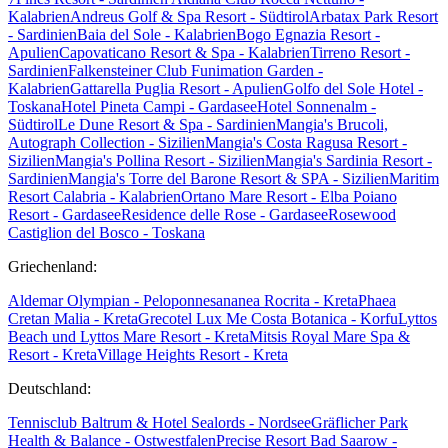
Kalabrien
Andreus Golf & Spa Resort - Südtirol
Arbatax Park Resort
- Sardinien
Baia del Sole - Kalabrien
Bogo Egnazia Resort -
Apulien
Capovaticano Resort & Spa - Kalabrien
Tirreno Resort -
Sardinien
Falkensteiner Club Funimation Garden -
Kalabrien
Gattarella Puglia Resort - Apulien
Golfo del Sole Hotel -
Toskana
Hotel Pineta Campi - Gardasee
Hotel Sonnenalm -
Südtirol
Le Dune Resort & Spa - Sardinien
Mangia's Brucoli,
Autograph Collection - Sizilien
Mangia's Costa Ragusa Resort -
Sizilien
Mangia's Pollina Resort - Sizilien
Mangia's Sardinia Resort -
Sardinien
Mangia's Torre del Barone Resort & SPA - Sizilien
Maritim
Resort Calabria - Kalabrien
Ortano Mare Resort - Elba
Poiano
Resort - Gardasee
Residence delle Rose - Gardasee
Rosewood
Castiglion del Bosco - Toskana
Griechenland:
Aldemar Olympian - Peloponnes
ananea Rocrita - Kreta
Phaea
Cretan Malia - Kreta
Grecotel Lux Me Costa Botanica - Korfu
Lyttos
Beach und Lyttos Mare Resort - Kreta
Mitsis Royal Mare Spa &
Resort - Kreta
Village Heights Resort - Kreta
Deutschland:
Tennisclub Baltrum & Hotel Sealords - Nordsee
Gräflicher Park
Health & Balance - Ostwestfalen
Precise Resort Bad Saarow -