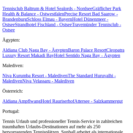
Tennisclub Baltrum & Hotel Sealords - Nordsee
Gräflicher Park
Health & Balance - Ostwestfalen
Precise Resort Bad Saarow -
Brandenburg
Schloss Elmau - Bayern
Hotel Dünenmeer -
Ostsee
Strandhotel Fischland - Ostsee
Travemünder Tennisclub -
Ostsee
Ägypten:
Aldiana Club Naga Bay - Ägypten
Baron Palace Resort
Cleopatra
Luxury Resort Makadi Bay
Hotel Sentido Naga Bay - Ägypten
Malediven:
Niva Kurumba Resort - Malediven
The Standard Huruvalhi -
Malediven
Niva Velassaru - Malediven
Österreich:
Aldiana Ampflwang
Hotel Rauriserhof
Attersee - Salzkammergut
Portugal:
Tennis Urlaub und professioneller Tennis-Service in zahlreichen
traumhaften Urlaubs-Destinationen auf mehr als 250
hervorragenden Tennisplätzen. Sunball arbeitet als internationale