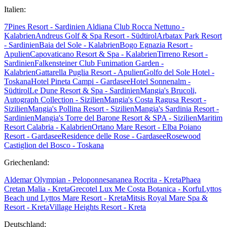
Italien:
7Pines Resort - Sardinien
Aldiana Club Rocca Nettuno -
Kalabrien
Andreus Golf & Spa Resort - Südtirol
Arbatax Park Resort
- Sardinien
Baia del Sole - Kalabrien
Bogo Egnazia Resort -
Apulien
Capovaticano Resort & Spa - Kalabrien
Tirreno Resort -
Sardinien
Falkensteiner Club Funimation Garden -
Kalabrien
Gattarella Puglia Resort - Apulien
Golfo del Sole Hotel -
Toskana
Hotel Pineta Campi - Gardasee
Hotel Sonnenalm -
Südtirol
Le Dune Resort & Spa - Sardinien
Mangia's Brucoli,
Autograph Collection - Sizilien
Mangia's Costa Ragusa Resort -
Sizilien
Mangia's Pollina Resort - Sizilien
Mangia's Sardinia Resort -
Sardinien
Mangia's Torre del Barone Resort & SPA - Sizilien
Maritim
Resort Calabria - Kalabrien
Ortano Mare Resort - Elba
Poiano
Resort - Gardasee
Residence delle Rose - Gardasee
Rosewood
Castiglion del Bosco - Toskana
Griechenland:
Aldemar Olympian - Peloponnes
ananea Rocrita - Kreta
Phaea
Cretan Malia - Kreta
Grecotel Lux Me Costa Botanica - Korfu
Lyttos
Beach und Lyttos Mare Resort - Kreta
Mitsis Royal Mare Spa &
Resort - Kreta
Village Heights Resort - Kreta
Deutschland: