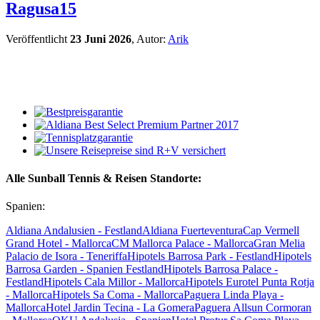
Ragusa15
Veröffentlicht
23 Juni 2026
, Autor:
Arik
Alle Sunball Tennis & Reisen Standorte:
Spanien:
Aldiana Andalusien - Festland
Aldiana Fuerteventura
Cap Vermell
Grand Hotel - Mallorca
CM Mallorca Palace - Mallorca
Gran Melia
Palacio de Isora - Teneriffa
Hipotels Barrosa Park - Festland
Hipotels
Barrosa Garden - Spanien Festland
Hipotels Barrosa Palace -
Festland
Hipotels Cala Millor - Mallorca
Hipotels Eurotel Punta Rotja
- Mallorca
Hipotels Sa Coma - Mallorca
Paguera Linda Playa -
Mallorca
Hotel Jardin Tecina - La Gomera
Paguera Allsun Cormoran