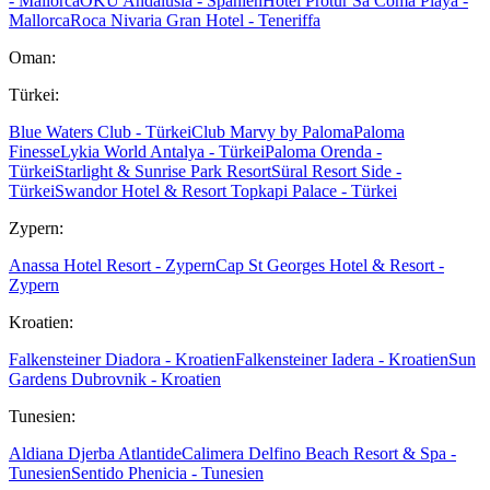
- Mallorca
OKU Andalusia - Spanien
Hotel Protur Sa Coma Playa -
Mallorca
Roca Nivaria Gran Hotel - Teneriffa
Oman:
Türkei:
Blue Waters Club - Türkei
Club Marvy by Paloma
Paloma
Finesse
Lykia World Antalya - Türkei
Paloma Orenda -
Türkei
Starlight & Sunrise Park Resort
Süral Resort Side -
Türkei
Swandor Hotel & Resort Topkapi Palace - Türkei
Zypern:
Anassa Hotel Resort - Zypern
Cap St Georges Hotel & Resort -
Zypern
Kroatien:
Falkensteiner Diadora - Kroatien
Falkensteiner Iadera - Kroatien
Sun
Gardens Dubrovnik - Kroatien
Tunesien:
Aldiana Djerba Atlantide
Calimera Delfino Beach Resort & Spa -
Tunesien
Sentido Phenicia - Tunesien