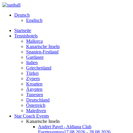
Deutsch
Englisch
Startseite
Tennishotels
Mallorca
Kanarische Inseln
Spanien-Festland
Gardasee
Italien
Griechenland
Türkei
Zypern
Kroatien
Ägypten
Tunesien
Deutschland
Österreich
Malediven
Star Coach Events
Kanarische Inseln
Andrei Pavel - Aldiana Club
Fuerteventura
17.08.2026 - 28.08.2026