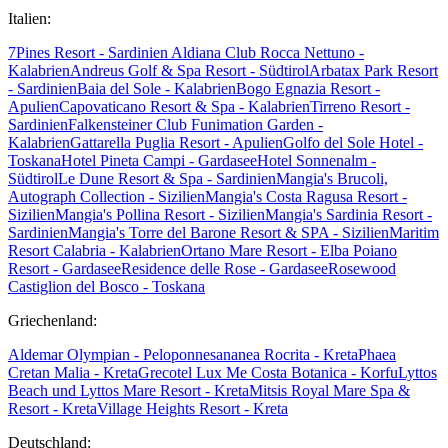
Italien:
7Pines Resort - Sardinien
Aldiana Club Rocca Nettuno -
Kalabrien
Andreus Golf & Spa Resort - Südtirol
Arbatax Park Resort
- Sardinien
Baia del Sole - Kalabrien
Bogo Egnazia Resort -
Apulien
Capovaticano Resort & Spa - Kalabrien
Tirreno Resort -
Sardinien
Falkensteiner Club Funimation Garden -
Kalabrien
Gattarella Puglia Resort - Apulien
Golfo del Sole Hotel -
Toskana
Hotel Pineta Campi - Gardasee
Hotel Sonnenalm -
Südtirol
Le Dune Resort & Spa - Sardinien
Mangia's Brucoli,
Autograph Collection - Sizilien
Mangia's Costa Ragusa Resort -
Sizilien
Mangia's Pollina Resort - Sizilien
Mangia's Sardinia Resort -
Sardinien
Mangia's Torre del Barone Resort & SPA - Sizilien
Maritim
Resort Calabria - Kalabrien
Ortano Mare Resort - Elba
Poiano
Resort - Gardasee
Residence delle Rose - Gardasee
Rosewood
Castiglion del Bosco - Toskana
Griechenland:
Aldemar Olympian - Peloponnes
ananea Rocrita - Kreta
Phaea
Cretan Malia - Kreta
Grecotel Lux Me Costa Botanica - Korfu
Lyttos
Beach und Lyttos Mare Resort - Kreta
Mitsis Royal Mare Spa &
Resort - Kreta
Village Heights Resort - Kreta
Deutschland: