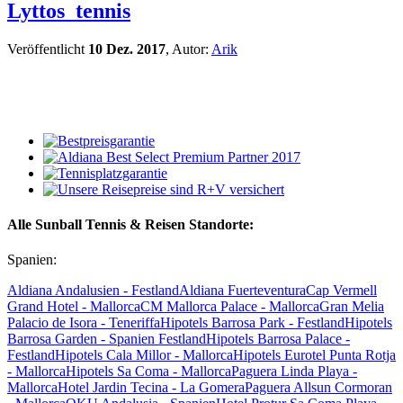
Lyttos_tennis
Veröffentlicht
10 Dez. 2017
, Autor:
Arik
Alle Sunball Tennis & Reisen Standorte:
Spanien:
Aldiana Andalusien - Festland
Aldiana Fuerteventura
Cap Vermell
Grand Hotel - Mallorca
CM Mallorca Palace - Mallorca
Gran Melia
Palacio de Isora - Teneriffa
Hipotels Barrosa Park - Festland
Hipotels
Barrosa Garden - Spanien Festland
Hipotels Barrosa Palace -
Festland
Hipotels Cala Millor - Mallorca
Hipotels Eurotel Punta Rotja
- Mallorca
Hipotels Sa Coma - Mallorca
Paguera Linda Playa -
Mallorca
Hotel Jardin Tecina - La Gomera
Paguera Allsun Cormoran