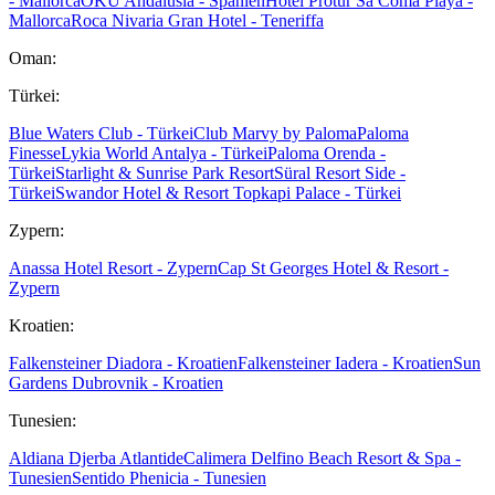
- Mallorca
OKU Andalusia - Spanien
Hotel Protur Sa Coma Playa -
Mallorca
Roca Nivaria Gran Hotel - Teneriffa
Oman:
Türkei:
Blue Waters Club - Türkei
Club Marvy by Paloma
Paloma
Finesse
Lykia World Antalya - Türkei
Paloma Orenda -
Türkei
Starlight & Sunrise Park Resort
Süral Resort Side -
Türkei
Swandor Hotel & Resort Topkapi Palace - Türkei
Zypern:
Anassa Hotel Resort - Zypern
Cap St Georges Hotel & Resort -
Zypern
Kroatien:
Falkensteiner Diadora - Kroatien
Falkensteiner Iadera - Kroatien
Sun
Gardens Dubrovnik - Kroatien
Tunesien:
Aldiana Djerba Atlantide
Calimera Delfino Beach Resort & Spa -
Tunesien
Sentido Phenicia - Tunesien