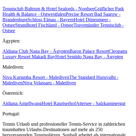
Tennisclub Baltrum & Hotel Sealords - Nordsee
Gräflicher Park
Health & Balance - Ostwestfalen
Precise Resort Bad Saarow -
Brandenburg
Schloss Elmau - Bayern
Hotel Dünenmeer -
Ostsee
Strandhotel Fischland - Ostsee
Travemünder Tennisclub -
Ostsee
Ägypten:
Aldiana Club Naga Bay - Ägypten
Baron Palace Resort
Cleopatra
Luxury Resort Makadi Bay
Hotel Sentido Naga Bay - Ägypten
Malediven:
Niva Kurumba Resort - Malediven
The Standard Huruvalhi -
Malediven
Niva Velassaru - Malediven
Österreich:
Aldiana Ampflwang
Hotel Rauriserhof
Attersee - Salzkammergut
Portugal:
Tennis Urlaub und professioneller Tennis-Service in zahlreichen
traumhaften Urlaubs-Destinationen auf mehr als 250
hervorragenden Tennisplätzen. Sunball arbeitet als internationale