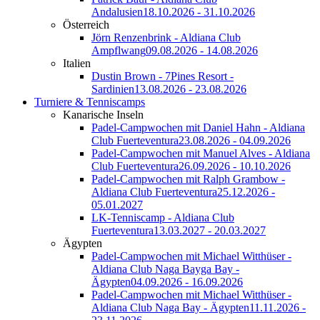
Andalusien
18.10.2026 - 31.10.2026
Österreich
Jörn Renzenbrink - Aldiana Club
Ampflwang
09.08.2026 - 14.08.2026
Italien
Dustin Brown - 7Pines Resort -
Sardinien
13.08.2026 - 23.08.2026
Turniere & Tenniscamps
Kanarische Inseln
Padel-Campwochen mit Daniel Hahn - Aldiana
Club Fuerteventura
23.08.2026 - 04.09.2026
Padel-Campwochen mit Manuel Alves - Aldiana
Club Fuerteventura
26.09.2026 - 10.10.2026
Padel-Campwochen mit Ralph Grambow -
Aldiana Club Fuerteventura
25.12.2026 -
05.01.2027
LK-Tenniscamp - Aldiana Club
Fuerteventura
13.03.2027 - 20.03.2027
Ägypten
Padel-Campwochen mit Michael Witthüser -
Aldiana Club Naga Bayga Bay -
Ägypten
04.09.2026 - 16.09.2026
Padel-Campwochen mit Michael Witthüser -
Aldiana Club Naga Bay - Ägypten
11.11.2026 -