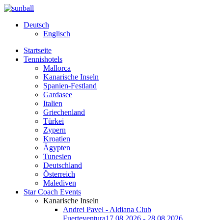
Deutsch
Englisch
Startseite
Tennishotels
Mallorca
Kanarische Inseln
Spanien-Festland
Gardasee
Italien
Griechenland
Türkei
Zypern
Kroatien
Ägypten
Tunesien
Deutschland
Österreich
Malediven
Star Coach Events
Kanarische Inseln
Andrei Pavel - Aldiana Club
Fuerteventura
17.08.2026 - 28.08.2026