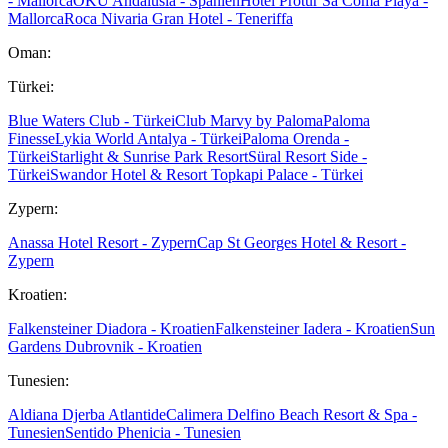
- Mallorca
OKU Andalusia - Spanien
Hotel Protur Sa Coma Playa -
Mallorca
Roca Nivaria Gran Hotel - Teneriffa
Oman:
Türkei:
Blue Waters Club - Türkei
Club Marvy by Paloma
Paloma
Finesse
Lykia World Antalya - Türkei
Paloma Orenda -
Türkei
Starlight & Sunrise Park Resort
Süral Resort Side -
Türkei
Swandor Hotel & Resort Topkapi Palace - Türkei
Zypern:
Anassa Hotel Resort - Zypern
Cap St Georges Hotel & Resort -
Zypern
Kroatien:
Falkensteiner Diadora - Kroatien
Falkensteiner Iadera - Kroatien
Sun
Gardens Dubrovnik - Kroatien
Tunesien:
Aldiana Djerba Atlantide
Calimera Delfino Beach Resort & Spa -
Tunesien
Sentido Phenicia - Tunesien