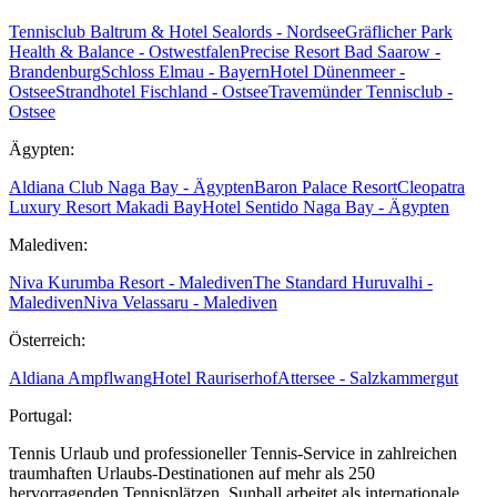
Tennisclub Baltrum & Hotel Sealords - Nordsee
Gräflicher Park
Health & Balance - Ostwestfalen
Precise Resort Bad Saarow -
Brandenburg
Schloss Elmau - Bayern
Hotel Dünenmeer -
Ostsee
Strandhotel Fischland - Ostsee
Travemünder Tennisclub -
Ostsee
Ägypten:
Aldiana Club Naga Bay - Ägypten
Baron Palace Resort
Cleopatra
Luxury Resort Makadi Bay
Hotel Sentido Naga Bay - Ägypten
Malediven:
Niva Kurumba Resort - Malediven
The Standard Huruvalhi -
Malediven
Niva Velassaru - Malediven
Österreich:
Aldiana Ampflwang
Hotel Rauriserhof
Attersee - Salzkammergut
Portugal:
Tennis Urlaub und professioneller Tennis-Service in zahlreichen
traumhaften Urlaubs-Destinationen auf mehr als 250
hervorragenden Tennisplätzen. Sunball arbeitet als internationale