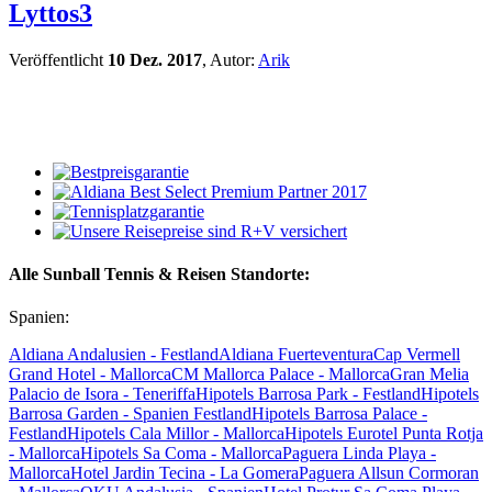
Lyttos3
Veröffentlicht
10 Dez. 2017
, Autor:
Arik
Alle Sunball Tennis & Reisen Standorte:
Spanien:
Aldiana Andalusien - Festland
Aldiana Fuerteventura
Cap Vermell
Grand Hotel - Mallorca
CM Mallorca Palace - Mallorca
Gran Melia
Palacio de Isora - Teneriffa
Hipotels Barrosa Park - Festland
Hipotels
Barrosa Garden - Spanien Festland
Hipotels Barrosa Palace -
Festland
Hipotels Cala Millor - Mallorca
Hipotels Eurotel Punta Rotja
- Mallorca
Hipotels Sa Coma - Mallorca
Paguera Linda Playa -
Mallorca
Hotel Jardin Tecina - La Gomera
Paguera Allsun Cormoran