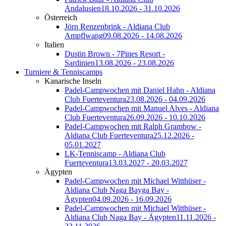
Andalusien
18.10.2026 - 31.10.2026
Österreich
Jörn Renzenbrink - Aldiana Club
Ampflwang
09.08.2026 - 14.08.2026
Italien
Dustin Brown - 7Pines Resort -
Sardinien
13.08.2026 - 23.08.2026
Turniere & Tenniscamps
Kanarische Inseln
Padel-Campwochen mit Daniel Hahn - Aldiana
Club Fuerteventura
23.08.2026 - 04.09.2026
Padel-Campwochen mit Manuel Alves - Aldiana
Club Fuerteventura
26.09.2026 - 10.10.2026
Padel-Campwochen mit Ralph Grambow -
Aldiana Club Fuerteventura
25.12.2026 -
05.01.2027
LK-Tenniscamp - Aldiana Club
Fuerteventura
13.03.2027 - 20.03.2027
Ägypten
Padel-Campwochen mit Michael Witthüser -
Aldiana Club Naga Bayga Bay -
Ägypten
04.09.2026 - 16.09.2026
Padel-Campwochen mit Michael Witthüser -
Aldiana Club Naga Bay - Ägypten
11.11.2026 -