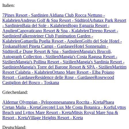
Italien:
7Pines Resort - Sardinien
Aldiana Club Rocca Nettuno -
Kalabrien
Andreus Golf & Spa Resort - Südtirol
Arbatax Park Resort
- Sardinien
Baia del Sole - Kalabrien
Bogo Egnazia Resort -
Apulien
Capovaticano Resort & Spa - Kalabrien
Tirreno Resort -
Sardinien
Falkensteiner Club Funimation Garden -
Kalabrien
Gattarella Puglia Resort - Apulien
Golfo del Sole Hotel -
Toskana
Hotel Pineta Campi - Gardasee
Hotel Sonnenalm -
Südtirol
Le Dune Resort & Spa - Sardinien
Mangia's Brucoli,
Autograph Collection - Sizilien
Mangia's Costa Ragusa Resort -
Sizilien
Mangia's Pollina Resort - Sizilien
Mangia's Sardinia Resort -
Sardinien
Mangia's Torre del Barone Resort & SPA - Sizilien
Maritim
Resort Calabria - Kalabrien
Ortano Mare Resort - Elba
Poiano
Resort - Gardasee
Residence delle Rose - Gardasee
Rosewood
Castiglion del Bosco - Toskana
Griechenland:
Aldemar Olympian - Peloponnes
ananea Rocrita - Kreta
Phaea
Cretan Malia - Kreta
Grecotel Lux Me Costa Botanica - Korfu
Lyttos
Beach und Lyttos Mare Resort - Kreta
Mitsis Royal Mare Spa &
Resort - Kreta
Village Heights Resort - Kreta
Deutschland: