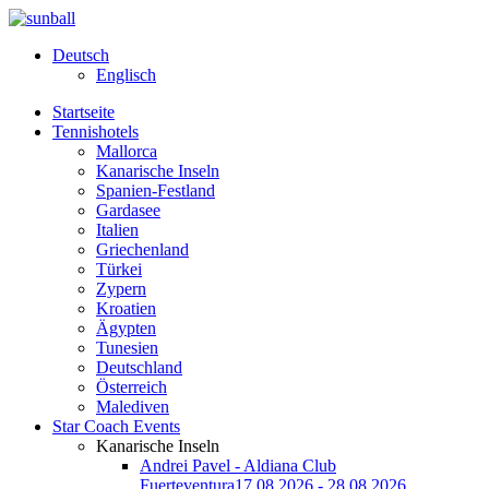
Deutsch
Englisch
Startseite
Tennishotels
Mallorca
Kanarische Inseln
Spanien-Festland
Gardasee
Italien
Griechenland
Türkei
Zypern
Kroatien
Ägypten
Tunesien
Deutschland
Österreich
Malediven
Star Coach Events
Kanarische Inseln
Andrei Pavel - Aldiana Club
Fuerteventura
17.08.2026 - 28.08.2026