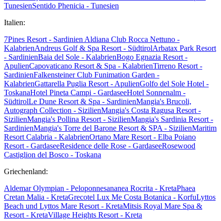
Tunesien
Sentido Phenicia - Tunesien
Italien:
7Pines Resort - Sardinien
Aldiana Club Rocca Nettuno -
Kalabrien
Andreus Golf & Spa Resort - Südtirol
Arbatax Park Resort
- Sardinien
Baia del Sole - Kalabrien
Bogo Egnazia Resort -
Apulien
Capovaticano Resort & Spa - Kalabrien
Tirreno Resort -
Sardinien
Falkensteiner Club Funimation Garden -
Kalabrien
Gattarella Puglia Resort - Apulien
Golfo del Sole Hotel -
Toskana
Hotel Pineta Campi - Gardasee
Hotel Sonnenalm -
Südtirol
Le Dune Resort & Spa - Sardinien
Mangia's Brucoli,
Autograph Collection - Sizilien
Mangia's Costa Ragusa Resort -
Sizilien
Mangia's Pollina Resort - Sizilien
Mangia's Sardinia Resort -
Sardinien
Mangia's Torre del Barone Resort & SPA - Sizilien
Maritim
Resort Calabria - Kalabrien
Ortano Mare Resort - Elba
Poiano
Resort - Gardasee
Residence delle Rose - Gardasee
Rosewood
Castiglion del Bosco - Toskana
Griechenland:
Aldemar Olympian - Peloponnes
ananea Rocrita - Kreta
Phaea
Cretan Malia - Kreta
Grecotel Lux Me Costa Botanica - Korfu
Lyttos
Beach und Lyttos Mare Resort - Kreta
Mitsis Royal Mare Spa &
Resort - Kreta
Village Heights Resort - Kreta