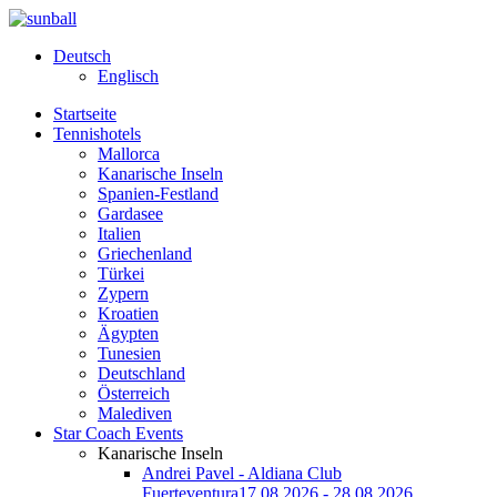
Deutsch
Englisch
Startseite
Tennishotels
Mallorca
Kanarische Inseln
Spanien-Festland
Gardasee
Italien
Griechenland
Türkei
Zypern
Kroatien
Ägypten
Tunesien
Deutschland
Österreich
Malediven
Star Coach Events
Kanarische Inseln
Andrei Pavel - Aldiana Club
Fuerteventura
17.08.2026 - 28.08.2026