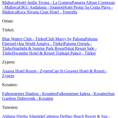
Mallorca
Hotel Jardin Tecina - La Gomera
Paguera Allsun Cormoran
- Mallorca
OKU Andalusia - Spanien
Hotel Protur Sa Coma Playa -
Mallorca
Roca Nivaria Gran Hotel - Teneriffa
Oman:
Türkei:
Blue Waters Club - Türkei
Club Marvy by Paloma
Paloma
Finesse
Lykia World Antalya - Türkei
Paloma Orenda -
Türkei
Starlight & Sunrise Park Resort
Süral Resort Side -
Türkei
Swandor Hotel & Resort Topkapi Palace - Türkei
Zypern:
Anassa Hotel Resort - Zypern
Cap St Georges Hotel & Resort -
Zypern
Kroatien:
Falkensteiner Diadora - Kroatien
Falkensteiner Iadera - Kroatien
Sun
Gardens Dubrovnik - Kroatien
Tunesien:
Aldiana Djerba Atlantide
Calimera Delfino Beach Resort & Spa -