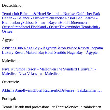
Deutschland:
Tennisclub Baltrum & Hotel Sealords - Nordsee
Gräflicher Park
Health & Balance - Ostwestfalen
Precise Resort Bad Saarow -
Brandenburg
Schloss Elmau - Bayern
Hotel Dünenmeer -
Ostsee
Strandhotel Fischland - Ostsee
Travemünder Tennisclub -
Ostsee
Ägypten:
Aldiana Club Naga Bay - Ägypten
Baron Palace Resort
Cleopatra
Luxury Resort Makadi Bay
Hotel Sentido Naga Bay - Ägypten
Malediven:
Niva Kurumba Resort - Malediven
The Standard Huruvalhi -
Malediven
Niva Velassaru - Malediven
Österreich:
Aldiana Ampflwang
Hotel Rauriserhof
Attersee - Salzkammergut
Portugal:
Tennis Urlaub und professioneller Tennis-Service in zahlreichen