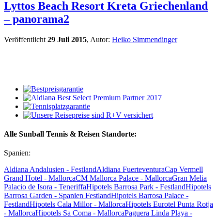
Lyttos Beach Resort Kreta Griechenland
– panorama2
Veröffentlicht
29 Juli 2015
, Autor:
Heiko Simmendinger
Alle Sunball Tennis & Reisen Standorte:
Spanien:
Aldiana Andalusien - Festland
Aldiana Fuerteventura
Cap Vermell
Grand Hotel - Mallorca
CM Mallorca Palace - Mallorca
Gran Melia
Palacio de Isora - Teneriffa
Hipotels Barrosa Park - Festland
Hipotels
Barrosa Garden - Spanien Festland
Hipotels Barrosa Palace -
Festland
Hipotels Cala Millor - Mallorca
Hipotels Eurotel Punta Rotja
- Mallorca
Hipotels Sa Coma - Mallorca
Paguera Linda Playa -