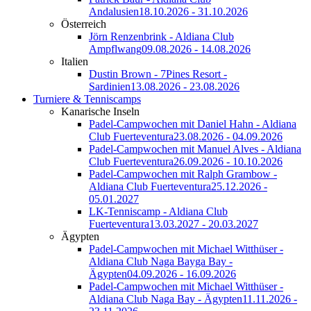
Andalusien
18.10.2026 - 31.10.2026
Österreich
Jörn Renzenbrink - Aldiana Club
Ampflwang
09.08.2026 - 14.08.2026
Italien
Dustin Brown - 7Pines Resort -
Sardinien
13.08.2026 - 23.08.2026
Turniere & Tenniscamps
Kanarische Inseln
Padel-Campwochen mit Daniel Hahn - Aldiana
Club Fuerteventura
23.08.2026 - 04.09.2026
Padel-Campwochen mit Manuel Alves - Aldiana
Club Fuerteventura
26.09.2026 - 10.10.2026
Padel-Campwochen mit Ralph Grambow -
Aldiana Club Fuerteventura
25.12.2026 -
05.01.2027
LK-Tenniscamp - Aldiana Club
Fuerteventura
13.03.2027 - 20.03.2027
Ägypten
Padel-Campwochen mit Michael Witthüser -
Aldiana Club Naga Bayga Bay -
Ägypten
04.09.2026 - 16.09.2026
Padel-Campwochen mit Michael Witthüser -
Aldiana Club Naga Bay - Ägypten
11.11.2026 -