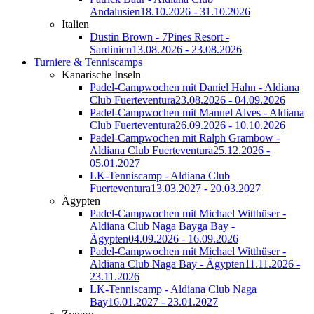
Andalusien
18.10.2026 - 31.10.2026
Italien
Dustin Brown - 7Pines Resort -
Sardinien
13.08.2026 - 23.08.2026
Turniere & Tenniscamps
Kanarische Inseln
Padel-Campwochen mit Daniel Hahn - Aldiana
Club Fuerteventura
23.08.2026 - 04.09.2026
Padel-Campwochen mit Manuel Alves - Aldiana
Club Fuerteventura
26.09.2026 - 10.10.2026
Padel-Campwochen mit Ralph Grambow -
Aldiana Club Fuerteventura
25.12.2026 -
05.01.2027
LK-Tenniscamp - Aldiana Club
Fuerteventura
13.03.2027 - 20.03.2027
Ägypten
Padel-Campwochen mit Michael Witthüser -
Aldiana Club Naga Bayga Bay -
Ägypten
04.09.2026 - 16.09.2026
Padel-Campwochen mit Michael Witthüser -
Aldiana Club Naga Bay - Ägypten
11.11.2026 -
23.11.2026
LK-Tenniscamp - Aldiana Club Naga
Bay
16.01.2027 - 23.01.2027