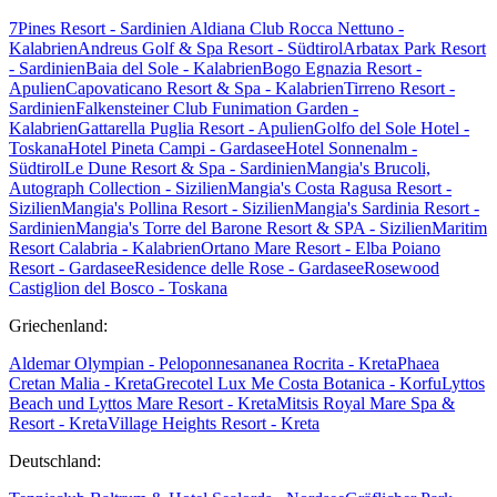
7Pines Resort - Sardinien
Aldiana Club Rocca Nettuno -
Kalabrien
Andreus Golf & Spa Resort - Südtirol
Arbatax Park Resort
- Sardinien
Baia del Sole - Kalabrien
Bogo Egnazia Resort -
Apulien
Capovaticano Resort & Spa - Kalabrien
Tirreno Resort -
Sardinien
Falkensteiner Club Funimation Garden -
Kalabrien
Gattarella Puglia Resort - Apulien
Golfo del Sole Hotel -
Toskana
Hotel Pineta Campi - Gardasee
Hotel Sonnenalm -
Südtirol
Le Dune Resort & Spa - Sardinien
Mangia's Brucoli,
Autograph Collection - Sizilien
Mangia's Costa Ragusa Resort -
Sizilien
Mangia's Pollina Resort - Sizilien
Mangia's Sardinia Resort -
Sardinien
Mangia's Torre del Barone Resort & SPA - Sizilien
Maritim
Resort Calabria - Kalabrien
Ortano Mare Resort - Elba
Poiano
Resort - Gardasee
Residence delle Rose - Gardasee
Rosewood
Castiglion del Bosco - Toskana
Griechenland:
Aldemar Olympian - Peloponnes
ananea Rocrita - Kreta
Phaea
Cretan Malia - Kreta
Grecotel Lux Me Costa Botanica - Korfu
Lyttos
Beach und Lyttos Mare Resort - Kreta
Mitsis Royal Mare Spa &
Resort - Kreta
Village Heights Resort - Kreta
Deutschland: