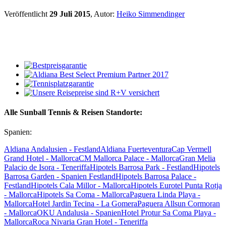
Veröffentlicht
29 Juli 2015
, Autor:
Heiko Simmendinger
Alle Sunball Tennis & Reisen Standorte:
Spanien:
Aldiana Andalusien - Festland
Aldiana Fuerteventura
Cap Vermell
Grand Hotel - Mallorca
CM Mallorca Palace - Mallorca
Gran Melia
Palacio de Isora - Teneriffa
Hipotels Barrosa Park - Festland
Hipotels
Barrosa Garden - Spanien Festland
Hipotels Barrosa Palace -
Festland
Hipotels Cala Millor - Mallorca
Hipotels Eurotel Punta Rotja
- Mallorca
Hipotels Sa Coma - Mallorca
Paguera Linda Playa -
Mallorca
Hotel Jardin Tecina - La Gomera
Paguera Allsun Cormoran
- Mallorca
OKU Andalusia - Spanien
Hotel Protur Sa Coma Playa -
Mallorca
Roca Nivaria Gran Hotel - Teneriffa