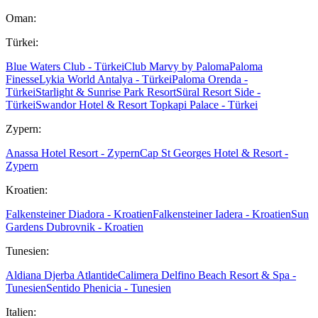
Oman:
Türkei:
Blue Waters Club - Türkei
Club Marvy by Paloma
Paloma
Finesse
Lykia World Antalya - Türkei
Paloma Orenda -
Türkei
Starlight & Sunrise Park Resort
Süral Resort Side -
Türkei
Swandor Hotel & Resort Topkapi Palace - Türkei
Zypern:
Anassa Hotel Resort - Zypern
Cap St Georges Hotel & Resort -
Zypern
Kroatien:
Falkensteiner Diadora - Kroatien
Falkensteiner Iadera - Kroatien
Sun
Gardens Dubrovnik - Kroatien
Tunesien:
Aldiana Djerba Atlantide
Calimera Delfino Beach Resort & Spa -
Tunesien
Sentido Phenicia - Tunesien
Italien: