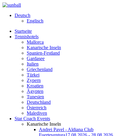
Deutsch
Englisch
Startseite
Tennishotels
Mallorca
Kanarische Inseln
Spanien-Festland
Gardasee
Italien
Griechenland
Türkei
Zypern
Kroatien
Ägypten
Tunesien
Deutschland
Österreich
Malediven
Star Coach Events
Kanarische Inseln
Andrei Pavel - Aldiana Club
Fuerteventura
17.08.2026 - 28.08.2026