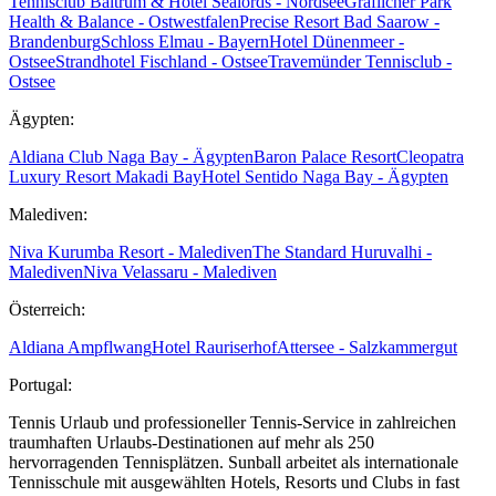
Tennisclub Baltrum & Hotel Sealords - Nordsee
Gräflicher Park
Health & Balance - Ostwestfalen
Precise Resort Bad Saarow -
Brandenburg
Schloss Elmau - Bayern
Hotel Dünenmeer -
Ostsee
Strandhotel Fischland - Ostsee
Travemünder Tennisclub -
Ostsee
Ägypten:
Aldiana Club Naga Bay - Ägypten
Baron Palace Resort
Cleopatra
Luxury Resort Makadi Bay
Hotel Sentido Naga Bay - Ägypten
Malediven:
Niva Kurumba Resort - Malediven
The Standard Huruvalhi -
Malediven
Niva Velassaru - Malediven
Österreich:
Aldiana Ampflwang
Hotel Rauriserhof
Attersee - Salzkammergut
Portugal:
Tennis Urlaub und professioneller Tennis-Service in zahlreichen
traumhaften Urlaubs-Destinationen auf mehr als 250
hervorragenden Tennisplätzen. Sunball arbeitet als internationale
Tennisschule mit ausgewählten Hotels, Resorts und Clubs in fast