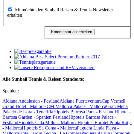
Ich möchte den Sunball Reisen & Tennis Newsletter
erhalten!
Alle Sunball Tennis & Reisen Standorte:
Spanien:
Aldiana Andalusien - Festland
Aldiana Fuerteventura
Cap Vermell
Grand Hotel - Mallorca
CM Mallorca Palace - Mallorca
Gran Melia
Palacio de Isora - Teneriffa
Hipotels Barrosa Park - Festland
Hipotels
Barrosa Garden - Spanien Festland
Hipotels Barrosa Palace -
Festland
Hipotels Cala Millor - Mallorca
Hipotels Eurotel Punta Rotja
- Mallorca
Hipotels Sa Coma - Mallorca
Paguera Linda Playa -
Mallorca
Hotel Jardin Tecina - La Gomera
Paguera Allsun Cormoran