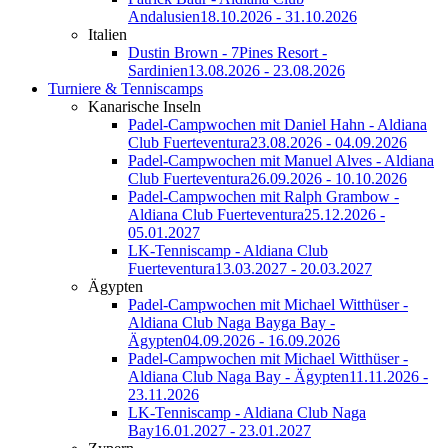
Andalusien
18.10.2026 - 31.10.2026
Italien
Dustin Brown - 7Pines Resort -
Sardinien
13.08.2026 - 23.08.2026
Turniere & Tenniscamps
Kanarische Inseln
Padel-Campwochen mit Daniel Hahn - Aldiana
Club Fuerteventura
23.08.2026 - 04.09.2026
Padel-Campwochen mit Manuel Alves - Aldiana
Club Fuerteventura
26.09.2026 - 10.10.2026
Padel-Campwochen mit Ralph Grambow -
Aldiana Club Fuerteventura
25.12.2026 -
05.01.2027
LK-Tenniscamp - Aldiana Club
Fuerteventura
13.03.2027 - 20.03.2027
Ägypten
Padel-Campwochen mit Michael Witthüser -
Aldiana Club Naga Bayga Bay -
Ägypten
04.09.2026 - 16.09.2026
Padel-Campwochen mit Michael Witthüser -
Aldiana Club Naga Bay - Ägypten
11.11.2026 -
23.11.2026
LK-Tenniscamp - Aldiana Club Naga
Bay
16.01.2027 - 23.01.2027