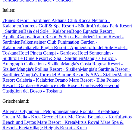
Italien:
7Pines Resort - Sardinien
Aldiana Club Rocca Nettuno -
Kalabrien
Andreus Golf & Spa Resort - Südtirol
Arbatax Park Resort
- Sardinien
Baia del Sole - Kalabrien
Bogo Egnazia Resort -
Apulien
Capovaticano Resort & Spa - Kalabrien
Tirreno Resort -
Sardinien
Falkensteiner Club Funimation Garden -
Kalabrien
Gattarella Puglia Resort - Apulien
Golfo del Sole Hotel -
Toskana
Hotel Pineta Campi - Gardasee
Hotel Sonnenalm -
Südtirol
Le Dune Resort & Spa - Sardinien
Mangia's Brucoli,
Autograph Collection - Sizilien
Mangia's Costa Ragusa Resort -
Sizilien
Mangia's Pollina Resort - Sizilien
Mangia's Sardinia Resort -
Sardinien
Mangia's Torre del Barone Resort & SPA - Sizilien
Maritim
Resort Calabria - Kalabrien
Ortano Mare Resort - Elba
Poiano
Resort - Gardasee
Residence delle Rose - Gardasee
Rosewood
Castiglion del Bosco - Toskana
Griechenland:
Aldemar Olympian - Peloponnes
ananea Rocrita - Kreta
Phaea
Cretan Malia - Kreta
Grecotel Lux Me Costa Botanica - Korfu
Lyttos
Beach und Lyttos Mare Resort - Kreta
Mitsis Royal Mare Spa &
Resort - Kreta
Village Heights Resort - Kreta