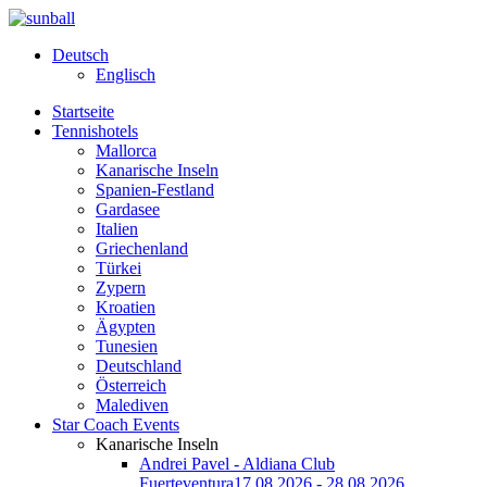
Deutsch
Englisch
Startseite
Tennishotels
Mallorca
Kanarische Inseln
Spanien-Festland
Gardasee
Italien
Griechenland
Türkei
Zypern
Kroatien
Ägypten
Tunesien
Deutschland
Österreich
Malediven
Star Coach Events
Kanarische Inseln
Andrei Pavel - Aldiana Club
Fuerteventura
17.08.2026 - 28.08.2026