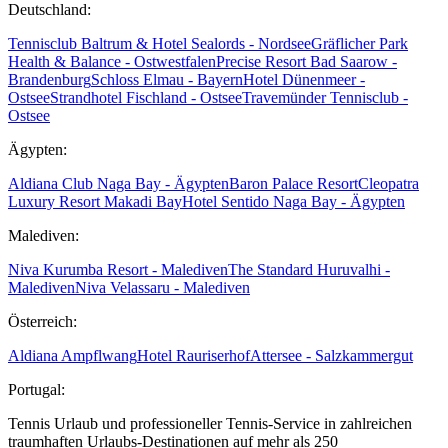
Deutschland:
Tennisclub Baltrum & Hotel Sealords - Nordsee
Gräflicher Park
Health & Balance - Ostwestfalen
Precise Resort Bad Saarow -
Brandenburg
Schloss Elmau - Bayern
Hotel Dünenmeer -
Ostsee
Strandhotel Fischland - Ostsee
Travemünder Tennisclub -
Ostsee
Ägypten:
Aldiana Club Naga Bay - Ägypten
Baron Palace Resort
Cleopatra
Luxury Resort Makadi Bay
Hotel Sentido Naga Bay - Ägypten
Malediven:
Niva Kurumba Resort - Malediven
The Standard Huruvalhi -
Malediven
Niva Velassaru - Malediven
Österreich:
Aldiana Ampflwang
Hotel Rauriserhof
Attersee - Salzkammergut
Portugal:
Tennis Urlaub und professioneller Tennis-Service in zahlreichen
traumhaften Urlaubs-Destinationen auf mehr als 250