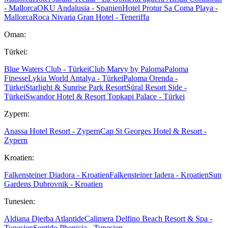
- Mallorca
OKU Andalusia - Spanien
Hotel Protur Sa Coma Playa -
Mallorca
Roca Nivaria Gran Hotel - Teneriffa
Oman:
Türkei:
Blue Waters Club - Türkei
Club Marvy by Paloma
Paloma
Finesse
Lykia World Antalya - Türkei
Paloma Orenda -
Türkei
Starlight & Sunrise Park Resort
Süral Resort Side -
Türkei
Swandor Hotel & Resort Topkapi Palace - Türkei
Zypern:
Anassa Hotel Resort - Zypern
Cap St Georges Hotel & Resort -
Zypern
Kroatien:
Falkensteiner Diadora - Kroatien
Falkensteiner Iadera - Kroatien
Sun
Gardens Dubrovnik - Kroatien
Tunesien:
Aldiana Djerba Atlantide
Calimera Delfino Beach Resort & Spa -
Tunesien
Sentido Phenicia - Tunesien