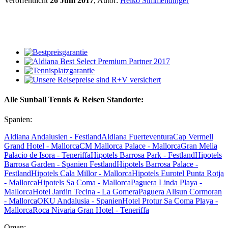
Veröffentlicht
26 Juni 2017
, Autor:
Heiko Simmendinger
Alle Sunball Tennis & Reisen Standorte:
Spanien:
Aldiana Andalusien - Festland
Aldiana Fuerteventura
Cap Vermell
Grand Hotel - Mallorca
CM Mallorca Palace - Mallorca
Gran Melia
Palacio de Isora - Teneriffa
Hipotels Barrosa Park - Festland
Hipotels
Barrosa Garden - Spanien Festland
Hipotels Barrosa Palace -
Festland
Hipotels Cala Millor - Mallorca
Hipotels Eurotel Punta Rotja
- Mallorca
Hipotels Sa Coma - Mallorca
Paguera Linda Playa -
Mallorca
Hotel Jardin Tecina - La Gomera
Paguera Allsun Cormoran
- Mallorca
OKU Andalusia - Spanien
Hotel Protur Sa Coma Playa -
Mallorca
Roca Nivaria Gran Hotel - Teneriffa
Oman: