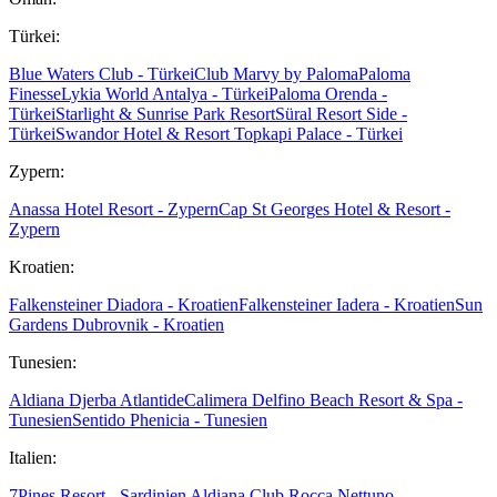
Türkei:
Blue Waters Club - Türkei
Club Marvy by Paloma
Paloma
Finesse
Lykia World Antalya - Türkei
Paloma Orenda -
Türkei
Starlight & Sunrise Park Resort
Süral Resort Side -
Türkei
Swandor Hotel & Resort Topkapi Palace - Türkei
Zypern:
Anassa Hotel Resort - Zypern
Cap St Georges Hotel & Resort -
Zypern
Kroatien:
Falkensteiner Diadora - Kroatien
Falkensteiner Iadera - Kroatien
Sun
Gardens Dubrovnik - Kroatien
Tunesien:
Aldiana Djerba Atlantide
Calimera Delfino Beach Resort & Spa -
Tunesien
Sentido Phenicia - Tunesien
Italien:
7Pines Resort - Sardinien
Aldiana Club Rocca Nettuno -