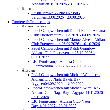
Andalusien
18.10.2026 - 31.10.2026
Italien
Dustin Brown - 7Pines Resort -
Sardinien
13.08.2026 - 23.08.2026
Turniere & Tenniscamps
Kanarische Inseln
Padel-Campwochen mit Daniel Hahn - Aldiana
Club Fuerteventura
23.08.2026 - 04.09.2026
Padel-Campwochen mit Manuel Alves - Aldiana
Club Fuerteventura
26.09.2026 - 10.10.2026
Padel-Campwochen mit Ralph Grambow -
Aldiana Club Fuerteventura
25.12.2026 -
05.01.2027
LK-Tenniscamp - Aldiana Club
Fuerteventura
13.03.2027 - 20.03.2027
Ägypten
Padel-Campwochen mit Michael Witthüser -
Aldiana Club Naga Bayga Bay -
Ägypten
04.09.2026 - 16.09.2026
Padel-Campwochen mit Michael Witthüser -
Aldiana Club Naga Bay - Ägypten
11.11.2026 -
23.11.2026
LK-Tenniscamp - Aldiana Club Naga
Bay
16.01.2027 - 23.01.2027