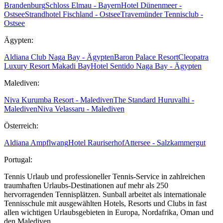
Brandenburg
Schloss Elmau - Bayern
Hotel Dünenmeer -
Ostsee
Strandhotel Fischland - Ostsee
Travemünder Tennisclub -
Ostsee
Ägypten:
Aldiana Club Naga Bay - Ägypten
Baron Palace Resort
Cleopatra
Luxury Resort Makadi Bay
Hotel Sentido Naga Bay - Ägypten
Malediven:
Niva Kurumba Resort - Malediven
The Standard Huruvalhi -
Malediven
Niva Velassaru - Malediven
Österreich:
Aldiana Ampflwang
Hotel Rauriserhof
Attersee - Salzkammergut
Portugal:
Tennis Urlaub und professioneller Tennis-Service in zahlreichen
traumhaften Urlaubs-Destinationen auf mehr als 250
hervorragenden Tennisplätzen. Sunball arbeitet als internationale
Tennisschule mit ausgewählten Hotels, Resorts und Clubs in fast
allen wichtigen Urlaubsgebieten in Europa, Nordafrika, Oman und
den Malediven.