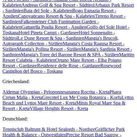
Kalabrien
Andreus Golf & Spa Resort - Südtirol
Arbatax Park Resort
- Sardinien
Baia del Sole - Kalabrien
Bogo Egnazia Resort -
Apulien
Capovaticano Resort & Spa - Kalabrien
Tirreno Resort -
Sardinien
Falkensteiner Club Funimation Garden -
Kalabrien
Gattarella Puglia Resort - Apulien
Golfo del Sole Hotel -
Toskana
Hotel Pineta Campi - Gardasee
Hotel Sonnenalm -
Südtirol
Le Dune Resort & Spa - Sardinien
Mangia's Brucoli,
Autograph Collection - Sizilien
Mangia's Costa Ragusa Resort -
Sizilien
Mangia's Pollina Resort - Sizilien
Mangia's Sardinia Resort -
Sardinien
Mangia's Torre del Barone Resort & SPA - Sizilien
Maritim
Resort Calabria - Kalabrien
Ortano Mare Resort - Elba
Poiano
Resort - Gardasee
Residence delle Rose - Gardasee
Rosewood
Castiglion del Bosco - Toskana
Griechenland:
Aldemar Olympian - Peloponnes
ananea Rocrita - Kreta
Phaea
Cretan Malia - Kreta
Grecotel Lux Me Costa Botanica - Korfu
Lyttos
Beach und Lyttos Mare Resort - Kreta
Mitsis Royal Mare Spa &
Resort - Kreta
Village Heights Resort - Kreta
Deutschland:
Tennisclub Baltrum & Hotel Sealords - Nordsee
Gräflicher Park
Health & Balance - Ostwestfalen
Precise Resort Bad Saarow -