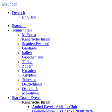
Deutsch
Englisch
Startseite
Tennishotels
Mallorca
Kanarische Inseln
Spanien-Festland
Gardasee
Italien
Griechenland
Türkei
Zypern
Kroatien
Ägypten
Tunesien
Deutschland
Österreich
Malediven
Star Coach Events
Kanarische Inseln
Andrei Pavel - Aldiana Club
Fuerteventura
17.08.2026 - 28.08.2026