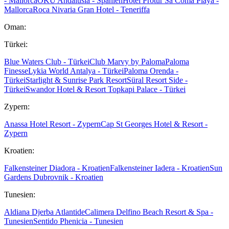
- Mallorca
OKU Andalusia - Spanien
Hotel Protur Sa Coma Playa -
Mallorca
Roca Nivaria Gran Hotel - Teneriffa
Oman:
Türkei:
Blue Waters Club - Türkei
Club Marvy by Paloma
Paloma
Finesse
Lykia World Antalya - Türkei
Paloma Orenda -
Türkei
Starlight & Sunrise Park Resort
Süral Resort Side -
Türkei
Swandor Hotel & Resort Topkapi Palace - Türkei
Zypern:
Anassa Hotel Resort - Zypern
Cap St Georges Hotel & Resort -
Zypern
Kroatien:
Falkensteiner Diadora - Kroatien
Falkensteiner Iadera - Kroatien
Sun
Gardens Dubrovnik - Kroatien
Tunesien:
Aldiana Djerba Atlantide
Calimera Delfino Beach Resort & Spa -
Tunesien
Sentido Phenicia - Tunesien