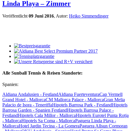
Linda Playa – Zimmer
Veröffentlicht
09 Juni 2016
, Autor:
Heiko Simmendinger
Alle Sunball Tennis & Reisen Standorte:
Spanien:
Aldiana Andalusien - Festland
Aldiana Fuerteventura
Cap Vermell
Grand Hotel - Mallorca
CM Mallorca Palace - Mallorca
Gran Melia
Palacio de Isora - Teneriffa
Hipotels Barrosa Park - Festland
Hipotels
Barrosa Garden - Spanien Festland
Hipotels Barrosa Palace -
Festland
Hipotels Cala Millor - Mallorca
Hipotels Eurotel Punta Rotja
- Mallorca
Hipotels Sa Coma - Mallorca
Paguera Linda Playa -
Mallorca
Hotel Jardin Tecina - La Gomera
Paguera Allsun Cormoran