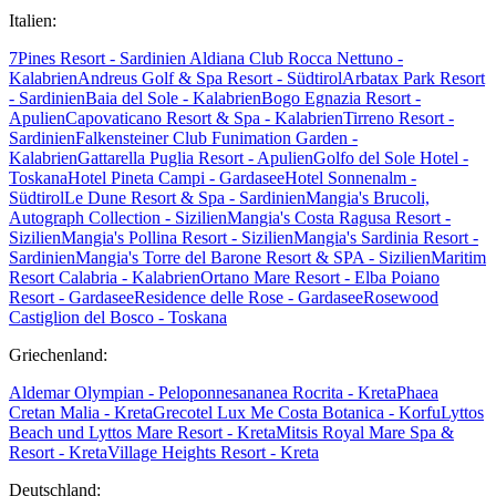
Italien:
7Pines Resort - Sardinien
Aldiana Club Rocca Nettuno -
Kalabrien
Andreus Golf & Spa Resort - Südtirol
Arbatax Park Resort
- Sardinien
Baia del Sole - Kalabrien
Bogo Egnazia Resort -
Apulien
Capovaticano Resort & Spa - Kalabrien
Tirreno Resort -
Sardinien
Falkensteiner Club Funimation Garden -
Kalabrien
Gattarella Puglia Resort - Apulien
Golfo del Sole Hotel -
Toskana
Hotel Pineta Campi - Gardasee
Hotel Sonnenalm -
Südtirol
Le Dune Resort & Spa - Sardinien
Mangia's Brucoli,
Autograph Collection - Sizilien
Mangia's Costa Ragusa Resort -
Sizilien
Mangia's Pollina Resort - Sizilien
Mangia's Sardinia Resort -
Sardinien
Mangia's Torre del Barone Resort & SPA - Sizilien
Maritim
Resort Calabria - Kalabrien
Ortano Mare Resort - Elba
Poiano
Resort - Gardasee
Residence delle Rose - Gardasee
Rosewood
Castiglion del Bosco - Toskana
Griechenland:
Aldemar Olympian - Peloponnes
ananea Rocrita - Kreta
Phaea
Cretan Malia - Kreta
Grecotel Lux Me Costa Botanica - Korfu
Lyttos
Beach und Lyttos Mare Resort - Kreta
Mitsis Royal Mare Spa &
Resort - Kreta
Village Heights Resort - Kreta
Deutschland: