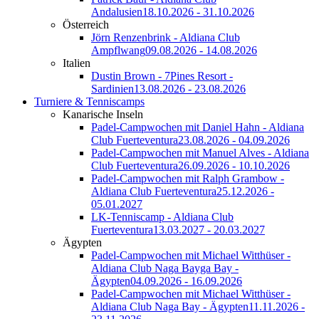
Andalusien
18.10.2026 - 31.10.2026
Österreich
Jörn Renzenbrink - Aldiana Club
Ampflwang
09.08.2026 - 14.08.2026
Italien
Dustin Brown - 7Pines Resort -
Sardinien
13.08.2026 - 23.08.2026
Turniere & Tenniscamps
Kanarische Inseln
Padel-Campwochen mit Daniel Hahn - Aldiana
Club Fuerteventura
23.08.2026 - 04.09.2026
Padel-Campwochen mit Manuel Alves - Aldiana
Club Fuerteventura
26.09.2026 - 10.10.2026
Padel-Campwochen mit Ralph Grambow -
Aldiana Club Fuerteventura
25.12.2026 -
05.01.2027
LK-Tenniscamp - Aldiana Club
Fuerteventura
13.03.2027 - 20.03.2027
Ägypten
Padel-Campwochen mit Michael Witthüser -
Aldiana Club Naga Bayga Bay -
Ägypten
04.09.2026 - 16.09.2026
Padel-Campwochen mit Michael Witthüser -
Aldiana Club Naga Bay - Ägypten
11.11.2026 -