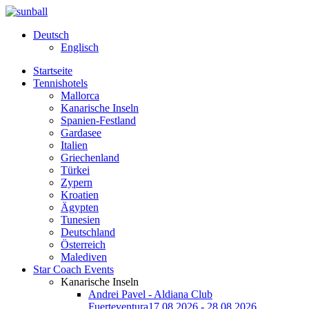
Deutsch
Englisch
Startseite
Tennishotels
Mallorca
Kanarische Inseln
Spanien-Festland
Gardasee
Italien
Griechenland
Türkei
Zypern
Kroatien
Ägypten
Tunesien
Deutschland
Österreich
Malediven
Star Coach Events
Kanarische Inseln
Andrei Pavel - Aldiana Club
Fuerteventura
17.08.2026 - 28.08.2026