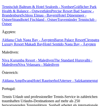
Tennisclub Baltrum & Hotel Sealords - Nordsee
Gräflicher Park
Health & Balance - Ostwestfalen
Precise Resort Bad Saarow -
Brandenburg
Schloss Elmau - Bayern
Hotel Dünenmeer -
Ostsee
Strandhotel Fischland - Ostsee
Travemünder Tennisclub -
Ostsee
Ägypten:
Aldiana Club Naga Bay - Ägypten
Baron Palace Resort
Cleopatra
Luxury Resort Makadi Bay
Hotel Sentido Naga Bay - Ägypten
Malediven:
Niva Kurumba Resort - Malediven
The Standard Huruvalhi -
Malediven
Niva Velassaru - Malediven
Österreich:
Aldiana Ampflwang
Hotel Rauriserhof
Attersee - Salzkammergut
Portugal:
Tennis Urlaub und professioneller Tennis-Service in zahlreichen
traumhaften Urlaubs-Destinationen auf mehr als 250
hervorragenden Tennisplätzen. Sunball arbeitet als internationale