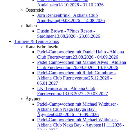
Andalusien
18.10.2026 - 31.10.2026
Österreich
Jörn Renzenbrink - Aldiana Club
Ampflwang
09.08.2026 - 14.08.2026
Italien
Dustin Brown - 7Pines Resort -
Sardinien
13.08.2026 - 23.08.2026
Turniere & Tenniscamps
Kanarische Inseln
Padel-Campwochen mit Daniel Hahn - Aldiana
Club Fuerteventura
23.08.2026 - 04.09.2026
Padel-Campwochen mit Manuel Alves - Aldiana
Club Fuerteventura
26.09.2026 - 10.10.2026
Padel-Campwochen mit Ralph Grambow -
Aldiana Club Fuerteventura
25.12.2026 -
05.01.2027
LK-Tenniscamp - Aldiana Club
Fuerteventura
13.03.2027 - 20.03.2027
Ägypten
Padel-Campwochen mit Michael Witthüser -
Aldiana Club Naga Bayga Bay -
Ägypten
04.09.2026 - 16.09.2026
Padel-Campwochen mit Michael Witthüser -
Aldiana Club Naga Bay - Ägypten
11.11.2026 -