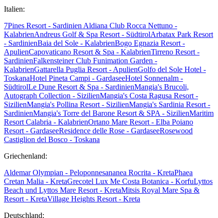
Italien:
7Pines Resort - Sardinien
Aldiana Club Rocca Nettuno -
Kalabrien
Andreus Golf & Spa Resort - Südtirol
Arbatax Park Resort
- Sardinien
Baia del Sole - Kalabrien
Bogo Egnazia Resort -
Apulien
Capovaticano Resort & Spa - Kalabrien
Tirreno Resort -
Sardinien
Falkensteiner Club Funimation Garden -
Kalabrien
Gattarella Puglia Resort - Apulien
Golfo del Sole Hotel -
Toskana
Hotel Pineta Campi - Gardasee
Hotel Sonnenalm -
Südtirol
Le Dune Resort & Spa - Sardinien
Mangia's Brucoli,
Autograph Collection - Sizilien
Mangia's Costa Ragusa Resort -
Sizilien
Mangia's Pollina Resort - Sizilien
Mangia's Sardinia Resort -
Sardinien
Mangia's Torre del Barone Resort & SPA - Sizilien
Maritim
Resort Calabria - Kalabrien
Ortano Mare Resort - Elba
Poiano
Resort - Gardasee
Residence delle Rose - Gardasee
Rosewood
Castiglion del Bosco - Toskana
Griechenland:
Aldemar Olympian - Peloponnes
ananea Rocrita - Kreta
Phaea
Cretan Malia - Kreta
Grecotel Lux Me Costa Botanica - Korfu
Lyttos
Beach und Lyttos Mare Resort - Kreta
Mitsis Royal Mare Spa &
Resort - Kreta
Village Heights Resort - Kreta
Deutschland: