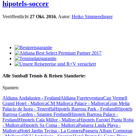
hipotels-soccer
Veröffentlicht
27 Okt. 2016
, Autor:
Heiko Simmendinger
Alle Sunball Tennis & Reisen Standorte:
Spanien:
Aldiana Andalusien - Festland
Aldiana Fuerteventura
Cap Vermell
Grand Hotel - Mallorca
CM Mallorca Palace - Mallorca
Gran Melia
Palacio de Isora - Teneriffa
Hipotels Barrosa Park - Festland
Hipotels
Barrosa Garden - Spanien Festland
Hipotels Barrosa Palace -
Festland
Hipotels Cala Millor - Mallorca
Hipotels Eurotel Punta Rotja
- Mallorca
Hipotels Sa Coma - Mallorca
Paguera Linda Playa -
Mallorca
Hotel Jardin Tecina - La Gomera
Paguera Allsun Cormoran