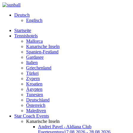
Deutsch
Englisch
Startseite
Tennishotels
Mallorca
Kanarische Inseln
Spanien-Festland
Gardasee
Italien
Griechenland
Türkei
Zypern
Kroatien
Ägypten
Tunesien
Deutschland
Österreich
Malediven
Star Coach Events
Kanarische Inseln
Andrei Pavel - Aldiana Club
Fuerteventura
17.08.2026 - 28.08.2026