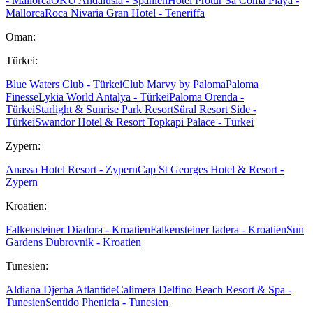
- Mallorca
OKU Andalusia - Spanien
Hotel Protur Sa Coma Playa -
Mallorca
Roca Nivaria Gran Hotel - Teneriffa
Oman:
Türkei:
Blue Waters Club - Türkei
Club Marvy by Paloma
Paloma
Finesse
Lykia World Antalya - Türkei
Paloma Orenda -
Türkei
Starlight & Sunrise Park Resort
Süral Resort Side -
Türkei
Swandor Hotel & Resort Topkapi Palace - Türkei
Zypern:
Anassa Hotel Resort - Zypern
Cap St Georges Hotel & Resort -
Zypern
Kroatien:
Falkensteiner Diadora - Kroatien
Falkensteiner Iadera - Kroatien
Sun
Gardens Dubrovnik - Kroatien
Tunesien:
Aldiana Djerba Atlantide
Calimera Delfino Beach Resort & Spa -
Tunesien
Sentido Phenicia - Tunesien