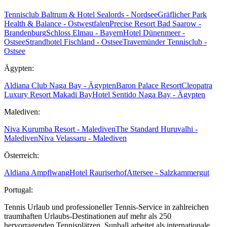
Tennisclub Baltrum & Hotel Sealords - Nordsee
Gräflicher Park
Health & Balance - Ostwestfalen
Precise Resort Bad Saarow -
Brandenburg
Schloss Elmau - Bayern
Hotel Dünenmeer -
Ostsee
Strandhotel Fischland - Ostsee
Travemünder Tennisclub -
Ostsee
Ägypten:
Aldiana Club Naga Bay - Ägypten
Baron Palace Resort
Cleopatra
Luxury Resort Makadi Bay
Hotel Sentido Naga Bay - Ägypten
Malediven:
Niva Kurumba Resort - Malediven
The Standard Huruvalhi -
Malediven
Niva Velassaru - Malediven
Österreich:
Aldiana Ampflwang
Hotel Rauriserhof
Attersee - Salzkammergut
Portugal:
Tennis Urlaub und professioneller Tennis-Service in zahlreichen
traumhaften Urlaubs-Destinationen auf mehr als 250
hervorragenden Tennisplätzen. Sunball arbeitet als internationale