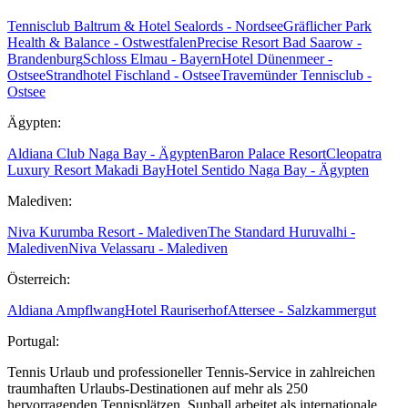
Tennisclub Baltrum & Hotel Sealords - Nordsee
Gräflicher Park
Health & Balance - Ostwestfalen
Precise Resort Bad Saarow -
Brandenburg
Schloss Elmau - Bayern
Hotel Dünenmeer -
Ostsee
Strandhotel Fischland - Ostsee
Travemünder Tennisclub -
Ostsee
Ägypten:
Aldiana Club Naga Bay - Ägypten
Baron Palace Resort
Cleopatra
Luxury Resort Makadi Bay
Hotel Sentido Naga Bay - Ägypten
Malediven:
Niva Kurumba Resort - Malediven
The Standard Huruvalhi -
Malediven
Niva Velassaru - Malediven
Österreich:
Aldiana Ampflwang
Hotel Rauriserhof
Attersee - Salzkammergut
Portugal:
Tennis Urlaub und professioneller Tennis-Service in zahlreichen
traumhaften Urlaubs-Destinationen auf mehr als 250
hervorragenden Tennisplätzen. Sunball arbeitet als internationale