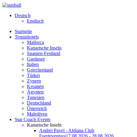
Deutsch
Englisch
Startseite
Tennishotels
Mallorca
Kanarische Inseln
Spanien-Festland
Gardasee
Italien
Griechenland
Türkei
Zypern
Kroatien
Ägypten
Tunesien
Deutschland
Österreich
Malediven
Star Coach Events
Kanarische Inseln
Andrei Pavel - Aldiana Club
Fuerteventura
17.08.2026 - 28.08.2026