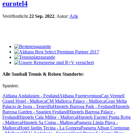
eurotel4
Veröffentlicht
22 Sep. 2022
, Autor:
Arik
Alle Sunball Tennis & Reisen Standorte:
Spanien:
Aldiana Andalusien - Festland
Aldiana Fuerteventura
Cap Vermell
Grand Hotel - Mallorca
CM Mallorca Palace - Mallorca
Gran Melia
Palacio de Isora - Teneriffa
Hipotels Barrosa Park - Festland
Hipotels
Barrosa Garden - Spanien Festland
Hipotels Barrosa Palace -
Festland
Hipotels Cala Millor - Mallorca
Hipotels Eurotel Punta Rotja
- Mallorca
Hipotels Sa Coma - Mallorca
Paguera Linda Playa -
Mallorca
Hotel Jardin Tecina - La Gomera
Paguera Allsun Cormoran