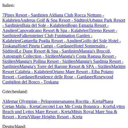
Italien:
7Pines Resort - Sardinien
Aldiana Club Rocca Nettuno -
Kalabrien
Andreus Golf & Spa Resort - Südtirol
Arbatax Park Resort
- Sardinien
Baia del Sole - Kalabrien
Bogo Egnazia Resort -
Apulien
Capovaticano Resort & Spa - Kalabrien
Tirreno Resort -
Sardinien
Falkensteiner Club Funimation Garden -
Kalabrien
Gattarella Puglia Resort - Apulien
Golfo del Sole Hotel -
Toskana
Hotel Pineta Campi - Gardasee
Hotel Sonnenalm -
Südtirol
Le Dune Resort & Spa - Sardinien
Mangia's Brucoli,
Autograph Collection - Sizilien
Mangia's Costa Ragusa Resort -
Sizilien
Mangia's Pollina Resort - Sizilien
Mangia's Sardinia Resort -
Sardinien
Mangia's Torre del Barone Resort & SPA - Sizilien
Maritim
Resort Calabria - Kalabrien
Ortano Mare Resort - Elba
Poiano
Resort - Gardasee
Residence delle Rose - Gardasee
Rosewood
Castiglion del Bosco - Toskana
Griechenland:
Aldemar Olympian - Peloponnes
ananea Rocrita - Kreta
Phaea
Cretan Malia - Kreta
Grecotel Lux Me Costa Botanica - Korfu
Lyttos
Beach und Lyttos Mare Resort - Kreta
Mitsis Royal Mare Spa &
Resort - Kreta
Village Heights Resort - Kreta
Deutschland: