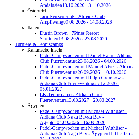
Andalusien
18.10.2026 - 31.10.2026
Österreich
Jörn Renzenbrink - Aldiana Club
Ampflwang
09.08.2026 - 14.08.2026
Italien
Dustin Brown - 7Pines Resort -
Sardinien
13.08.2026 - 23.08.2026
Turniere & Tenniscamps
Kanarische Inseln
Padel-Campwochen mit Daniel Hahn - Aldiana
Club Fuerteventura
23.08.2026 - 04.09.2026
Padel-Campwochen mit Manuel Alves - Aldiana
Club Fuerteventura
26.09.2026 - 10.10.2026
Padel-Campwochen mit Ralph Grambow -
Aldiana Club Fuerteventura
25.12.2026 -
05.01.2027
LK-Tenniscamp - Aldiana Club
Fuerteventura
13.03.2027 - 20.03.2027
Ägypten
Padel-Campwochen mit Michael Witthüser -
Aldiana Club Naga Bayga Bay -
Ägypten
04.09.2026 - 16.09.2026
Padel-Campwochen mit Michael Witthüser -
Aldiana Club Naga Bay - Ägypten
11.11.2026 -