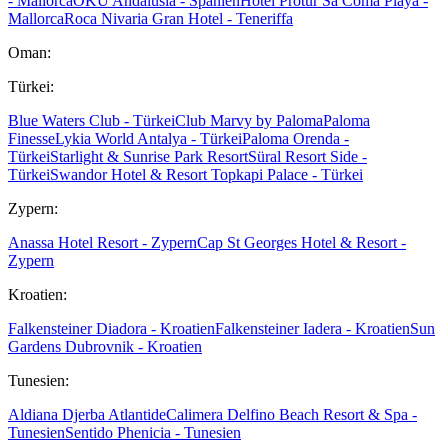
- Mallorca
OKU Andalusia - Spanien
Hotel Protur Sa Coma Playa -
Mallorca
Roca Nivaria Gran Hotel - Teneriffa
Oman:
Türkei:
Blue Waters Club - Türkei
Club Marvy by Paloma
Paloma
Finesse
Lykia World Antalya - Türkei
Paloma Orenda -
Türkei
Starlight & Sunrise Park Resort
Süral Resort Side -
Türkei
Swandor Hotel & Resort Topkapi Palace - Türkei
Zypern:
Anassa Hotel Resort - Zypern
Cap St Georges Hotel & Resort -
Zypern
Kroatien:
Falkensteiner Diadora - Kroatien
Falkensteiner Iadera - Kroatien
Sun
Gardens Dubrovnik - Kroatien
Tunesien:
Aldiana Djerba Atlantide
Calimera Delfino Beach Resort & Spa -
Tunesien
Sentido Phenicia - Tunesien