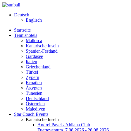
Deutsch
Englisch
Startseite
Tennishotels
Mallorca
Kanarische Inseln
Spanien-Festland
Gardasee
Italien
Griechenland
Türkei
Zypern
Kroatien
Ägypten
Tunesien
Deutschland
Österreich
Malediven
Star Coach Events
Kanarische Inseln
Andrei Pavel - Aldiana Club
Fuerteventura
17.08.2026 - 28.08.2026