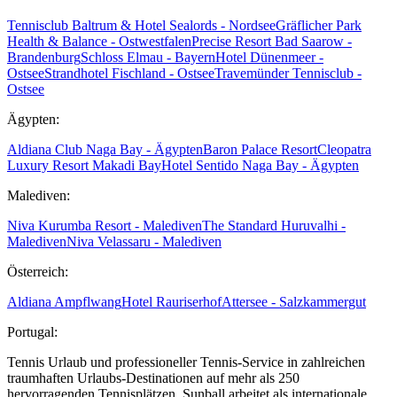
Tennisclub Baltrum & Hotel Sealords - Nordsee
Gräflicher Park
Health & Balance - Ostwestfalen
Precise Resort Bad Saarow -
Brandenburg
Schloss Elmau - Bayern
Hotel Dünenmeer -
Ostsee
Strandhotel Fischland - Ostsee
Travemünder Tennisclub -
Ostsee
Ägypten:
Aldiana Club Naga Bay - Ägypten
Baron Palace Resort
Cleopatra
Luxury Resort Makadi Bay
Hotel Sentido Naga Bay - Ägypten
Malediven:
Niva Kurumba Resort - Malediven
The Standard Huruvalhi -
Malediven
Niva Velassaru - Malediven
Österreich:
Aldiana Ampflwang
Hotel Rauriserhof
Attersee - Salzkammergut
Portugal:
Tennis Urlaub und professioneller Tennis-Service in zahlreichen
traumhaften Urlaubs-Destinationen auf mehr als 250
hervorragenden Tennisplätzen. Sunball arbeitet als internationale