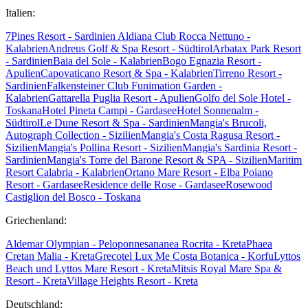
Italien:
7Pines Resort - Sardinien
Aldiana Club Rocca Nettuno -
Kalabrien
Andreus Golf & Spa Resort - Südtirol
Arbatax Park Resort
- Sardinien
Baia del Sole - Kalabrien
Bogo Egnazia Resort -
Apulien
Capovaticano Resort & Spa - Kalabrien
Tirreno Resort -
Sardinien
Falkensteiner Club Funimation Garden -
Kalabrien
Gattarella Puglia Resort - Apulien
Golfo del Sole Hotel -
Toskana
Hotel Pineta Campi - Gardasee
Hotel Sonnenalm -
Südtirol
Le Dune Resort & Spa - Sardinien
Mangia's Brucoli,
Autograph Collection - Sizilien
Mangia's Costa Ragusa Resort -
Sizilien
Mangia's Pollina Resort - Sizilien
Mangia's Sardinia Resort -
Sardinien
Mangia's Torre del Barone Resort & SPA - Sizilien
Maritim
Resort Calabria - Kalabrien
Ortano Mare Resort - Elba
Poiano
Resort - Gardasee
Residence delle Rose - Gardasee
Rosewood
Castiglion del Bosco - Toskana
Griechenland:
Aldemar Olympian - Peloponnes
ananea Rocrita - Kreta
Phaea
Cretan Malia - Kreta
Grecotel Lux Me Costa Botanica - Korfu
Lyttos
Beach und Lyttos Mare Resort - Kreta
Mitsis Royal Mare Spa &
Resort - Kreta
Village Heights Resort - Kreta
Deutschland: