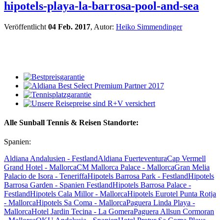
hipotels-playa-la-barrosa-pool-and-sea
Veröffentlicht
04 Feb. 2017
, Autor:
Heiko Simmendinger
Alle Sunball Tennis & Reisen Standorte:
Spanien:
Aldiana Andalusien - Festland
Aldiana Fuerteventura
Cap Vermell
Grand Hotel - Mallorca
CM Mallorca Palace - Mallorca
Gran Melia
Palacio de Isora - Teneriffa
Hipotels Barrosa Park - Festland
Hipotels
Barrosa Garden - Spanien Festland
Hipotels Barrosa Palace -
Festland
Hipotels Cala Millor - Mallorca
Hipotels Eurotel Punta Rotja
- Mallorca
Hipotels Sa Coma - Mallorca
Paguera Linda Playa -
Mallorca
Hotel Jardin Tecina - La Gomera
Paguera Allsun Cormoran