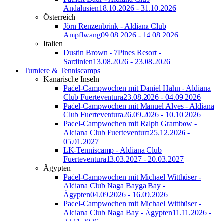
Andalusien
18.10.2026 - 31.10.2026
Österreich
Jörn Renzenbrink - Aldiana Club
Ampflwang
09.08.2026 - 14.08.2026
Italien
Dustin Brown - 7Pines Resort -
Sardinien
13.08.2026 - 23.08.2026
Turniere & Tenniscamps
Kanarische Inseln
Padel-Campwochen mit Daniel Hahn - Aldiana
Club Fuerteventura
23.08.2026 - 04.09.2026
Padel-Campwochen mit Manuel Alves - Aldiana
Club Fuerteventura
26.09.2026 - 10.10.2026
Padel-Campwochen mit Ralph Grambow -
Aldiana Club Fuerteventura
25.12.2026 -
05.01.2027
LK-Tenniscamp - Aldiana Club
Fuerteventura
13.03.2027 - 20.03.2027
Ägypten
Padel-Campwochen mit Michael Witthüser -
Aldiana Club Naga Bayga Bay -
Ägypten
04.09.2026 - 16.09.2026
Padel-Campwochen mit Michael Witthüser -
Aldiana Club Naga Bay - Ägypten
11.11.2026 -