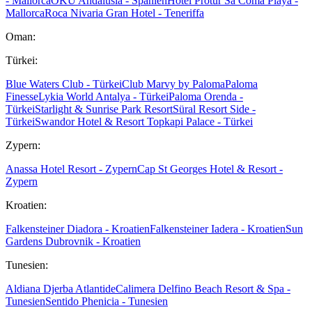
- Mallorca
OKU Andalusia - Spanien
Hotel Protur Sa Coma Playa -
Mallorca
Roca Nivaria Gran Hotel - Teneriffa
Oman:
Türkei:
Blue Waters Club - Türkei
Club Marvy by Paloma
Paloma
Finesse
Lykia World Antalya - Türkei
Paloma Orenda -
Türkei
Starlight & Sunrise Park Resort
Süral Resort Side -
Türkei
Swandor Hotel & Resort Topkapi Palace - Türkei
Zypern:
Anassa Hotel Resort - Zypern
Cap St Georges Hotel & Resort -
Zypern
Kroatien:
Falkensteiner Diadora - Kroatien
Falkensteiner Iadera - Kroatien
Sun
Gardens Dubrovnik - Kroatien
Tunesien:
Aldiana Djerba Atlantide
Calimera Delfino Beach Resort & Spa -
Tunesien
Sentido Phenicia - Tunesien