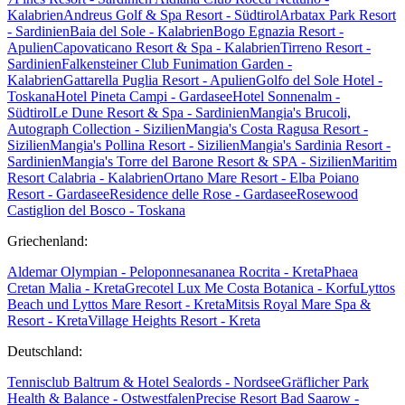
Kalabrien
Andreus Golf & Spa Resort - Südtirol
Arbatax Park Resort
- Sardinien
Baia del Sole - Kalabrien
Bogo Egnazia Resort -
Apulien
Capovaticano Resort & Spa - Kalabrien
Tirreno Resort -
Sardinien
Falkensteiner Club Funimation Garden -
Kalabrien
Gattarella Puglia Resort - Apulien
Golfo del Sole Hotel -
Toskana
Hotel Pineta Campi - Gardasee
Hotel Sonnenalm -
Südtirol
Le Dune Resort & Spa - Sardinien
Mangia's Brucoli,
Autograph Collection - Sizilien
Mangia's Costa Ragusa Resort -
Sizilien
Mangia's Pollina Resort - Sizilien
Mangia's Sardinia Resort -
Sardinien
Mangia's Torre del Barone Resort & SPA - Sizilien
Maritim
Resort Calabria - Kalabrien
Ortano Mare Resort - Elba
Poiano
Resort - Gardasee
Residence delle Rose - Gardasee
Rosewood
Castiglion del Bosco - Toskana
Griechenland:
Aldemar Olympian - Peloponnes
ananea Rocrita - Kreta
Phaea
Cretan Malia - Kreta
Grecotel Lux Me Costa Botanica - Korfu
Lyttos
Beach und Lyttos Mare Resort - Kreta
Mitsis Royal Mare Spa &
Resort - Kreta
Village Heights Resort - Kreta
Deutschland:
Tennisclub Baltrum & Hotel Sealords - Nordsee
Gräflicher Park
Health & Balance - Ostwestfalen
Precise Resort Bad Saarow -