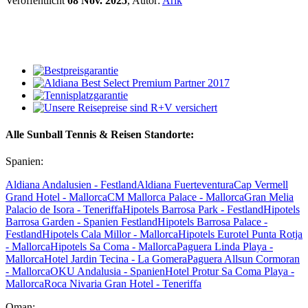
Veröffentlicht
08 Nov. 2025
, Autor:
Arik
Alle Sunball Tennis & Reisen Standorte:
Spanien:
Aldiana Andalusien - Festland
Aldiana Fuerteventura
Cap Vermell
Grand Hotel - Mallorca
CM Mallorca Palace - Mallorca
Gran Melia
Palacio de Isora - Teneriffa
Hipotels Barrosa Park - Festland
Hipotels
Barrosa Garden - Spanien Festland
Hipotels Barrosa Palace -
Festland
Hipotels Cala Millor - Mallorca
Hipotels Eurotel Punta Rotja
- Mallorca
Hipotels Sa Coma - Mallorca
Paguera Linda Playa -
Mallorca
Hotel Jardin Tecina - La Gomera
Paguera Allsun Cormoran
- Mallorca
OKU Andalusia - Spanien
Hotel Protur Sa Coma Playa -
Mallorca
Roca Nivaria Gran Hotel - Teneriffa
Oman: