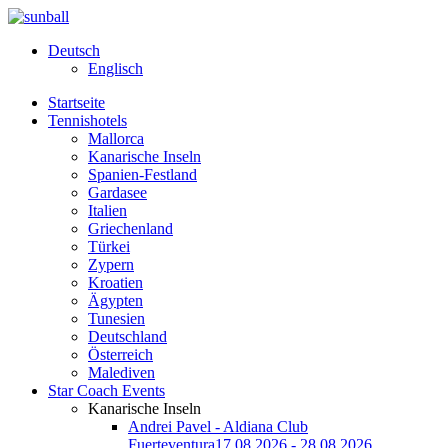
Deutsch
Englisch
Startseite
Tennishotels
Mallorca
Kanarische Inseln
Spanien-Festland
Gardasee
Italien
Griechenland
Türkei
Zypern
Kroatien
Ägypten
Tunesien
Deutschland
Österreich
Malediven
Star Coach Events
Kanarische Inseln
Andrei Pavel - Aldiana Club
Fuerteventura
17.08.2026 - 28.08.2026