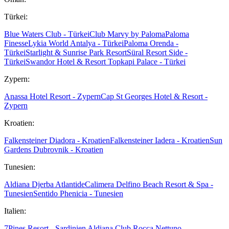
Türkei:
Blue Waters Club - Türkei
Club Marvy by Paloma
Paloma
Finesse
Lykia World Antalya - Türkei
Paloma Orenda -
Türkei
Starlight & Sunrise Park Resort
Süral Resort Side -
Türkei
Swandor Hotel & Resort Topkapi Palace - Türkei
Zypern:
Anassa Hotel Resort - Zypern
Cap St Georges Hotel & Resort -
Zypern
Kroatien:
Falkensteiner Diadora - Kroatien
Falkensteiner Iadera - Kroatien
Sun
Gardens Dubrovnik - Kroatien
Tunesien:
Aldiana Djerba Atlantide
Calimera Delfino Beach Resort & Spa -
Tunesien
Sentido Phenicia - Tunesien
Italien:
7Pines Resort - Sardinien
Aldiana Club Rocca Nettuno -