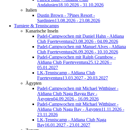
Andalusien
18.10.2026 - 31.10.2026
Italien
Dustin Brown - 7Pines Resort -
Sardinien
13.08.2026 - 23.08.2026
Turniere & Tenniscamps
Kanarische Inseln
Padel-Campwochen mit Daniel Hahn - Aldiana
Club Fuerteventura
23.08.2026 - 04.09.2026
Padel-Campwochen mit Manuel Alves - Aldiana
Club Fuerteventura
26.09.2026 - 10.10.2026
Padel-Campwochen mit Ralph Grambow -
Aldiana Club Fuerteventura
25.12.2026 -
05.01.2027
LK-Tenniscamp - Aldiana Club
Fuerteventura
13.03.2027 - 20.03.2027
Ägypten
Padel-Campwochen mit Michael Witthüser -
Aldiana Club Naga Bayga Bay -
Ägypten
04.09.2026 - 16.09.2026
Padel-Campwochen mit Michael Witthüser -
Aldiana Club Naga Bay - Ägypten
11.11.2026 -
23.11.2026
LK-Tenniscamp - Aldiana Club Naga
Bay
16.01.2027 - 23.01.2027