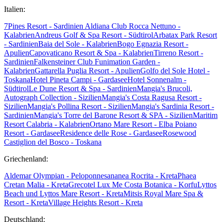
Italien:
7Pines Resort - Sardinien
Aldiana Club Rocca Nettuno -
Kalabrien
Andreus Golf & Spa Resort - Südtirol
Arbatax Park Resort
- Sardinien
Baia del Sole - Kalabrien
Bogo Egnazia Resort -
Apulien
Capovaticano Resort & Spa - Kalabrien
Tirreno Resort -
Sardinien
Falkensteiner Club Funimation Garden -
Kalabrien
Gattarella Puglia Resort - Apulien
Golfo del Sole Hotel -
Toskana
Hotel Pineta Campi - Gardasee
Hotel Sonnenalm -
Südtirol
Le Dune Resort & Spa - Sardinien
Mangia's Brucoli,
Autograph Collection - Sizilien
Mangia's Costa Ragusa Resort -
Sizilien
Mangia's Pollina Resort - Sizilien
Mangia's Sardinia Resort -
Sardinien
Mangia's Torre del Barone Resort & SPA - Sizilien
Maritim
Resort Calabria - Kalabrien
Ortano Mare Resort - Elba
Poiano
Resort - Gardasee
Residence delle Rose - Gardasee
Rosewood
Castiglion del Bosco - Toskana
Griechenland:
Aldemar Olympian - Peloponnes
ananea Rocrita - Kreta
Phaea
Cretan Malia - Kreta
Grecotel Lux Me Costa Botanica - Korfu
Lyttos
Beach und Lyttos Mare Resort - Kreta
Mitsis Royal Mare Spa &
Resort - Kreta
Village Heights Resort - Kreta
Deutschland: