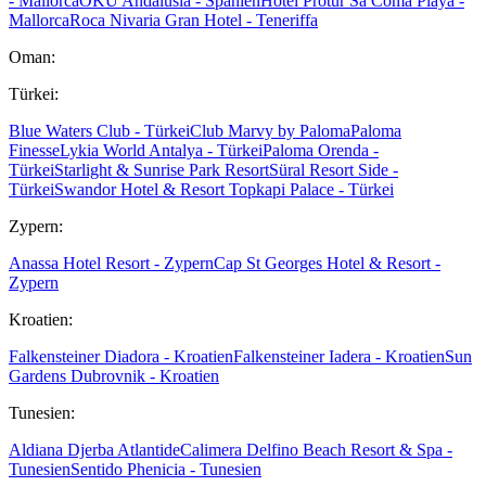
- Mallorca
OKU Andalusia - Spanien
Hotel Protur Sa Coma Playa -
Mallorca
Roca Nivaria Gran Hotel - Teneriffa
Oman:
Türkei:
Blue Waters Club - Türkei
Club Marvy by Paloma
Paloma
Finesse
Lykia World Antalya - Türkei
Paloma Orenda -
Türkei
Starlight & Sunrise Park Resort
Süral Resort Side -
Türkei
Swandor Hotel & Resort Topkapi Palace - Türkei
Zypern:
Anassa Hotel Resort - Zypern
Cap St Georges Hotel & Resort -
Zypern
Kroatien:
Falkensteiner Diadora - Kroatien
Falkensteiner Iadera - Kroatien
Sun
Gardens Dubrovnik - Kroatien
Tunesien:
Aldiana Djerba Atlantide
Calimera Delfino Beach Resort & Spa -
Tunesien
Sentido Phenicia - Tunesien