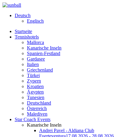
Deutsch
Englisch
Startseite
Tennishotels
Mallorca
Kanarische Inseln
Spanien-Festland
Gardasee
Italien
Griechenland
Türkei
Zypern
Kroatien
Ägypten
Tunesien
Deutschland
Österreich
Malediven
Star Coach Events
Kanarische Inseln
Andrei Pavel - Aldiana Club
Fuerteventura
17.08.2026 - 28.08.2026