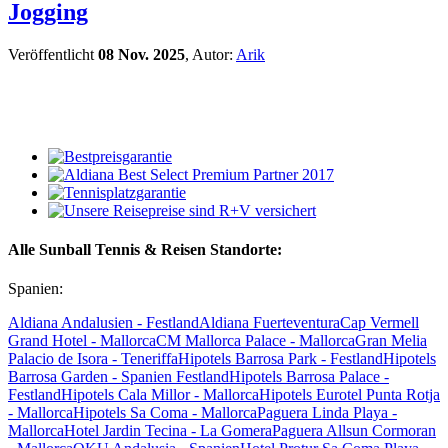
Jogging
Veröffentlicht
08 Nov. 2025
, Autor:
Arik
Alle Sunball Tennis & Reisen Standorte:
Spanien:
Aldiana Andalusien - Festland
Aldiana Fuerteventura
Cap Vermell
Grand Hotel - Mallorca
CM Mallorca Palace - Mallorca
Gran Melia
Palacio de Isora - Teneriffa
Hipotels Barrosa Park - Festland
Hipotels
Barrosa Garden - Spanien Festland
Hipotels Barrosa Palace -
Festland
Hipotels Cala Millor - Mallorca
Hipotels Eurotel Punta Rotja
- Mallorca
Hipotels Sa Coma - Mallorca
Paguera Linda Playa -
Mallorca
Hotel Jardin Tecina - La Gomera
Paguera Allsun Cormoran