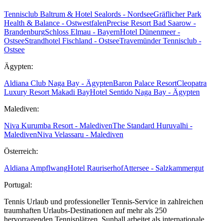
Tennisclub Baltrum & Hotel Sealords - Nordsee
Gräflicher Park
Health & Balance - Ostwestfalen
Precise Resort Bad Saarow -
Brandenburg
Schloss Elmau - Bayern
Hotel Dünenmeer -
Ostsee
Strandhotel Fischland - Ostsee
Travemünder Tennisclub -
Ostsee
Ägypten:
Aldiana Club Naga Bay - Ägypten
Baron Palace Resort
Cleopatra
Luxury Resort Makadi Bay
Hotel Sentido Naga Bay - Ägypten
Malediven:
Niva Kurumba Resort - Malediven
The Standard Huruvalhi -
Malediven
Niva Velassaru - Malediven
Österreich:
Aldiana Ampflwang
Hotel Rauriserhof
Attersee - Salzkammergut
Portugal:
Tennis Urlaub und professioneller Tennis-Service in zahlreichen
traumhaften Urlaubs-Destinationen auf mehr als 250
hervorragenden Tennisplätzen. Sunball arbeitet als internationale