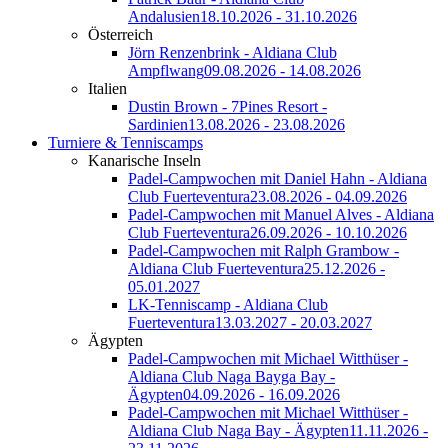
Andalusien
18.10.2026 - 31.10.2026
Österreich
Jörn Renzenbrink - Aldiana Club
Ampflwang
09.08.2026 - 14.08.2026
Italien
Dustin Brown - 7Pines Resort -
Sardinien
13.08.2026 - 23.08.2026
Turniere & Tenniscamps
Kanarische Inseln
Padel-Campwochen mit Daniel Hahn - Aldiana
Club Fuerteventura
23.08.2026 - 04.09.2026
Padel-Campwochen mit Manuel Alves - Aldiana
Club Fuerteventura
26.09.2026 - 10.10.2026
Padel-Campwochen mit Ralph Grambow -
Aldiana Club Fuerteventura
25.12.2026 -
05.01.2027
LK-Tenniscamp - Aldiana Club
Fuerteventura
13.03.2027 - 20.03.2027
Ägypten
Padel-Campwochen mit Michael Witthüser -
Aldiana Club Naga Bayga Bay -
Ägypten
04.09.2026 - 16.09.2026
Padel-Campwochen mit Michael Witthüser -
Aldiana Club Naga Bay - Ägypten
11.11.2026 -