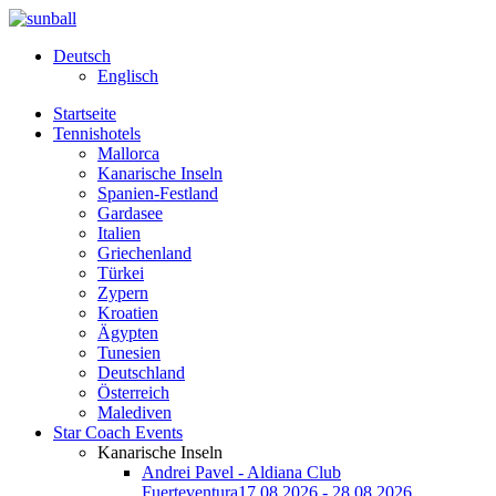
Deutsch
Englisch
Startseite
Tennishotels
Mallorca
Kanarische Inseln
Spanien-Festland
Gardasee
Italien
Griechenland
Türkei
Zypern
Kroatien
Ägypten
Tunesien
Deutschland
Österreich
Malediven
Star Coach Events
Kanarische Inseln
Andrei Pavel - Aldiana Club
Fuerteventura
17.08.2026 - 28.08.2026