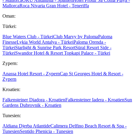
- Mallorca
OKU Andalusia - Spanien
Hotel Protur Sa Coma Playa -
Mallorca
Roca Nivaria Gran Hotel - Teneriffa
Oman:
Türkei:
Blue Waters Club - Türkei
Club Marvy by Paloma
Paloma
Finesse
Lykia World Antalya - Türkei
Paloma Orenda -
Türkei
Starlight & Sunrise Park Resort
Süral Resort Side -
Türkei
Swandor Hotel & Resort Topkapi Palace - Türkei
Zypern:
Anassa Hotel Resort - Zypern
Cap St Georges Hotel & Resort -
Zypern
Kroatien:
Falkensteiner Diadora - Kroatien
Falkensteiner Iadera - Kroatien
Sun
Gardens Dubrovnik - Kroatien
Tunesien:
Aldiana Djerba Atlantide
Calimera Delfino Beach Resort & Spa -
Tunesien
Sentido Phenicia - Tunesien