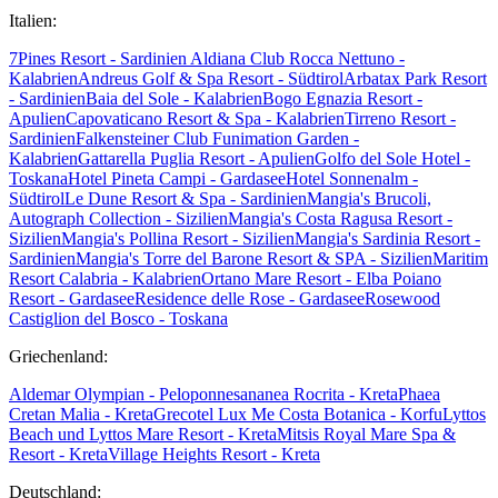
Italien:
7Pines Resort - Sardinien
Aldiana Club Rocca Nettuno -
Kalabrien
Andreus Golf & Spa Resort - Südtirol
Arbatax Park Resort
- Sardinien
Baia del Sole - Kalabrien
Bogo Egnazia Resort -
Apulien
Capovaticano Resort & Spa - Kalabrien
Tirreno Resort -
Sardinien
Falkensteiner Club Funimation Garden -
Kalabrien
Gattarella Puglia Resort - Apulien
Golfo del Sole Hotel -
Toskana
Hotel Pineta Campi - Gardasee
Hotel Sonnenalm -
Südtirol
Le Dune Resort & Spa - Sardinien
Mangia's Brucoli,
Autograph Collection - Sizilien
Mangia's Costa Ragusa Resort -
Sizilien
Mangia's Pollina Resort - Sizilien
Mangia's Sardinia Resort -
Sardinien
Mangia's Torre del Barone Resort & SPA - Sizilien
Maritim
Resort Calabria - Kalabrien
Ortano Mare Resort - Elba
Poiano
Resort - Gardasee
Residence delle Rose - Gardasee
Rosewood
Castiglion del Bosco - Toskana
Griechenland:
Aldemar Olympian - Peloponnes
ananea Rocrita - Kreta
Phaea
Cretan Malia - Kreta
Grecotel Lux Me Costa Botanica - Korfu
Lyttos
Beach und Lyttos Mare Resort - Kreta
Mitsis Royal Mare Spa &
Resort - Kreta
Village Heights Resort - Kreta
Deutschland: