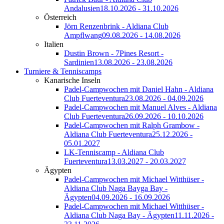
Andalusien
18.10.2026 - 31.10.2026
Österreich
Jörn Renzenbrink - Aldiana Club
Ampflwang
09.08.2026 - 14.08.2026
Italien
Dustin Brown - 7Pines Resort -
Sardinien
13.08.2026 - 23.08.2026
Turniere & Tenniscamps
Kanarische Inseln
Padel-Campwochen mit Daniel Hahn - Aldiana
Club Fuerteventura
23.08.2026 - 04.09.2026
Padel-Campwochen mit Manuel Alves - Aldiana
Club Fuerteventura
26.09.2026 - 10.10.2026
Padel-Campwochen mit Ralph Grambow -
Aldiana Club Fuerteventura
25.12.2026 -
05.01.2027
LK-Tenniscamp - Aldiana Club
Fuerteventura
13.03.2027 - 20.03.2027
Ägypten
Padel-Campwochen mit Michael Witthüser -
Aldiana Club Naga Bayga Bay -
Ägypten
04.09.2026 - 16.09.2026
Padel-Campwochen mit Michael Witthüser -
Aldiana Club Naga Bay - Ägypten
11.11.2026 -