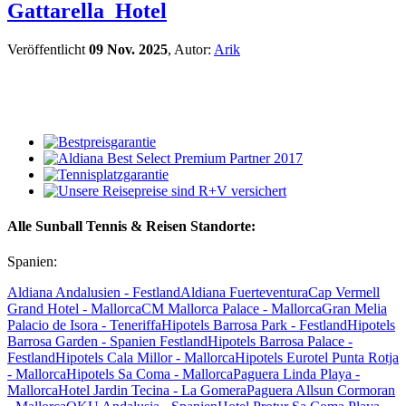
Gattarella_Hotel
Veröffentlicht
09 Nov. 2025
, Autor:
Arik
Alle Sunball Tennis & Reisen Standorte:
Spanien:
Aldiana Andalusien - Festland
Aldiana Fuerteventura
Cap Vermell
Grand Hotel - Mallorca
CM Mallorca Palace - Mallorca
Gran Melia
Palacio de Isora - Teneriffa
Hipotels Barrosa Park - Festland
Hipotels
Barrosa Garden - Spanien Festland
Hipotels Barrosa Palace -
Festland
Hipotels Cala Millor - Mallorca
Hipotels Eurotel Punta Rotja
- Mallorca
Hipotels Sa Coma - Mallorca
Paguera Linda Playa -
Mallorca
Hotel Jardin Tecina - La Gomera
Paguera Allsun Cormoran