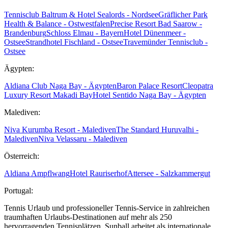
Tennisclub Baltrum & Hotel Sealords - Nordsee
Gräflicher Park
Health & Balance - Ostwestfalen
Precise Resort Bad Saarow -
Brandenburg
Schloss Elmau - Bayern
Hotel Dünenmeer -
Ostsee
Strandhotel Fischland - Ostsee
Travemünder Tennisclub -
Ostsee
Ägypten:
Aldiana Club Naga Bay - Ägypten
Baron Palace Resort
Cleopatra
Luxury Resort Makadi Bay
Hotel Sentido Naga Bay - Ägypten
Malediven:
Niva Kurumba Resort - Malediven
The Standard Huruvalhi -
Malediven
Niva Velassaru - Malediven
Österreich:
Aldiana Ampflwang
Hotel Rauriserhof
Attersee - Salzkammergut
Portugal:
Tennis Urlaub und professioneller Tennis-Service in zahlreichen
traumhaften Urlaubs-Destinationen auf mehr als 250
hervorragenden Tennisplätzen. Sunball arbeitet als internationale