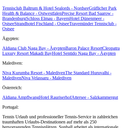
Tennisclub Baltrum & Hotel Sealords - Nordsee
Gräflicher Park
Health & Balance - Ostwestfalen
Precise Resort Bad Saarow -
Brandenburg
Schloss Elmau - Bayern
Hotel Dünenmeer -
Ostsee
Strandhotel Fischland - Ostsee
Travemünder Tennisclub -
Ostsee
Ägypten:
Aldiana Club Naga Bay - Ägypten
Baron Palace Resort
Cleopatra
Luxury Resort Makadi Bay
Hotel Sentido Naga Bay - Ägypten
Malediven:
Niva Kurumba Resort - Malediven
The Standard Huruvalhi -
Malediven
Niva Velassaru - Malediven
Österreich:
Aldiana Ampflwang
Hotel Rauriserhof
Attersee - Salzkammergut
Portugal:
Tennis Urlaub und professioneller Tennis-Service in zahlreichen
traumhaften Urlaubs-Destinationen auf mehr als 250
hervorragenden Tennisplätzen. Sunball arbeitet als internationale