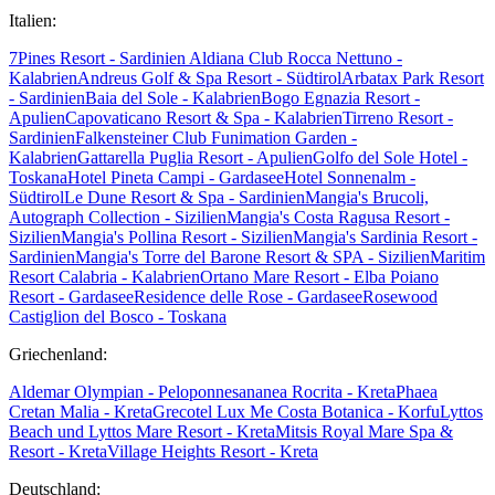
Italien:
7Pines Resort - Sardinien
Aldiana Club Rocca Nettuno -
Kalabrien
Andreus Golf & Spa Resort - Südtirol
Arbatax Park Resort
- Sardinien
Baia del Sole - Kalabrien
Bogo Egnazia Resort -
Apulien
Capovaticano Resort & Spa - Kalabrien
Tirreno Resort -
Sardinien
Falkensteiner Club Funimation Garden -
Kalabrien
Gattarella Puglia Resort - Apulien
Golfo del Sole Hotel -
Toskana
Hotel Pineta Campi - Gardasee
Hotel Sonnenalm -
Südtirol
Le Dune Resort & Spa - Sardinien
Mangia's Brucoli,
Autograph Collection - Sizilien
Mangia's Costa Ragusa Resort -
Sizilien
Mangia's Pollina Resort - Sizilien
Mangia's Sardinia Resort -
Sardinien
Mangia's Torre del Barone Resort & SPA - Sizilien
Maritim
Resort Calabria - Kalabrien
Ortano Mare Resort - Elba
Poiano
Resort - Gardasee
Residence delle Rose - Gardasee
Rosewood
Castiglion del Bosco - Toskana
Griechenland:
Aldemar Olympian - Peloponnes
ananea Rocrita - Kreta
Phaea
Cretan Malia - Kreta
Grecotel Lux Me Costa Botanica - Korfu
Lyttos
Beach und Lyttos Mare Resort - Kreta
Mitsis Royal Mare Spa &
Resort - Kreta
Village Heights Resort - Kreta
Deutschland: