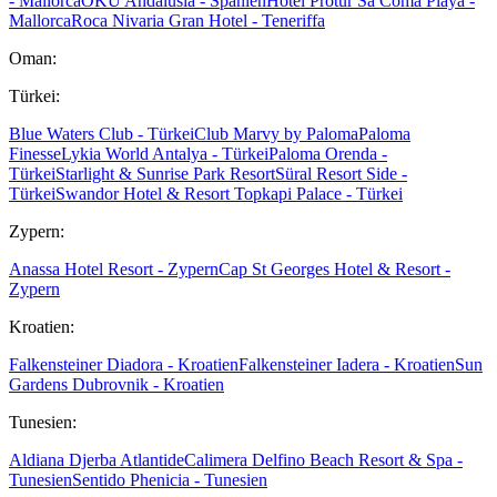
- Mallorca
OKU Andalusia - Spanien
Hotel Protur Sa Coma Playa -
Mallorca
Roca Nivaria Gran Hotel - Teneriffa
Oman:
Türkei:
Blue Waters Club - Türkei
Club Marvy by Paloma
Paloma
Finesse
Lykia World Antalya - Türkei
Paloma Orenda -
Türkei
Starlight & Sunrise Park Resort
Süral Resort Side -
Türkei
Swandor Hotel & Resort Topkapi Palace - Türkei
Zypern:
Anassa Hotel Resort - Zypern
Cap St Georges Hotel & Resort -
Zypern
Kroatien:
Falkensteiner Diadora - Kroatien
Falkensteiner Iadera - Kroatien
Sun
Gardens Dubrovnik - Kroatien
Tunesien:
Aldiana Djerba Atlantide
Calimera Delfino Beach Resort & Spa -
Tunesien
Sentido Phenicia - Tunesien