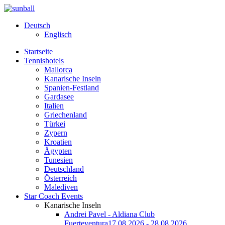
Deutsch
Englisch
Startseite
Tennishotels
Mallorca
Kanarische Inseln
Spanien-Festland
Gardasee
Italien
Griechenland
Türkei
Zypern
Kroatien
Ägypten
Tunesien
Deutschland
Österreich
Malediven
Star Coach Events
Kanarische Inseln
Andrei Pavel - Aldiana Club
Fuerteventura
17.08.2026 - 28.08.2026