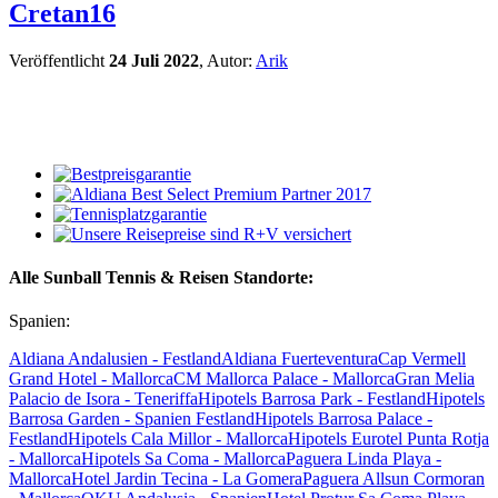
Cretan16
Veröffentlicht
24 Juli 2022
, Autor:
Arik
Alle Sunball Tennis & Reisen Standorte:
Spanien:
Aldiana Andalusien - Festland
Aldiana Fuerteventura
Cap Vermell
Grand Hotel - Mallorca
CM Mallorca Palace - Mallorca
Gran Melia
Palacio de Isora - Teneriffa
Hipotels Barrosa Park - Festland
Hipotels
Barrosa Garden - Spanien Festland
Hipotels Barrosa Palace -
Festland
Hipotels Cala Millor - Mallorca
Hipotels Eurotel Punta Rotja
- Mallorca
Hipotels Sa Coma - Mallorca
Paguera Linda Playa -
Mallorca
Hotel Jardin Tecina - La Gomera
Paguera Allsun Cormoran