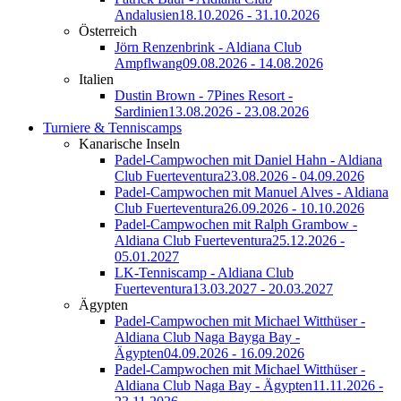
Andalusien
18.10.2026 - 31.10.2026
Österreich
Jörn Renzenbrink - Aldiana Club
Ampflwang
09.08.2026 - 14.08.2026
Italien
Dustin Brown - 7Pines Resort -
Sardinien
13.08.2026 - 23.08.2026
Turniere & Tenniscamps
Kanarische Inseln
Padel-Campwochen mit Daniel Hahn - Aldiana
Club Fuerteventura
23.08.2026 - 04.09.2026
Padel-Campwochen mit Manuel Alves - Aldiana
Club Fuerteventura
26.09.2026 - 10.10.2026
Padel-Campwochen mit Ralph Grambow -
Aldiana Club Fuerteventura
25.12.2026 -
05.01.2027
LK-Tenniscamp - Aldiana Club
Fuerteventura
13.03.2027 - 20.03.2027
Ägypten
Padel-Campwochen mit Michael Witthüser -
Aldiana Club Naga Bayga Bay -
Ägypten
04.09.2026 - 16.09.2026
Padel-Campwochen mit Michael Witthüser -
Aldiana Club Naga Bay - Ägypten
11.11.2026 -