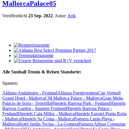
MallorcaPalace05
Veröffentlicht
23 Sep. 2022
, Autor:
Arik
Alle Sunball Tennis & Reisen Standorte:
Spanien:
Aldiana Andalusien - Festland
Aldiana Fuerteventura
Cap Vermell
Grand Hotel - Mallorca
CM Mallorca Palace - Mallorca
Gran Melia
Palacio de Isora - Teneriffa
Hipotels Barrosa Park - Festland
Hipotels
Barrosa Garden - Spanien Festland
Hipotels Barrosa Palace -
Festland
Hipotels Cala Millor - Mallorca
Hipotels Eurotel Punta Rotja
- Mallorca
Hipotels Sa Coma - Mallorca
Paguera Linda Playa -
Mallorca
Hotel Jardin Tecina - La Gomera
Paguera Allsun Cormoran