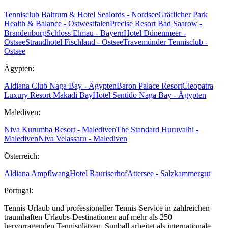
Tennisclub Baltrum & Hotel Sealords - Nordsee
Gräflicher Park
Health & Balance - Ostwestfalen
Precise Resort Bad Saarow -
Brandenburg
Schloss Elmau - Bayern
Hotel Dünenmeer -
Ostsee
Strandhotel Fischland - Ostsee
Travemünder Tennisclub -
Ostsee
Ägypten:
Aldiana Club Naga Bay - Ägypten
Baron Palace Resort
Cleopatra
Luxury Resort Makadi Bay
Hotel Sentido Naga Bay - Ägypten
Malediven:
Niva Kurumba Resort - Malediven
The Standard Huruvalhi -
Malediven
Niva Velassaru - Malediven
Österreich:
Aldiana Ampflwang
Hotel Rauriserhof
Attersee - Salzkammergut
Portugal:
Tennis Urlaub und professioneller Tennis-Service in zahlreichen
traumhaften Urlaubs-Destinationen auf mehr als 250
hervorragenden Tennisplätzen. Sunball arbeitet als internationale