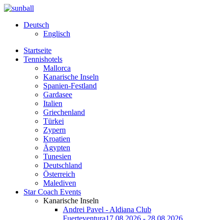
Deutsch
Englisch
Startseite
Tennishotels
Mallorca
Kanarische Inseln
Spanien-Festland
Gardasee
Italien
Griechenland
Türkei
Zypern
Kroatien
Ägypten
Tunesien
Deutschland
Österreich
Malediven
Star Coach Events
Kanarische Inseln
Andrei Pavel - Aldiana Club
Fuerteventura
17.08.2026 - 28.08.2026