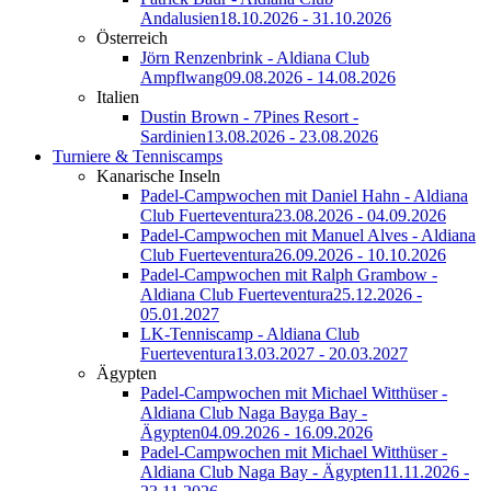
Andalusien
18.10.2026 - 31.10.2026
Österreich
Jörn Renzenbrink - Aldiana Club
Ampflwang
09.08.2026 - 14.08.2026
Italien
Dustin Brown - 7Pines Resort -
Sardinien
13.08.2026 - 23.08.2026
Turniere & Tenniscamps
Kanarische Inseln
Padel-Campwochen mit Daniel Hahn - Aldiana
Club Fuerteventura
23.08.2026 - 04.09.2026
Padel-Campwochen mit Manuel Alves - Aldiana
Club Fuerteventura
26.09.2026 - 10.10.2026
Padel-Campwochen mit Ralph Grambow -
Aldiana Club Fuerteventura
25.12.2026 -
05.01.2027
LK-Tenniscamp - Aldiana Club
Fuerteventura
13.03.2027 - 20.03.2027
Ägypten
Padel-Campwochen mit Michael Witthüser -
Aldiana Club Naga Bayga Bay -
Ägypten
04.09.2026 - 16.09.2026
Padel-Campwochen mit Michael Witthüser -
Aldiana Club Naga Bay - Ägypten
11.11.2026 -