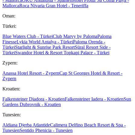
- Mallorca
OKU Andalusia - Spanien
Hotel Protur Sa Coma Playa -
Mallorca
Roca Nivaria Gran Hotel - Teneriffa
Oman:
Türkei:
Blue Waters Club - Türkei
Club Marvy by Paloma
Paloma
Finesse
Lykia World Antalya - Türkei
Paloma Orenda -
Türkei
Starlight & Sunrise Park Resort
Süral Resort Side -
Türkei
Swandor Hotel & Resort Topkapi Palace - Türkei
Zypern:
Anassa Hotel Resort - Zypern
Cap St Georges Hotel & Resort -
Zypern
Kroatien:
Falkensteiner Diadora - Kroatien
Falkensteiner Iadera - Kroatien
Sun
Gardens Dubrovnik - Kroatien
Tunesien:
Aldiana Djerba Atlantide
Calimera Delfino Beach Resort & Spa -
Tunesien
Sentido Phenicia - Tunesien