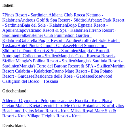
Italien:
7Pines Resort - Sardinien
Aldiana Club Rocca Nettuno -
Kalabrien
Andreus Golf & Spa Resort - Südtirol
Arbatax Park Resort
- Sardinien
Baia del Sole - Kalabrien
Bogo Egnazia Resort -
Apulien
Capovaticano Resort & Spa - Kalabrien
Tirreno Resort -
Sardinien
Falkensteiner Club Funimation Garden -
Kalabrien
Gattarella Puglia Resort - Apulien
Golfo del Sole Hotel -
Toskana
Hotel Pineta Campi - Gardasee
Hotel Sonnenalm -
Südtirol
Le Dune Resort & Spa - Sardinien
Mangia's Brucoli,
Autograph Collection - Sizilien
Mangia's Costa Ragusa Resort -
Sizilien
Mangia's Pollina Resort - Sizilien
Mangia's Sardinia Resort -
Sardinien
Mangia's Torre del Barone Resort & SPA - Sizilien
Maritim
Resort Calabria - Kalabrien
Ortano Mare Resort - Elba
Poiano
Resort - Gardasee
Residence delle Rose - Gardasee
Rosewood
Castiglion del Bosco - Toskana
Griechenland:
Aldemar Olympian - Peloponnes
ananea Rocrita - Kreta
Phaea
Cretan Malia - Kreta
Grecotel Lux Me Costa Botanica - Korfu
Lyttos
Beach und Lyttos Mare Resort - Kreta
Mitsis Royal Mare Spa &
Resort - Kreta
Village Heights Resort - Kreta
Deutschland: