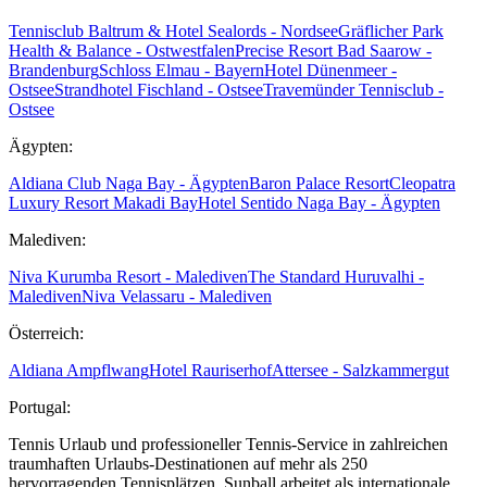
Tennisclub Baltrum & Hotel Sealords - Nordsee
Gräflicher Park
Health & Balance - Ostwestfalen
Precise Resort Bad Saarow -
Brandenburg
Schloss Elmau - Bayern
Hotel Dünenmeer -
Ostsee
Strandhotel Fischland - Ostsee
Travemünder Tennisclub -
Ostsee
Ägypten:
Aldiana Club Naga Bay - Ägypten
Baron Palace Resort
Cleopatra
Luxury Resort Makadi Bay
Hotel Sentido Naga Bay - Ägypten
Malediven:
Niva Kurumba Resort - Malediven
The Standard Huruvalhi -
Malediven
Niva Velassaru - Malediven
Österreich:
Aldiana Ampflwang
Hotel Rauriserhof
Attersee - Salzkammergut
Portugal:
Tennis Urlaub und professioneller Tennis-Service in zahlreichen
traumhaften Urlaubs-Destinationen auf mehr als 250
hervorragenden Tennisplätzen. Sunball arbeitet als internationale