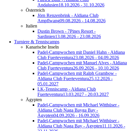
Andalusien
18.10.2026 - 31.10.2026
Österreich
Jörn Renzenbrink - Aldiana Club
Ampflwang
09.08.2026 - 14.08.2026
Italien
Dustin Brown - 7Pines Resort -
Sardinien
13.08.2026 - 23.08.2026
Turniere & Tenniscamps
Kanarische Inseln
Padel-Campwochen mit Daniel Hahn - Aldiana
Club Fuerteventura
23.08.2026 - 04.09.2026
Padel-Campwochen mit Manuel Alves - Aldiana
Club Fuerteventura
26.09.2026 - 10.10.2026
Padel-Campwochen mit Ralph Grambow -
Aldiana Club Fuerteventura
25.12.2026 -
05.01.2027
LK-Tenniscamp - Aldiana Club
Fuerteventura
13.03.2027 - 20.03.2027
Ägypten
Padel-Campwochen mit Michael Witthüser -
Aldiana Club Naga Bayga Bay -
Ägypten
04.09.2026 - 16.09.2026
Padel-Campwochen mit Michael Witthüser -
Aldiana Club Naga Bay - Ägypten
11.11.2026 -