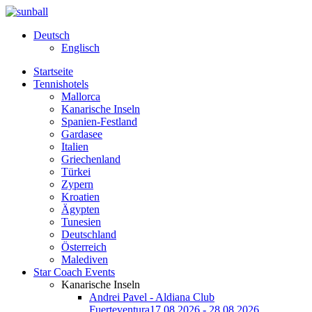
Deutsch
Englisch
Startseite
Tennishotels
Mallorca
Kanarische Inseln
Spanien-Festland
Gardasee
Italien
Griechenland
Türkei
Zypern
Kroatien
Ägypten
Tunesien
Deutschland
Österreich
Malediven
Star Coach Events
Kanarische Inseln
Andrei Pavel - Aldiana Club
Fuerteventura
17.08.2026 - 28.08.2026