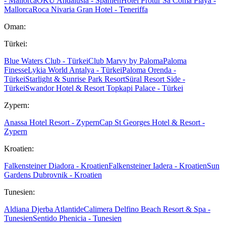
- Mallorca
OKU Andalusia - Spanien
Hotel Protur Sa Coma Playa -
Mallorca
Roca Nivaria Gran Hotel - Teneriffa
Oman:
Türkei:
Blue Waters Club - Türkei
Club Marvy by Paloma
Paloma
Finesse
Lykia World Antalya - Türkei
Paloma Orenda -
Türkei
Starlight & Sunrise Park Resort
Süral Resort Side -
Türkei
Swandor Hotel & Resort Topkapi Palace - Türkei
Zypern:
Anassa Hotel Resort - Zypern
Cap St Georges Hotel & Resort -
Zypern
Kroatien:
Falkensteiner Diadora - Kroatien
Falkensteiner Iadera - Kroatien
Sun
Gardens Dubrovnik - Kroatien
Tunesien:
Aldiana Djerba Atlantide
Calimera Delfino Beach Resort & Spa -
Tunesien
Sentido Phenicia - Tunesien