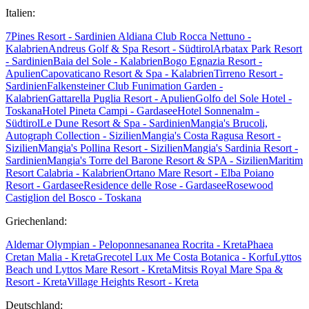
Italien:
7Pines Resort - Sardinien
Aldiana Club Rocca Nettuno -
Kalabrien
Andreus Golf & Spa Resort - Südtirol
Arbatax Park Resort
- Sardinien
Baia del Sole - Kalabrien
Bogo Egnazia Resort -
Apulien
Capovaticano Resort & Spa - Kalabrien
Tirreno Resort -
Sardinien
Falkensteiner Club Funimation Garden -
Kalabrien
Gattarella Puglia Resort - Apulien
Golfo del Sole Hotel -
Toskana
Hotel Pineta Campi - Gardasee
Hotel Sonnenalm -
Südtirol
Le Dune Resort & Spa - Sardinien
Mangia's Brucoli,
Autograph Collection - Sizilien
Mangia's Costa Ragusa Resort -
Sizilien
Mangia's Pollina Resort - Sizilien
Mangia's Sardinia Resort -
Sardinien
Mangia's Torre del Barone Resort & SPA - Sizilien
Maritim
Resort Calabria - Kalabrien
Ortano Mare Resort - Elba
Poiano
Resort - Gardasee
Residence delle Rose - Gardasee
Rosewood
Castiglion del Bosco - Toskana
Griechenland:
Aldemar Olympian - Peloponnes
ananea Rocrita - Kreta
Phaea
Cretan Malia - Kreta
Grecotel Lux Me Costa Botanica - Korfu
Lyttos
Beach und Lyttos Mare Resort - Kreta
Mitsis Royal Mare Spa &
Resort - Kreta
Village Heights Resort - Kreta
Deutschland: