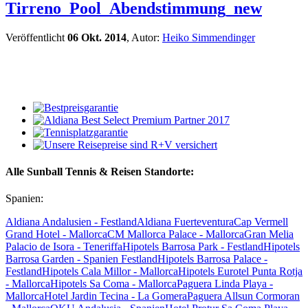
Tirreno_Pool_Abendstimmung_new
Veröffentlicht
06 Okt. 2014
, Autor:
Heiko Simmendinger
Alle Sunball Tennis & Reisen Standorte:
Spanien:
Aldiana Andalusien - Festland
Aldiana Fuerteventura
Cap Vermell
Grand Hotel - Mallorca
CM Mallorca Palace - Mallorca
Gran Melia
Palacio de Isora - Teneriffa
Hipotels Barrosa Park - Festland
Hipotels
Barrosa Garden - Spanien Festland
Hipotels Barrosa Palace -
Festland
Hipotels Cala Millor - Mallorca
Hipotels Eurotel Punta Rotja
- Mallorca
Hipotels Sa Coma - Mallorca
Paguera Linda Playa -
Mallorca
Hotel Jardin Tecina - La Gomera
Paguera Allsun Cormoran