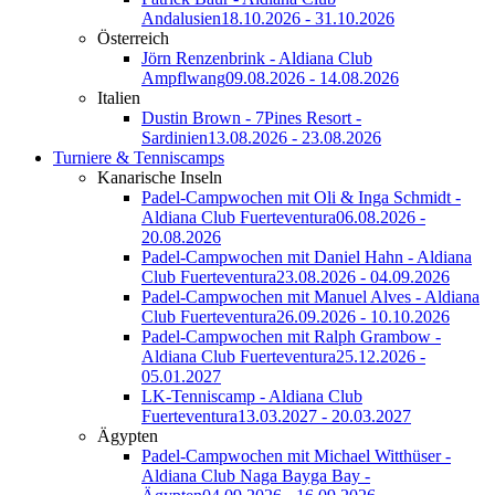
Andalusien
18.10.2026 - 31.10.2026
Österreich
Jörn Renzenbrink - Aldiana Club
Ampflwang
09.08.2026 - 14.08.2026
Italien
Dustin Brown - 7Pines Resort -
Sardinien
13.08.2026 - 23.08.2026
Turniere & Tenniscamps
Kanarische Inseln
Padel-Campwochen mit Oli & Inga Schmidt -
Aldiana Club Fuerteventura
06.08.2026 -
20.08.2026
Padel-Campwochen mit Daniel Hahn - Aldiana
Club Fuerteventura
23.08.2026 - 04.09.2026
Padel-Campwochen mit Manuel Alves - Aldiana
Club Fuerteventura
26.09.2026 - 10.10.2026
Padel-Campwochen mit Ralph Grambow -
Aldiana Club Fuerteventura
25.12.2026 -
05.01.2027
LK-Tenniscamp - Aldiana Club
Fuerteventura
13.03.2027 - 20.03.2027
Ägypten
Padel-Campwochen mit Michael Witthüser -
Aldiana Club Naga Bayga Bay -