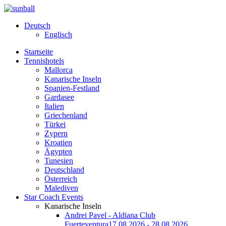
Deutsch
Englisch
Startseite
Tennishotels
Mallorca
Kanarische Inseln
Spanien-Festland
Gardasee
Italien
Griechenland
Türkei
Zypern
Kroatien
Ägypten
Tunesien
Deutschland
Österreich
Malediven
Star Coach Events
Kanarische Inseln
Andrei Pavel - Aldiana Club
Fuerteventura
17.08.2026 - 28.08.2026