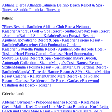
Aldiana Djerba Atlantide
Calimera Delfino Beach Resort & Spa -
Tunesien
Sentido Phenicia - Tunesien
Italien:
7Pines Resort - Sardinien
Aldiana Club Rocca Nettuno -
Kalabrien
Andreus Golf & Spa Resort - Südtirol
Arbatax Park Resort
- Sardinien
Baia del Sole - Kalabrien
Bogo Egnazia Resort -
Apulien
Capovaticano Resort & Spa - Kalabrien
Tirreno Resort -
Sardinien
Falkensteiner Club Funimation Garden -
Kalabrien
Gattarella Puglia Resort - Apulien
Golfo del Sole Hotel -
Toskana
Hotel Pineta Campi - Gardasee
Hotel Sonnenalm -
Südtirol
Le Dune Resort & Spa - Sardinien
Mangia's Brucoli,
Autograph Collection - Sizilien
Mangia's Costa Ragusa Resort -
Sizilien
Mangia's Pollina Resort - Sizilien
Mangia's Sardinia Resort -
Sardinien
Mangia's Torre del Barone Resort & SPA - Sizilien
Maritim
Resort Calabria - Kalabrien
Ortano Mare Resort - Elba
Poiano
Resort - Gardasee
Residence delle Rose - Gardasee
Rosewood
Castiglion del Bosco - Toskana
Griechenland:
Aldemar Olympian - Peloponnes
ananea Rocrita - Kreta
Phaea
Cretan Malia - Kreta
Grecotel Lux Me Costa Botanica - Korfu
Lyttos
Beach und Lyttos Mare Resort - Kreta
Mitsis Royal Mare Spa &