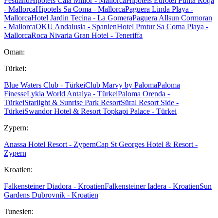
Festland
Hipotels Cala Millor - Mallorca
Hipotels Eurotel Punta Rotja
- Mallorca
Hipotels Sa Coma - Mallorca
Paguera Linda Playa -
Mallorca
Hotel Jardin Tecina - La Gomera
Paguera Allsun Cormoran
- Mallorca
OKU Andalusia - Spanien
Hotel Protur Sa Coma Playa -
Mallorca
Roca Nivaria Gran Hotel - Teneriffa
Oman:
Türkei:
Blue Waters Club - Türkei
Club Marvy by Paloma
Paloma
Finesse
Lykia World Antalya - Türkei
Paloma Orenda -
Türkei
Starlight & Sunrise Park Resort
Süral Resort Side -
Türkei
Swandor Hotel & Resort Topkapi Palace - Türkei
Zypern:
Anassa Hotel Resort - Zypern
Cap St Georges Hotel & Resort -
Zypern
Kroatien:
Falkensteiner Diadora - Kroatien
Falkensteiner Iadera - Kroatien
Sun
Gardens Dubrovnik - Kroatien
Tunesien: