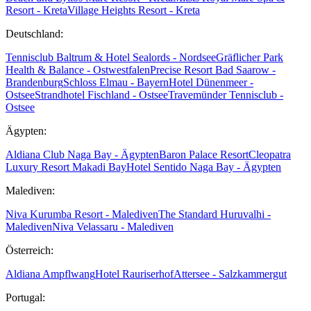
Resort - Kreta
Village Heights Resort - Kreta
Deutschland:
Tennisclub Baltrum & Hotel Sealords - Nordsee
Gräflicher Park
Health & Balance - Ostwestfalen
Precise Resort Bad Saarow -
Brandenburg
Schloss Elmau - Bayern
Hotel Dünenmeer -
Ostsee
Strandhotel Fischland - Ostsee
Travemünder Tennisclub -
Ostsee
Ägypten:
Aldiana Club Naga Bay - Ägypten
Baron Palace Resort
Cleopatra
Luxury Resort Makadi Bay
Hotel Sentido Naga Bay - Ägypten
Malediven:
Niva Kurumba Resort - Malediven
The Standard Huruvalhi -
Malediven
Niva Velassaru - Malediven
Österreich:
Aldiana Ampflwang
Hotel Rauriserhof
Attersee - Salzkammergut
Portugal: