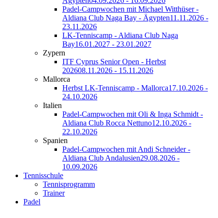
Ägypten
04.09.2026 - 16.09.2026
Padel-Campwochen mit Michael Witthüser -
Aldiana Club Naga Bay - Ägypten
11.11.2026 -
23.11.2026
LK-Tenniscamp - Aldiana Club Naga
Bay
16.01.2027 - 23.01.2027
Zypern
ITF Cyprus Senior Open - Herbst
2026
08.11.2026 - 15.11.2026
Mallorca
Herbst LK-Tenniscamp - Mallorca
17.10.2026 -
24.10.2026
Italien
Padel-Campwochen mit Oli & Inga Schmidt -
Aldiana Club Rocca Nettuno
12.10.2026 -
22.10.2026
Spanien
Padel-Campwochen mit Andi Schneider -
Aldiana Club Andalusien
29.08.2026 -
10.09.2026
Tennisschule
Tennisprogramm
Trainer
Padel