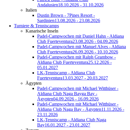
Andalusien
18.10.2026 - 31.10.2026
Italien
Dustin Brown - 7Pines Resort -
Sardinien
13.08.2026 - 23.08.2026
Turniere & Tenniscamps
Kanarische Inseln
Padel-Campwochen mit Daniel Hahn - Aldiana
Club Fuerteventura
23.08.2026 - 04.09.2026
Padel-Campwochen mit Manuel Alves - Aldiana
Club Fuerteventura
26.09.2026 - 10.10.2026
Padel-Campwochen mit Ralph Grambow -
Aldiana Club Fuerteventura
25.12.2026 -
05.01.2027
LK-Tenniscamp - Aldiana Club
Fuerteventura
13.03.2027 - 20.03.2027
Ägypten
Padel-Campwochen mit Michael Witthüser -
Aldiana Club Naga Bayga Bay -
Ägypten
04.09.2026 - 16.09.2026
Padel-Campwochen mit Michael Witthüser -
Aldiana Club Naga Bay - Ägypten
11.11.2026 -
23.11.2026
LK-Tenniscamp - Aldiana Club Naga
Bay
16.01.2027 - 23.01.2027