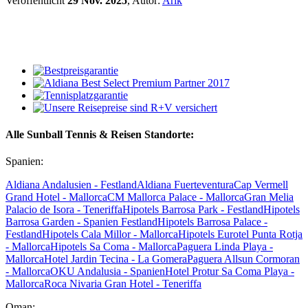
Veröffentlicht
29 Nov. 2025
, Autor:
Arik
Alle Sunball Tennis & Reisen Standorte:
Spanien:
Aldiana Andalusien - Festland
Aldiana Fuerteventura
Cap Vermell
Grand Hotel - Mallorca
CM Mallorca Palace - Mallorca
Gran Melia
Palacio de Isora - Teneriffa
Hipotels Barrosa Park - Festland
Hipotels
Barrosa Garden - Spanien Festland
Hipotels Barrosa Palace -
Festland
Hipotels Cala Millor - Mallorca
Hipotels Eurotel Punta Rotja
- Mallorca
Hipotels Sa Coma - Mallorca
Paguera Linda Playa -
Mallorca
Hotel Jardin Tecina - La Gomera
Paguera Allsun Cormoran
- Mallorca
OKU Andalusia - Spanien
Hotel Protur Sa Coma Playa -
Mallorca
Roca Nivaria Gran Hotel - Teneriffa
Oman: