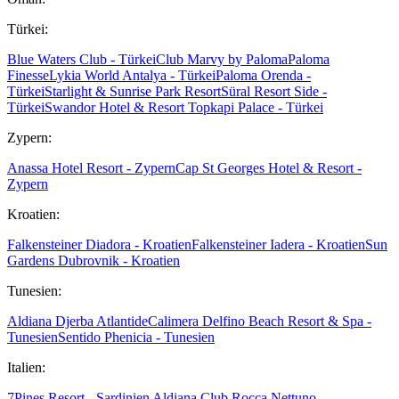
Türkei:
Blue Waters Club - Türkei
Club Marvy by Paloma
Paloma
Finesse
Lykia World Antalya - Türkei
Paloma Orenda -
Türkei
Starlight & Sunrise Park Resort
Süral Resort Side -
Türkei
Swandor Hotel & Resort Topkapi Palace - Türkei
Zypern:
Anassa Hotel Resort - Zypern
Cap St Georges Hotel & Resort -
Zypern
Kroatien:
Falkensteiner Diadora - Kroatien
Falkensteiner Iadera - Kroatien
Sun
Gardens Dubrovnik - Kroatien
Tunesien:
Aldiana Djerba Atlantide
Calimera Delfino Beach Resort & Spa -
Tunesien
Sentido Phenicia - Tunesien
Italien:
7Pines Resort - Sardinien
Aldiana Club Rocca Nettuno -