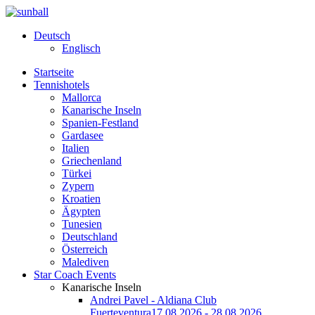
Deutsch
Englisch
Startseite
Tennishotels
Mallorca
Kanarische Inseln
Spanien-Festland
Gardasee
Italien
Griechenland
Türkei
Zypern
Kroatien
Ägypten
Tunesien
Deutschland
Österreich
Malediven
Star Coach Events
Kanarische Inseln
Andrei Pavel - Aldiana Club
Fuerteventura
17.08.2026 - 28.08.2026