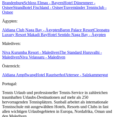
Brandenburg
Schloss Elmau - Bayern
Hotel Dünenmeer -
Ostsee
Strandhotel Fischland - Ostsee
Travemünder Tennisclub -
Ostsee
Ägypten:
Aldiana Club Naga Bay - Ägypten
Baron Palace Resort
Cleopatra
Luxury Resort Makadi Bay
Hotel Sentido Naga Bay - Ägypten
Malediven:
Niva Kurumba Resort - Malediven
The Standard Huruvalhi -
Malediven
Niva Velassaru - Malediven
Österreich:
Aldiana Ampflwang
Hotel Rauriserhof
Attersee - Salzkammergut
Portugal:
Tennis Urlaub und professioneller Tennis-Service in zahlreichen
traumhaften Urlaubs-Destinationen auf mehr als 250
hervorragenden Tennisplätzen. Sunball arbeitet als internationale
Tennisschule mit ausgewählten Hotels, Resorts und Clubs in fast
allen wichtigen Urlaubsgebieten in Europa, Nordafrika, Oman und
den Malediven.