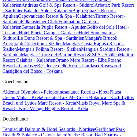
Kalabrien
Andreus Golf & Spa Resort - Südtirol
Arbatax Park Resort
- Sardinien
Baia del Sole - Kalabrien
Bogo Egnazia Resort -
Apulien
Capovaticano Resort & Spa - Kalabrien
Tirreno Resort -
Sardinien
Falkensteiner Club Funimation Garden -
Kalabrien
Gattarella Puglia Resort - Apulien
Golfo del Sole Hotel -
Toskana
Hotel Pineta Campi - Gardasee
Hotel Sonnenalm -
Südtirol
Le Dune Resort & Spa - Sardinien
Mangia's Brucoli,
Autograph Collection - Sizilien
Mangia's Costa Ragusa Resort -
Sizilien
Mangia's Pollina Resort - Sizilien
Mangia's Sardinia Resort -
Sardinien
Mangia's Torre del Barone Resort & SPA - Sizilien
Maritim
Resort Calabria - Kalabrien
Ortano Mare Resort - Elba
Poiano
Resort - Gardasee
Residence delle Rose - Gardasee
Rosewood
Castiglion del Bosco - Toskana
Griechenland:
Aldemar Olympian - Peloponnes
ananea Rocrita - Kreta
Phaea
Cretan Malia - Kreta
Grecotel Lux Me Costa Botanica - Korfu
Lyttos
Beach und Lyttos Mare Resort - Kreta
Mitsis Royal Mare Spa &
Resort - Kreta
Village Heights Resort - Kreta
Deutschland:
Tennisclub Baltrum & Hotel Sealords - Nordsee
Gräflicher Park
Health & Balance - Ostwestfalen
Precise Resort Bad Saarow -